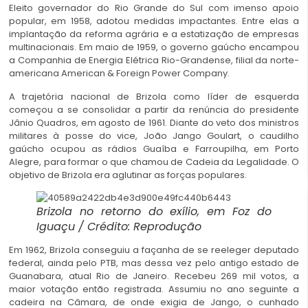
Eleito governador do Rio Grande do Sul com imenso apoio
popular, em 1958, adotou medidas impactantes. Entre elas a
implantação da reforma agrária e a estatização de empresas
multinacionais. Em maio de 1959, o governo gaúcho encampou
a Companhia de Energia Elétrica Rio-Grandense, filial da norte-
americana American & Foreign Power Company.
A trajetória nacional de Brizola como líder de esquerda
começou a se consolidar a partir da renúncia do presidente
Jânio Quadros, em agosto de 1961. Diante do veto dos ministros
militares à posse do vice, João Jango Goulart, o caudilho
gaúcho ocupou as rádios Guaíba e Farroupilha, em Porto
Alegre, para formar o que chamou de Cadeia da Legalidade. O
objetivo de Brizola era aglutinar as forças populares.
Brizola no retorno do exílio, em Foz do
Iguaçu / Crédito: Reprodução
Em 1962, Brizola conseguiu a façanha de se reeleger deputado
federal, ainda pelo PTB, mas dessa vez pelo antigo estado de
Guanabara, atual Rio de Janeiro. Recebeu 269 mil votos, a
maior votação então registrada. Assumiu no ano seguinte a
cadeira na Câmara, de onde exigia de Jango, o cunhado