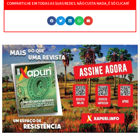
COMPARTILHE EM TODAS AS SUAS REDES. NÃO CUSTA NADA, É SÓ CLICAR!