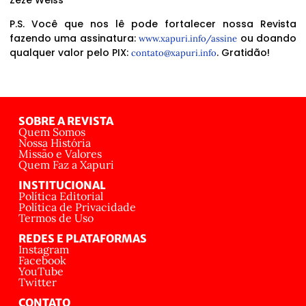
P.S. Você que nos lê pode fortalecer nossa Revista
fazendo uma assinatura:
ou doando
www.xapuri.info/assine
qualquer valor pelo PIX:
. Gratidão!
contato@xapuri.info
SOBRE A REVISTA
Quem Somos
Nossa História
Missão e Valores
Quem Faz a Xapuri
INSTITUCIONAL
Política Editorial
Política de Privacidade
Termos de Uso
REDES E PLATAFORMAS
Instagram
Facebook
YouTube
Twitter
CONTATO