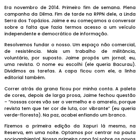
Era novembro de 2014. Primeiro fim de semana. Plena
campanha da Dilma. Fim de tarde na RPPN dele, a Linda
Serra dos Topázios. Jaime e eu começamos a conversar
sobre a falta que fazia termos acesso a um veículo
independente e democrático de informação.
Resolvemos fundar o nosso. Um espaço não comercial,
de resistência. Mais um trabalho de militância,
voluntário, por suposto. Jaime propôs um jornal; eu,
uma revista. O nome eu escolhi (ele queria Bacurau).
Dividimos as tarefas. A capa ficou com ele, a linha
editorial também.
Correr atrás da grana ficou por minha conta. A paleta
de cores, depois de larga prosa, Jaime fechou questão
– “nossas cores vão ser o vermelho e o amarelo, porque
revista tem que ter cor de luta, cor vibrante” (eu queria
verde-floresta). Na paz, acabei enfiando um branco.
Fizemos a primeira edição da Xapuri lá mesmo, na
Reserva, em uma noite. Optamos por centrar na pauta
socioambiental. Nossa primeira capa foi sobre os povos