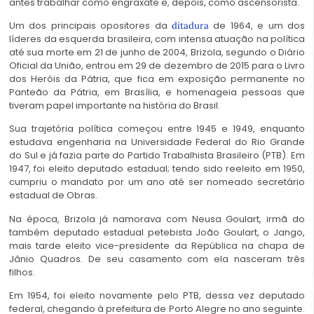
antes trabalhar como engraxate e, depois, como ascensorista.
Um dos principais opositores da
de 1964, e um dos
ditadura
líderes da esquerda brasileira, com intensa atuação na política
até sua morte em 21 de junho de 2004, Brizola, segundo o Diário
Oficial da União, entrou em 29 de dezembro de 2015 para o Livro
dos Heróis da Pátria, que fica em exposição permanente no
Panteão da Pátria, em Brasília, e homenageia pessoas que
tiveram papel importante na história do Brasil.
Sua trajetória política começou entre 1945 e 1949, enquanto
estudava engenharia na Universidade Federal do Rio Grande
do Sul e já fazia parte do Partido Trabalhista Brasileiro (PTB). Em
1947, foi eleito deputado estadual; tendo sido reeleito em 1950,
cumpriu o mandato por um ano até ser nomeado secretário
estadual de Obras.
Na época, Brizola já namorava com Neusa Goulart, irmã do
também deputado estadual petebista João Goulart, o Jango,
mais tarde eleito vice-presidente da República na chapa de
Jânio Quadros. De seu casamento com ela nasceram três
filhos.
Em 1954, foi eleito novamente pelo PTB, dessa vez deputado
federal, chegando à prefeitura de Porto Alegre no ano seguinte.