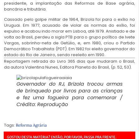
presidente, a implantação das Reformas de Base agrária,
bancária e tributária.
Cassado pelo golpe militar de 1964, Brizola foi para o exílio no
Uruguai. Em 1977, acusado de violar as normas do exílio, foi
expulso e acabou indo morar em Lisboa, até 1979. Anistiado e de
volta ao Brasil, perdeu a sigla PTB para o grupo político de Ivete
Vargas, sobrinha-neta de Getúlio, e, em 1980, criou o Partido
Democrático Trabalhista (PDT). Em 1982 foi eleito governador do
estado do Rio de Janeiro, sendo reeleito em 1990.
Reportagem retirada do Livro 365 dias que mudaram o Brasil,
da autora Valentina Nunes, Editora Planeta do Brasil, (p. 52, 53).
Governador do RJ, Brizola trocou armas
de brinquedo por livros para as crianças
e fez uma fogueira para comemorar /
Crédito: Reprodução
Tags:
Reforma Agrária
GOSTOU DESTA MATÉRIA? ENTÃO, POR FAVOR, PASSA PRA FRENTE.