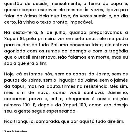
questão de decidir, mensalmente, o tema da capa e,
quase sempre, escrever ele mesmo. Às vezes, ligava pra
falar da ótima ideia que teve, às vezes sumia e, no dia
certo, lá vinha o texto pronto, impecável.
Na sexta-feira, 9 de julho, quando preparávamos a
Xapuri 81, pela primeira vez em sete anos, ele me pediu
para cuidar de tudo. Foi uma conversa triste, ele estava
agoniado com os rumos da doença e com a tragédia
que o Brasil enfrentava. Não falamos em morte, mas eu
sabia que era o fim.
Hoje, cá estamos nós, sem as capas do Jaime, sem as
pautas do Jaime, sem o linguajar do Jaime, sem o jaimês
da Xapuri, mas na labuta, firmes na resistência. Mês sim,
mês sim de novo, como você sonhava, Jaiminho,
carcamos porva e, enfim, chegamos à nossa edição
número 100. E, depois da Xapuri 100, como era desejo
seu, a gente segue esperneando.
Fica tranquilo, camarada, que por aqui tá tudo direitim.
Zezé Weiss