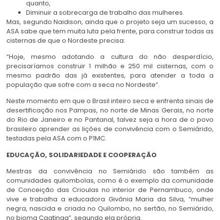
quanto,
Diminuir a sobrecarga de trabalho das mulheres.
Mas, segundo Naidison, ainda que o projeto seja um sucesso, a
ASA sabe que tem muita luta pela frente, para construir todas as
cisternas de que o Nordeste precisa:
“Hoje, mesmo adotando a cultura do não desperdício,
precisaríamos construir 1 milhão e 250 mil cisternas, com o
mesmo padrão das já existentes, para atender a toda a
população que sofre com a seca no Nordeste”.
Neste momento em que o Brasil inteiro seca e enfrenta sinais de
desertificação nos Pampas, no norte de Minas Gerais, no norte
do Rio de Janeiro e no Pantanal, talvez seja a hora de o povo
brasileiro aprender as lições de convivência com o Semiárido,
testadas pela ASA com o P1MC.
EDUCAÇÃO, SOLIDARIEDADE E COOPERAÇÃO
Mestras da convivência no Semiárido são também as
comunidades quilombolas,
como é o exemplo da comunidade
de Conceição das Crioulas no interior de
Pernambuco, onde
vive e trabalha a educadora Givânia
Maria da Silva, “mulher
negra, nascida e criada no Quilombo, no sertão, no Semiárido,
no bioma Caatinga”, segundo ela própria.