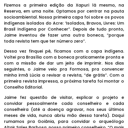
Fizemos a primeira edição da Xapuri lá mesmo, na
Reserva, em uma noite. Optamos por centrar na pauta
socioambiental. Nossa primeira capa foi sobre os povos
indígenas isolados do Acre: ‘Isolados, Bravos, Livres: Um
Brasil Indígena por Conhecer”. Depois de tudo pronto,
Jaime inventou de fazer uma outra boneca, “porque
toda revista tem que ter número zero”.
Dessa vez finquei pé, ficamos com a capa indígena.
Voltei pra Brasília com a boneca praticamente pronta e
com a missão de dar um jeito de imprimir. Nos dias
seguintes, o Jaime veio pra Formosa, pra convencer
minha irmã Lúcia a revisar a revista, “de grátis”. Com a
primeira revista impressa, a próxima tarefa foi montar o
Conselho Editorial.
Jaime fez questão de visitar, explicar o projeto e
convidar pessoalmente cada conselheiro e cada
conselheira (até a doença agravar, nos seus últimos
meses de vida, nunca abriu mão dessa tarefa). Daqui
rumamos pra Goiânia, para convidar o arqueólogo
Altair Sales Barbosa, nosso primeiro conselheiro. “O mais