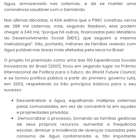
água, armazenada nas cisternas, e de se manter uma
convivência saudável com o Semiárido.
Nas últimas décadas, a ASA estima que o P1MC construiu cerca
de 288 mil cisternas, mas, segundo Naidison, elas podem
chegar a 340 mil, “porque há outras, financiadas pelo Ministério
do Desenvolvimento Social (MDS), que seguem a mesma
metodologia”. São, portanto, milhares de famílias vivendo com
água potável nas áreas mais afetadas pela seca no Brasil.
O projeto foi premiado como uma das 100 Experiências Sociais
Inovadoras do Brasil (2001), ficou em segundo lugar no
Prêmio
Internacional de Política para o Futuro, do
World Future Council
,
e se tornou política pública a partir do primeiro governo Lula,
em 2003, respeitando os três princípios básicos para o seu
sucesso:
Descentralizar a água, espalhando múltiplas cisternas
pelas comunidades, em vez de concentrá-la em açudes
e propriedades privadas;
Democratizar o processo, tornando as famílias gestoras
de seus próprios recursos; aumentar a frequência
escolar; diminuir a incidência de doenças causadas pelo
consumo de água contaminada; e, tão importante