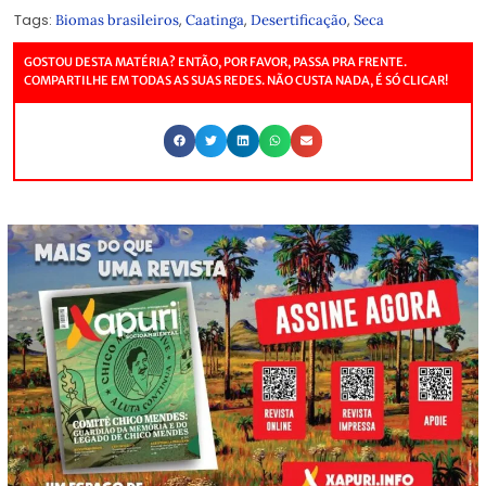
Tags:
,
,
,
Biomas brasileiros
Caatinga
Desertificação
Seca
GOSTOU DESTA MATÉRIA? ENTÃO, POR FAVOR, PASSA PRA FRENTE.
COMPARTILHE EM TODAS AS SUAS REDES. NÃO CUSTA NADA, É SÓ CLICAR!