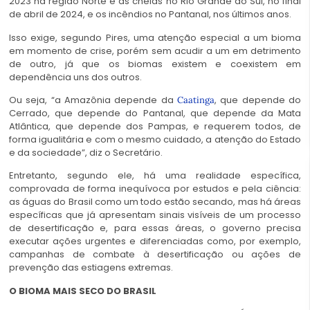
2023 na região Norte e as cheias no Rio Grande do Sul, no final
de abril de 2024, e os incêndios no Pantanal, nos últimos anos.
Isso exige, segundo Pires, uma atenção especial a um bioma
em momento de crise, porém sem acudir a um em detrimento
de outro, já que os biomas existem e coexistem em
dependência uns dos outros.
Ou seja, “a Amazônia depende da
, que depende do
Caatinga
Cerrado, que depende do Pantanal, que depende da Mata
Atlântica, que depende dos Pampas, e requerem todos, de
forma igualitária e com o mesmo cuidado, a atenção do Estado
e da sociedade”, diz o Secretário.
Entretanto, segundo ele, há uma realidade específica,
comprovada de forma inequívoca por estudos e pela ciência:
as águas do Brasil como um todo estão secando, mas há áreas
específicas que já apresentam sinais visíveis de um processo
de desertificação e, para essas áreas, o governo precisa
executar ações urgentes e diferenciadas como, por exemplo,
campanhas de combate à desertificação ou ações de
prevenção das estiagens extremas.
O BIOMA MAIS SECO DO BRASIL