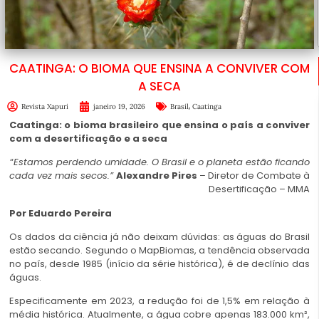
CAATINGA: O BIOMA QUE ENSINA A CONVIVER COM
A SECA
,
Revista Xapuri
janeiro 19, 2026
Brasil
Caatinga
Caatinga: o bioma brasileiro que ensina o país a conviver
com a desertificação e a seca
“
Estamos perdendo umidade.
O Brasil e o planeta estão ficando
cada vez mais secos.”
Alexandre Pires
– Diretor de Combate à
Desertificação – MMA
Por Eduardo Pereira
Os dados da ciência já não deixam dúvidas: as águas do Brasil
estão secando. Segundo o MapBiomas, a tendência observada
no país, desde 1985 (início da série histórica), é de declínio das
águas.
Especificamente em 2023, a redução foi de 1,5% em relação à
média histórica. Atualmente, a água cobre apenas 183.000 km²,