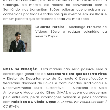
extraordinários, exemplos de vidas dedicadas à resistência na
Caatinga, ele mestre, ela mestra na convivência com o
Semiárido, nos transmitem lições valiosas que precisam ser
conhecidas por todos e todas nós que vivemos em um Brasil e
em um planeta que está ficando cada vez mais seco.
Eduardo Pereira –
Sociólogo. Produtor de
Vídeos. Sócio e redator voluntário da
Revista Xapuri
.
NOTA DA REDAÇÃO
:
Esta matéria não seria possível sem a
contribuição generosa de
Alexandre Henrique Bezerra Pires
–
Diretor do Departamento de Combate à Desertificação –
Secretaria Nacional de Povos e Comunidades Tradicionais e
Desenvolvimento Rural Sustentável – Ministério do Meio
Ambiente e Mudança do Clima (MMA), a quem agradecemos
pela entrevista, pelas informações valiosas e pelos contatos
com
Naidison e Givânia.
Capa:
A. Duarte, via VisualHunt.com /
CC BY-SA.