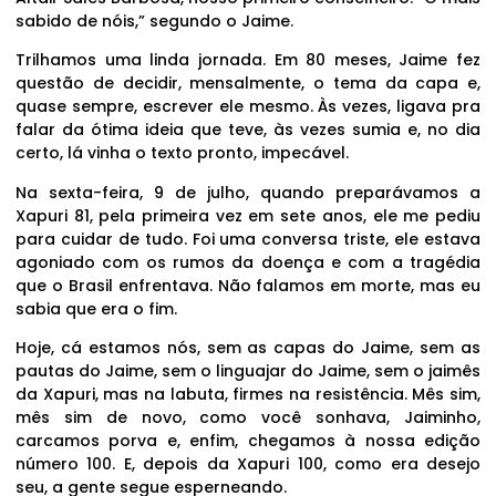
sabido de nóis,” segundo o Jaime.
Trilhamos uma linda jornada. Em 80 meses, Jaime fez
questão de decidir, mensalmente, o tema da capa e,
quase sempre, escrever ele mesmo. Às vezes, ligava pra
falar da ótima ideia que teve, às vezes sumia e, no dia
certo, lá vinha o texto pronto, impecável.
Na sexta-feira, 9 de julho, quando preparávamos a
Xapuri 81, pela primeira vez em sete anos, ele me pediu
para cuidar de tudo. Foi uma conversa triste, ele estava
agoniado com os rumos da doença e com a tragédia
que o Brasil enfrentava. Não falamos em morte, mas eu
sabia que era o fim.
Hoje, cá estamos nós, sem as capas do Jaime, sem as
pautas do Jaime, sem o linguajar do Jaime, sem o jaimês
da Xapuri, mas na labuta, firmes na resistência. Mês sim,
mês sim de novo, como você sonhava, Jaiminho,
carcamos porva e, enfim, chegamos à nossa edição
número 100. E, depois da Xapuri 100, como era desejo
seu, a gente segue esperneando.