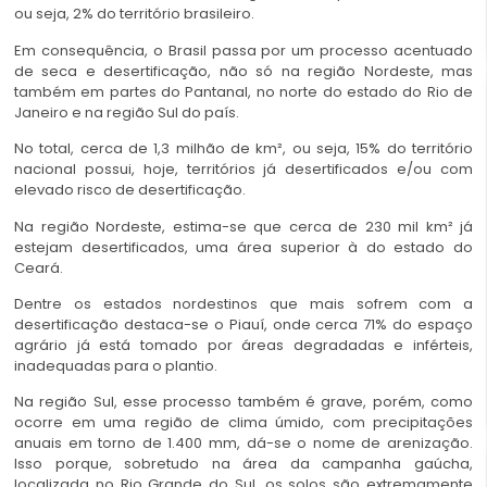
ou seja, 2% do território brasileiro.
Em consequência, o Brasil passa por um processo acentuado
de seca e desertificação, não só na região Nordeste, mas
também em partes do Pantanal, no norte do estado do Rio de
Janeiro e na região Sul do país.
No total, cerca de 1,3 milhão de km², ou seja, 15% do território
nacional possui, hoje, territórios já desertificados e/ou com
elevado risco de desertificação.
Na região Nordeste, estima-se que cerca de 230 mil km² já
estejam desertificados, uma área superior à do estado do
Ceará.
Dentre os estados nordestinos que mais sofrem com a
desertificação destaca-se o Piauí, onde cerca 71% do espaço
agrário já está tomado por áreas degradadas e inférteis,
inadequadas para o plantio.
Na região Sul, esse processo também é grave, porém, como
ocorre em uma região de clima úmido, com precipitações
anuais em torno de 1.400 mm, dá-se o nome de arenização.
Isso porque, sobretudo na área da campanha gaúcha,
localizada no Rio Grande do Sul, os solos são extremamente