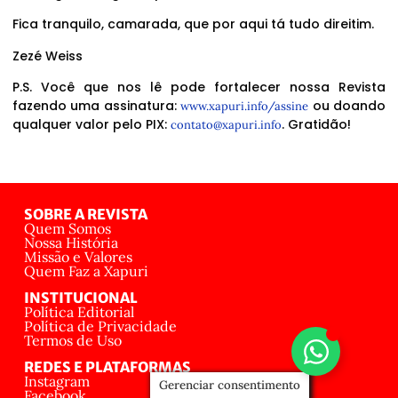
Fica tranquilo, camarada, que por aqui tá tudo direitim.
Zezé Weiss
P.S. Você que nos lê pode fortalecer nossa Revista
fazendo uma assinatura:
ou doando
www.xapuri.info/assine
qualquer valor pelo PIX:
. Gratidão!
contato@xapuri.info
SOBRE A REVISTA
Quem Somos
Nossa História
Missão e Valores
Quem Faz a Xapuri
INSTITUCIONAL
Política Editorial
Política de Privacidade
Termos de Uso
REDES E PLATAFORMAS
Instagram
Gerenciar consentimento
Facebook