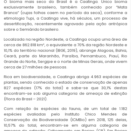
O bioma mais seco do Brasil é a Caatinga. Único bioma
exclusivamente brasileiro, também conhecido por “Mata
Branca” (cujas folhas caem no período da seca), conforme a
etimologia Tupi, a Caatinga vive, há séculos, um processo de
desertificação, recentemente agravado pela ação antrópica
sobre o Semiárido brasileiro.
Localizada na região Nordeste, a Caatinga ocupa uma área de
cerca de 862.818 km², o equivalente a 70% da região Nordeste e
10,1% do território nacional (IBGE, 2019), abrange Alagoas, Bahia,
Ceará, parte do Maranhão, Paraíba, Pernambuco, Piauí, Rio
Grande do Norte, Sergipe e o norte de Minas Gerais, onde vivem
cerca de 27 milhões de pessoas.
Rica em biodiversidade, a Caatinga abriga 4.963 espécies de
plantas, sendo conhecido o estado de conservação de apenas
827 espécies (17% do total) e sabe-se que 30,1% destas
encontram-se sob alguma categoria de ameaça de extinção
(Flora do Brasil – 2021).
Com relação às espécies da fauna, de um total de 1.182
espécies avaliadas pelo Instituto Chico Mendes de
Conservação da Biodiversidade (ICMBio) em 2018, 125 delas,
10,57% do total, encontram-se em alguma categoria de
ameaça de extinção: Criticamente em Perigo (CR); Em Perigo