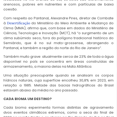
arenosos, pobres em nutrientes e com partículas de baixa
coesão.
Com respeito ao Pantanal, Alexandre Pires, diretor de Combate
à
do Ministério do Meio Ambiente e Mudança do
Desertificação
Clima (MMA), afirma que, com base em dados do Ministério de
Ciência, Tecnologia e Inovação (MCT), há “o surgimento de um
clima subúmido seco, fora do polígono tradicional histórico do
Semiárido, que é no sul mato-grossense, abrangendo o
Pantanal, e também a região do norte do Rio de Janeiro”.
Também muito grave: atualmente cerca de 23% de toda a água
disponível no país se concentra em áreas construídas de
armazenamento, a maioria delas na Mata Atlântica.
Uma situação preocupante quando se analisam os corpos
hídricos naturais, cuja superfície encolheu 30,8% em 2023, em
relação a 1985. Metade das bacias hidrográficas do Brasil
estavam abaixo da média no ano passado.
CADA BIOMA UM DESTINO?
Cada bioma experimenta formas distintas de agravamento
dvos eventos climáticos extremos, como a seca do final de