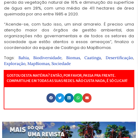
perda da vegetação natural de 16% e diminuição da superfície
de água em 28%, com uma média de 411 hectares de área
queimada por ano entre 1985 e 2020.
“Acende-se, com tudo isso, um sinal amarelo. É preciso uma
atenção maior dos órgãos de gestão ambiental, das
organizações não governamentais e de todos os setores da
sociedade que estão atentos a essas ameaças”, finaliza o
coordenador da equipe de Caatinga do MapBiomas.
Tags:
,
,
,
,
,
Bahia
Biodiversidade
Biomas
Caatinga
Desertificação
,
,
Exploração
MapBiomas
Sociedade
GOSTOU DESTA MATÉRIA? ENTÃO, POR FAVOR, PASSA PRA FRENTE.
COMPARTILHE EM TODAS AS SUAS REDES. NÃO CUSTA NADA, É SÓ CLICAR!