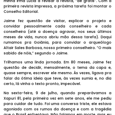
minha irmã Lúcia a revisar a revista, “de grátis”. Com a
primeira revista impressa, a próxima tarefa foi montar o
Conselho Editorial.
Jaime fez questão de visitar, explicar o projeto e
convidar pessoalmente cada conselheiro e cada
conselheira (até a doença agravar, nos seus últimos
meses de vida, nunca abriu mão dessa tarefa). Daqui
rumamos pra Goiânia, para convidar o arqueólogo
Altair Sales Barbosa, nosso primeiro conselheiro. “O mais
sabido de nóis,” segundo o Jaime.
Trilhamos uma linda jornada. Em 80 meses, Jaime fez
questão de decidir, mensalmente, o tema da capa e,
quase sempre, escrever ele mesmo. Às vezes, ligava pra
falar da ótima ideia que teve, às vezes sumia e, no dia
certo, lá vinha o texto pronto, impecável.
Na sexta-feira, 9 de julho, quando preparávamos a
Xapuri 81, pela primeira vez em sete anos, ele me pediu
para cuidar de tudo. Foi uma conversa triste, ele estava
agoniado com os rumos da doença e com a tragédia
que o Brasil enfrentava. Não falamos em morte, mas eu