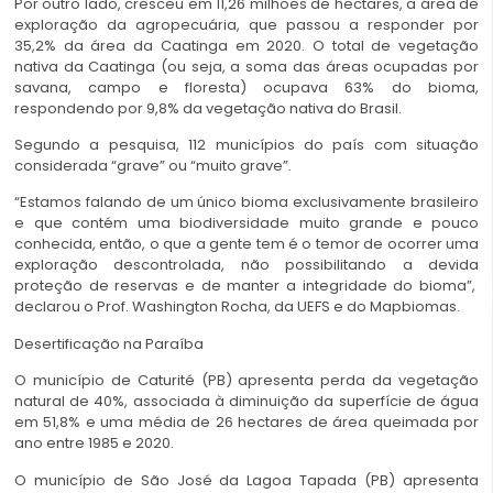
Por outro lado, cresceu em 11,26 milhões de hectares, a área de
exploração da agropecuária, que passou a responder por
35,2% da área da Caatinga em 2020. O total de vegetação
nativa da Caatinga (ou seja, a soma das áreas ocupadas por
savana, campo e floresta) ocupava 63% do bioma,
respondendo por 9,8% da vegetação nativa do Brasil.
Segundo a pesquisa, 112 municípios do país com situação
considerada “grave” ou “muito grave”.
“Estamos falando de um único bioma exclusivamente brasileiro
e que contém uma biodiversidade muito grande e pouco
conhecida, então, o que a gente tem é o temor de ocorrer uma
exploração descontrolada, não possibilitando a devida
proteção de reservas e de manter a integridade do bioma”,
declarou o Prof. Washington Rocha, da UEFS e do Mapbiomas.
Desertificação na Paraíba
O município de Caturité (PB) apresenta perda da vegetação
natural de 40%, associada à diminuição da superfície de água
em 51,8% e uma média de 26 hectares de área queimada por
ano entre 1985 e 2020.
O município de São José da Lagoa Tapada (PB) apresenta