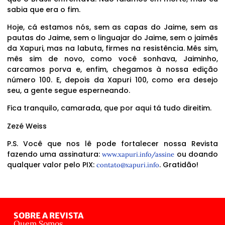
sabia que era o fim.
Hoje, cá estamos nós, sem as capas do Jaime, sem as
pautas do Jaime, sem o linguajar do Jaime, sem o jaimês
da Xapuri, mas na labuta, firmes na resistência. Mês sim,
mês sim de novo, como você sonhava, Jaiminho,
carcamos porva e, enfim, chegamos à nossa edição
número 100. E, depois da Xapuri 100, como era desejo
seu, a gente segue esperneando.
Fica tranquilo, camarada, que por aqui tá tudo direitim.
Zezé Weiss
P.S. Você que nos lê pode fortalecer nossa Revista
fazendo uma assinatura:
ou doando
www.xapuri.info/assine
qualquer valor pelo PIX:
. Gratidão!
contato@xapuri.info
SOBRE A REVISTA
Quem Somos