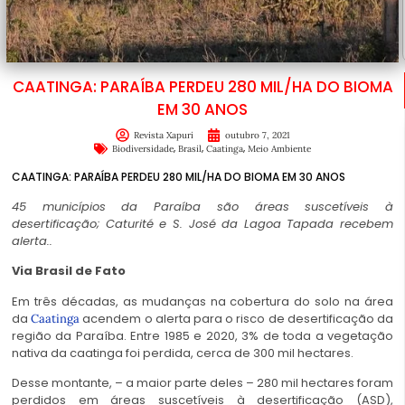
CAATINGA: PARAÍBA PERDEU 280 MIL/HA DO BIOMA
EM 30 ANOS
Revista Xapuri
outubro 7, 2021
,
,
,
Biodiversidade
Brasil
Caatinga
Meio Ambiente
CAATINGA: PARAÍBA PERDEU 280 MIL/HA DO BIOMA EM 30 ANOS
45 municípios da Paraíba são áreas suscetíveis à
desertificação; Caturité e S. José da Lagoa Tapada recebem
alerta..
Via
Brasil de Fato
Em três décadas, as mudanças na cobertura do solo na área
da
acendem o alerta para o risco de desertificação da
Caatinga
região da Paraíba. Entre 1985 e 2020, 3% de toda a vegetação
nativa da caatinga foi perdida, cerca de 300 mil hectares.
Desse montante, – a maior parte deles – 280 mil hectares foram
perdidos em áreas suscetíveis à desertificação (ASD),