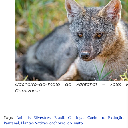
Cachorro-do-mato do Pantanal – Foto: P
Carnívoros
Tags:
,
,
,
,
,
Animais Silvestres
Brasil
Caatinga
Cachorro
Extinção
,
,
Pantanal
Plantas Nativas
cachorro-do-mato