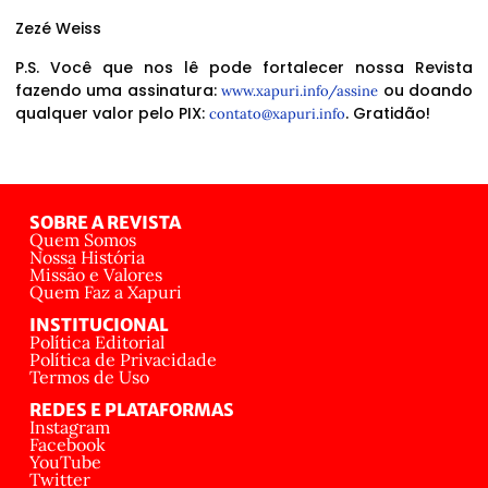
Zezé Weiss
P.S. Você que nos lê pode fortalecer nossa Revista
fazendo uma assinatura:
ou doando
www.xapuri.info/assine
qualquer valor pelo PIX:
. Gratidão!
contato@xapuri.info
SOBRE A REVISTA
Quem Somos
Nossa História
Missão e Valores
Quem Faz a Xapuri
INSTITUCIONAL
Política Editorial
Política de Privacidade
Termos de Uso
REDES E PLATAFORMAS
Instagram
Facebook
YouTube
Twitter