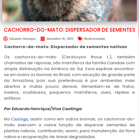
CACHORRO-DO-MATO: DISPERSADOR DE SEMENTES
Eduardo Henrique
dezembro 18, 2025
Biodiversidade
Cachorro-do-mato: Dispersador de sementes nativas
Os cachorros-do-mato (Cerdocyon thous L.), também
chamados de raposas, são mamíferos da família Canidae com
ampla distribuição na América do Sul. Essa espécie encontra-
se em todos os biomas do Brasil, com exceção de grande parte
da Amazônia, pois sua preferência é por ambientes mais
abertos e matas pouco densas. Alimentam-se de frutos,
insetos, crustáceos, pequenos mamíferos, aves, répteis e
anfíbios …
Por Eduardo Henrique/Viva Caatinga
Na
, assim como em outros biomas, os cachorros-do-
Caatinga
mato exercem a nobre função de dispersar sementes de
plantas nativas, contribuindo, assim, para manutenção da flora
nativa e recuperação de
áreas degradadas
.