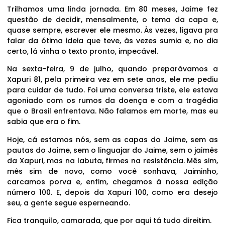
Trilhamos uma linda jornada. Em 80 meses, Jaime fez
questão de decidir, mensalmente, o tema da capa e,
quase sempre, escrever ele mesmo. Às vezes, ligava pra
falar da ótima ideia que teve, às vezes sumia e, no dia
certo, lá vinha o texto pronto, impecável.
Na sexta-feira, 9 de julho, quando preparávamos a
Xapuri 81, pela primeira vez em sete anos, ele me pediu
para cuidar de tudo. Foi uma conversa triste, ele estava
agoniado com os rumos da doença e com a tragédia
que o Brasil enfrentava. Não falamos em morte, mas eu
sabia que era o fim.
Hoje, cá estamos nós, sem as capas do Jaime, sem as
pautas do Jaime, sem o linguajar do Jaime, sem o jaimês
da Xapuri, mas na labuta, firmes na resistência. Mês sim,
mês sim de novo, como você sonhava, Jaiminho,
carcamos porva e, enfim, chegamos à nossa edição
número 100. E, depois da Xapuri 100, como era desejo
seu, a gente segue esperneando.
Fica tranquilo, camarada, que por aqui tá tudo direitim.