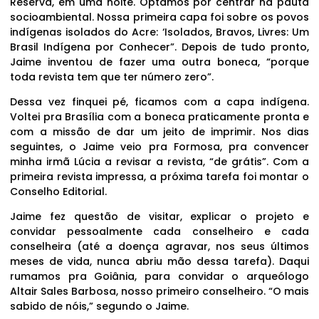
Reserva, em uma noite. Optamos por centrar na pauta
socioambiental. Nossa primeira capa foi sobre os povos
indígenas isolados do Acre: ‘Isolados, Bravos, Livres: Um
Brasil Indígena por Conhecer”. Depois de tudo pronto,
Jaime inventou de fazer uma outra boneca, “porque
toda revista tem que ter número zero”.
Dessa vez finquei pé, ficamos com a capa indígena.
Voltei pra Brasília com a boneca praticamente pronta e
com a missão de dar um jeito de imprimir. Nos dias
seguintes, o Jaime veio pra Formosa, pra convencer
minha irmã Lúcia a revisar a revista, “de grátis”. Com a
primeira revista impressa, a próxima tarefa foi montar o
Conselho Editorial.
Jaime fez questão de visitar, explicar o projeto e
convidar pessoalmente cada conselheiro e cada
conselheira (até a doença agravar, nos seus últimos
meses de vida, nunca abriu mão dessa tarefa). Daqui
rumamos pra Goiânia, para convidar o arqueólogo
Altair Sales Barbosa, nosso primeiro conselheiro. “O mais
sabido de nóis,” segundo o Jaime.