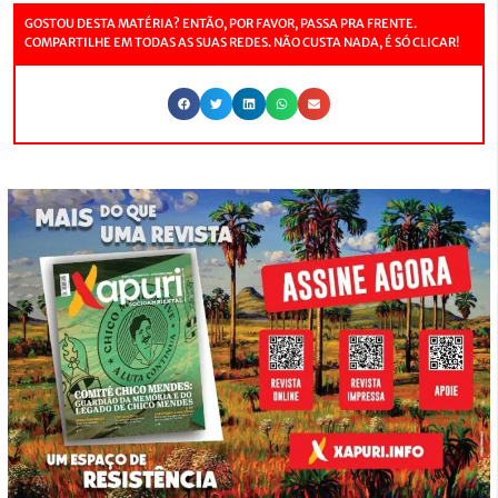
GOSTOU DESTA MATÉRIA? ENTÃO, POR FAVOR, PASSA PRA FRENTE.
COMPARTILHE EM TODAS AS SUAS REDES. NÃO CUSTA NADA, É SÓ CLICAR!