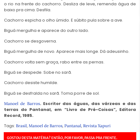
o rio na frente do cachorro. Desliza de leve, remenda água de
baixo pra cima. Desfila.
Cachorro espicha o olho úmido. E súbito pula sobre a ave.
Biguá mergulha e aparece do outro lado.
Cachorro se desgoverna.
Biguá mergulha de novo. Aparece mais longe. Dá adeusinho.
Cachorro volta sem graça, rabo entre as pernas.
Biguá se despede. Sobe no sarã.
Cachorro desiste humilde.
Biguá se desfralda no sarã. Toma porre de sol.
. Escritor das águas, das várzeas e das
Manoel de Barros
terras do Pantanal, em “Livro de Pré-Coisas”, Editora
Record, 1985.
Tags:
,
,
,
Brasil
Manoel de Barros
Pantanal
Revista Xapuri
GOSTOU DESTA MATÉRIA? ENTÃO, POR FAVOR, PASSA PRA FRENTE.