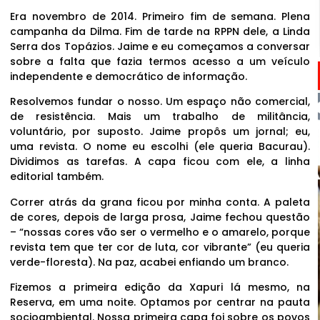
Era novembro de 2014. Primeiro fim de semana. Plena
campanha da Dilma. Fim de tarde na RPPN dele, a Linda
Serra dos Topázios. Jaime e eu começamos a conversar
sobre a falta que fazia termos acesso a um veículo
independente e democrático de informação.
Resolvemos fundar o nosso. Um espaço não comercial,
de resistência. Mais um trabalho de militância,
voluntário, por suposto. Jaime propôs um jornal; eu,
uma revista. O nome eu escolhi (ele queria Bacurau).
Dividimos as tarefas. A capa ficou com ele, a linha
editorial também.
Correr atrás da grana ficou por minha conta. A paleta
de cores, depois de larga prosa, Jaime fechou questão
– “nossas cores vão ser o vermelho e o amarelo, porque
revista tem que ter cor de luta, cor vibrante” (eu queria
verde-floresta). Na paz, acabei enfiando um branco.
Fizemos a primeira edição da Xapuri lá mesmo, na
Reserva, em uma noite. Optamos por centrar na pauta
socioambiental. Nossa primeira capa foi sobre os povos