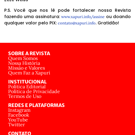
P.S. Você que nos lê pode fortalecer nossa Revista
fazendo uma assinatura:
ou doando
www.xapuri.info/assine
qualquer valor pelo PIX:
. Gratidão!
contato@xapuri.info
SOBRE A REVISTA
Quem Somos
Nossa História
Missão e Valores
Quem Faz a Xapuri
INSTITUCIONAL
Política Editorial
Política de Privacidade
Termos de Uso
REDES E PLATAFORMAS
Instagram
Facebook
YouTube
Twitter
CONTATO