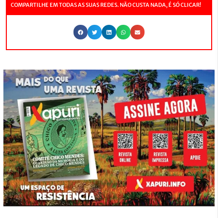
COMPARTILHE EM TODAS AS SUAS REDES. NÃO CUSTA NADA, É SÓ CLICAR!