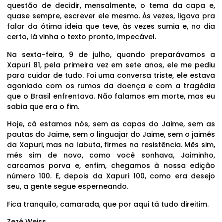
questão de decidir, mensalmente, o tema da capa e,
quase sempre, escrever ele mesmo. Às vezes, ligava pra
falar da ótima ideia que teve, às vezes sumia e, no dia
certo, lá vinha o texto pronto, impecável.
Na sexta-feira, 9 de julho, quando preparávamos a
Xapuri 81, pela primeira vez em sete anos, ele me pediu
para cuidar de tudo. Foi uma conversa triste, ele estava
agoniado com os rumos da doença e com a tragédia
que o Brasil enfrentava. Não falamos em morte, mas eu
sabia que era o fim.
Hoje, cá estamos nós, sem as capas do Jaime, sem as
pautas do Jaime, sem o linguajar do Jaime, sem o jaimês
da Xapuri, mas na labuta, firmes na resistência. Mês sim,
mês sim de novo, como você sonhava, Jaiminho,
carcamos porva e, enfim, chegamos à nossa edição
número 100. E, depois da Xapuri 100, como era desejo
seu, a gente segue esperneando.
Fica tranquilo, camarada, que por aqui tá tudo direitim.
Zezé Weiss