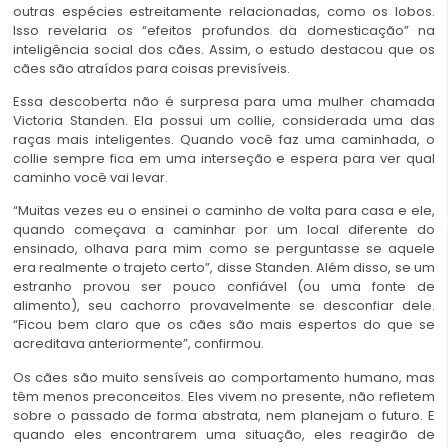
outras espécies estreitamente relacionadas, como os lobos.
Isso revelaria os “efeitos profundos da domesticação” na
inteligência social dos cães. Assim, o estudo destacou que os
cães são atraídos para coisas previsíveis.
Essa descoberta não é surpresa para uma mulher chamada
Victoria Standen. Ela possui um collie, considerada uma das
raças mais inteligentes. Quando você faz uma caminhada, o
collie sempre fica em uma interseção e espera para ver qual
caminho você vai levar.
“Muitas vezes eu o ensinei o caminho de volta para casa e ele,
quando começava a caminhar por um local diferente do
ensinado, olhava para mim como se perguntasse se aquele
era realmente o trajeto certo”, disse Standen. Além disso, se um
estranho provou ser pouco confiável (ou uma fonte de
alimento), seu cachorro provavelmente se desconfiar dele.
“Ficou bem claro que os cães são mais espertos do que se
acreditava anteriormente”, confirmou.
Os cães são muito sensíveis ao comportamento humano, mas
têm menos preconceitos. Eles vivem no presente, não refletem
sobre o passado de forma abstrata, nem planejam o futuro. E
quando eles encontrarem uma situação, eles reagirão de