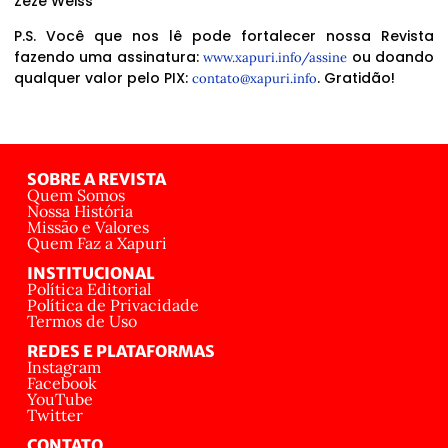
Zezé Weiss
P.S. Você que nos lê pode fortalecer nossa Revista
fazendo uma assinatura:
ou doando
www.xapuri.info/assine
qualquer valor pelo PIX:
. Gratidão!
contato@xapuri.info
SOBRE A REVISTA
Quem Somos
Nossa História
Missão e Valores
Quem Faz a Xapuri
INSTITUCIONAL
Política Editorial
Política de Privacidade
Termos de Uso
REDES E PLATAFORMAS
Instagram
Facebook
YouTube
Twitter
CONTATO