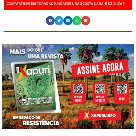
COMPARTILHE EM TODAS AS SUAS REDES. NÃO CUSTA NADA, É SÓ CLICAR!