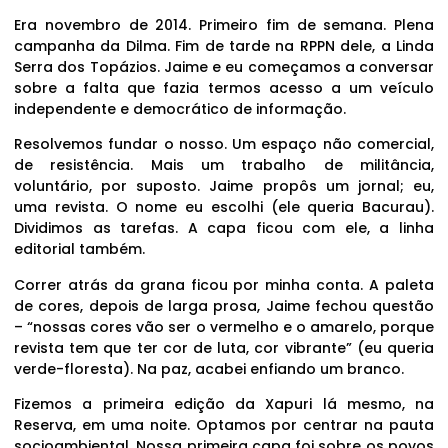
Era novembro de 2014. Primeiro fim de semana. Plena
campanha da Dilma. Fim de tarde na RPPN dele, a Linda
Serra dos Topázios. Jaime e eu começamos a conversar
sobre a falta que fazia termos acesso a um veículo
independente e democrático de informação.
Resolvemos fundar o nosso. Um espaço não comercial,
de resistência. Mais um trabalho de militância,
voluntário, por suposto. Jaime propôs um jornal; eu,
uma revista. O nome eu escolhi (ele queria Bacurau).
Dividimos as tarefas. A capa ficou com ele, a linha
editorial também.
Correr atrás da grana ficou por minha conta. A paleta
de cores, depois de larga prosa, Jaime fechou questão
– “nossas cores vão ser o vermelho e o amarelo, porque
revista tem que ter cor de luta, cor vibrante” (eu queria
verde-floresta). Na paz, acabei enfiando um branco.
Fizemos a primeira edição da Xapuri lá mesmo, na
Reserva, em uma noite. Optamos por centrar na pauta
socioambiental. Nossa primeira capa foi sobre os povos