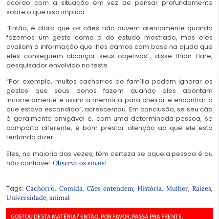
acordo com a situação em vez de pensar profundamente
sobre o que isso implica.
“Então, é claro que os cães não ouvem atentamente quando
fazemos um gesto como o do estudo mostrado, mas eles
avaliam a informação que lhes damos com base na ajuda que
eles conseguem alcançar seus objetivos”, disse Brian Hare,
pesquisador envolvido no teste.
“Por exemplo, muitos cachorros de família podem ignorar os
gestos que seus donos fazem quando eles apontam
incorretamente e usam a memória para cheirar e encontrar o
que estava escondido”, acrescentou. Em conclusão, se seu cão
é geralmente amigável e, com uma determinada pessoa, se
comporta diferente, é bom prestar atenção ao que ele está
tentando dizer.
Eles, na maioria das vezes, têm certeza se aquela pessoa é ou
não confiável.
!
Observe os sinais
Tags:
,
,
,
,
,
,
Cachorro
Comida
Cães entendem
História
Mulher
Raízes
,
Universidade
animal
GOSTOU DESTA MATÉRIA? ENTÃO, POR FAVOR, PASSA PRA FRENTE.