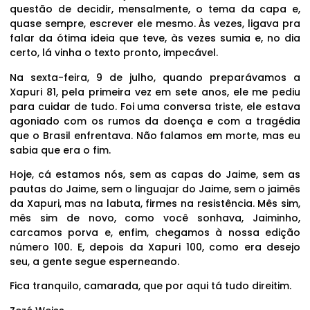
questão de decidir, mensalmente, o tema da capa e,
quase sempre, escrever ele mesmo. Às vezes, ligava pra
falar da ótima ideia que teve, às vezes sumia e, no dia
certo, lá vinha o texto pronto, impecável.
Na sexta-feira, 9 de julho, quando preparávamos a
Xapuri 81, pela primeira vez em sete anos, ele me pediu
para cuidar de tudo. Foi uma conversa triste, ele estava
agoniado com os rumos da doença e com a tragédia
que o Brasil enfrentava. Não falamos em morte, mas eu
sabia que era o fim.
Hoje, cá estamos nós, sem as capas do Jaime, sem as
pautas do Jaime, sem o linguajar do Jaime, sem o jaimês
da Xapuri, mas na labuta, firmes na resistência. Mês sim,
mês sim de novo, como você sonhava, Jaiminho,
carcamos porva e, enfim, chegamos à nossa edição
número 100. E, depois da Xapuri 100, como era desejo
seu, a gente segue esperneando.
Fica tranquilo, camarada, que por aqui tá tudo direitim.