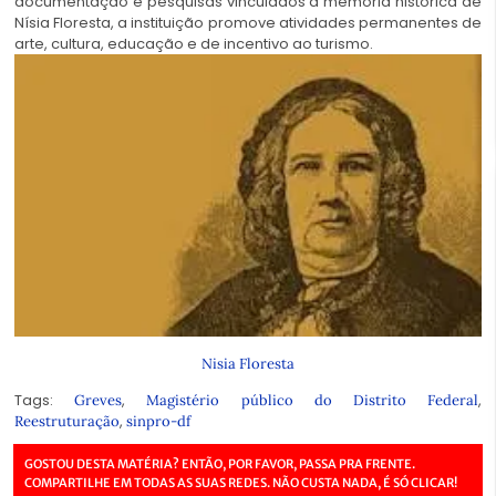
documentação e pesquisas vinculados à memória histórica de
Nísia Floresta, a instituição promove atividades permanentes de
arte, cultura, educação e de incentivo ao turismo.
Nisia Floresta
Tags:
,
,
Greves
Magistério público do Distrito Federal
,
Reestruturação
sinpro-df
GOSTOU DESTA MATÉRIA? ENTÃO, POR FAVOR, PASSA PRA FRENTE.
COMPARTILHE EM TODAS AS SUAS REDES. NÃO CUSTA NADA, É SÓ CLICAR!