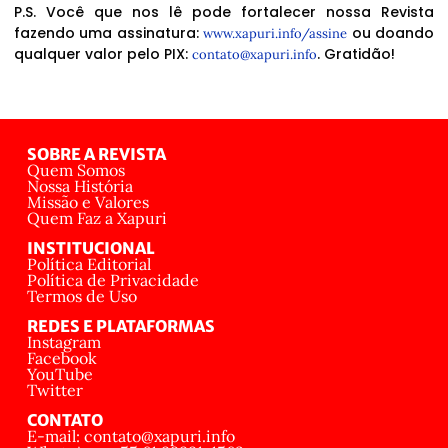
P.S. Você que nos lê pode fortalecer nossa Revista
fazendo uma assinatura:
ou doando
www.xapuri.info/assine
qualquer valor pelo PIX:
. Gratidão!
contato@xapuri.info
SOBRE A REVISTA
Quem Somos
Nossa História
Missão e Valores
Quem Faz a Xapuri
INSTITUCIONAL
Política Editorial
Política de Privacidade
Termos de Uso
REDES E PLATAFORMAS
Instagram
Facebook
YouTube
Twitter
CONTATO
E-mail: contato@xapuri.info