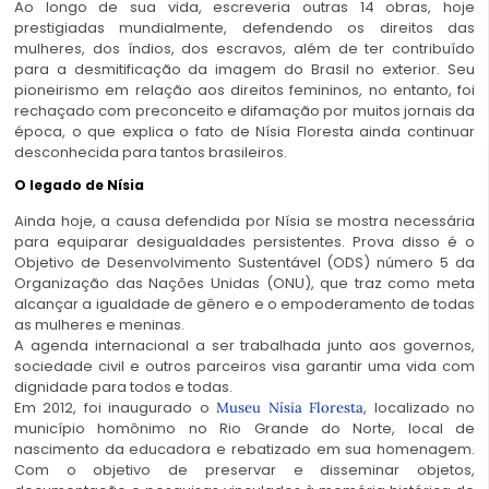
Ao longo de sua vida, escreveria outras 14 obras, hoje
prestigiadas mundialmente, defendendo os direitos das
mulheres, dos índios, dos escravos, além de ter contribuído
para a desmitificação da imagem do Brasil no exterior. Seu
pioneirismo em relação aos direitos femininos, no entanto, foi
rechaçado com preconceito e difamação por muitos jornais da
época, o que explica o fato de Nísia Floresta ainda continuar
desconhecida para tantos brasileiros.
O legado de Nísia
Ainda hoje, a causa defendida por Nísia se mostra necessária
para equiparar desigualdades persistentes. Prova disso é o
Objetivo de Desenvolvimento Sustentável (ODS) número 5 da
Organização das Nações Unidas (ONU), que traz como meta
alcançar a igualdade de gênero e o empoderamento de todas
as mulheres e meninas.
A agenda internacional a ser trabalhada junto aos governos,
sociedade civil e outros parceiros visa garantir uma vida com
dignidade para todos e todas.
Em 2012, foi inaugurado o
, localizado no
Museu Nísia Floresta
município homônimo no Rio Grande do Norte, local de
nascimento da educadora e rebatizado em sua homenagem.
Com o objetivo de preservar e disseminar objetos,