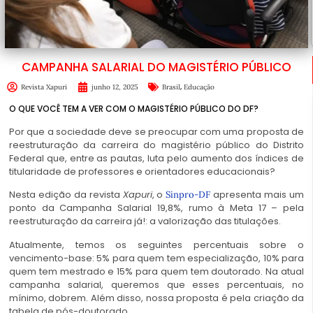
CAMPANHA SALARIAL DO MAGISTÉRIO PÚBLICO
,
Revista Xapuri
junho 12, 2025
Brasil
Educação
O QUE VOCÊ TEM A VER COM O MAGISTÉRIO PÚBLICO DO DF?
Por que a sociedade deve se preocupar com uma proposta de
reestruturação da carreira do magistério público do Distrito
Federal que, entre as pautas, luta pelo aumento dos índices de
titularidade de professores e orientadores educacionais?
Nesta edição da revista
Xapuri
, o
apresenta mais um
Sinpro-DF
ponto da Campanha Salarial 19,8%, rumo à Meta 17 – pela
reestruturação da carreira já!: a valorização das titulações.
Atualmente, temos os seguintes percentuais sobre o
vencimento-base: 5% para quem tem especialização, 10% para
quem tem mestrado e 15% para quem tem doutorado. Na atual
campanha salarial, queremos que esses percentuais, no
mínimo, dobrem. Além disso, nossa proposta é pela criação da
tabela de pós-doutorado.