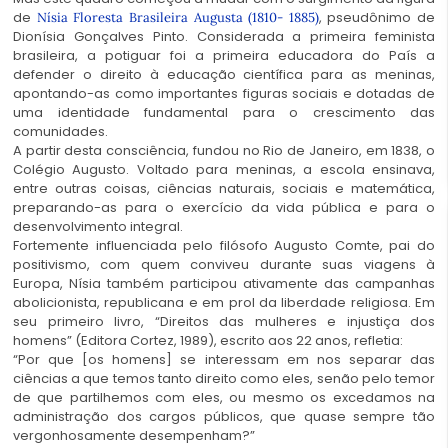
de
, pseudônimo de
N
ísia Floresta Brasileira Augusta (1810- 1885)
Dionísia Gonçalves Pinto. Considerada a primeira feminista
brasileira, a potiguar foi a primeira educadora do País a
defender o direito à educação científica para as meninas,
apontando-as como importantes figuras sociais e dotadas de
uma identidade fundamental para o crescimento das
comunidades.
A partir desta consciência, fundou no Rio de Janeiro, em 1838, o
Colégio Augusto. Voltado para meninas, a escola ensinava,
entre outras coisas, ciências naturais, sociais e matemática,
preparando-as para o exercício da vida pública e para o
desenvolvimento integral.
Fortemente influenciada pelo filósofo Augusto Comte, pai do
positivismo, com quem conviveu durante suas viagens à
Europa, Nísia também participou ativamente das campanhas
abolicionista, republicana e em prol da liberdade religiosa. Em
seu primeiro livro, “Direitos das mulheres e injustiça dos
homens” (Editora Cortez, 1989), escrito aos 22 anos, refletia:
“Por que [os homens] se interessam em nos separar das
ciências a que temos tanto direito como eles, senão pelo temor
de que partilhemos com eles, ou mesmo os excedamos na
administração dos cargos públicos, que quase sempre tão
vergonhosamente desempenham?”