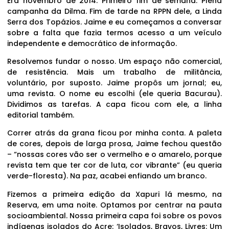
Era novembro de 2014. Primeiro fim de semana. Plena
campanha da Dilma. Fim de tarde na RPPN dele, a Linda
Serra dos Topázios. Jaime e eu começamos a conversar
sobre a falta que fazia termos acesso a um veículo
independente e democrático de informação.
Resolvemos fundar o nosso. Um espaço não comercial,
de resistência. Mais um trabalho de militância,
voluntário, por suposto. Jaime propôs um jornal; eu,
uma revista. O nome eu escolhi (ele queria Bacurau).
Dividimos as tarefas. A capa ficou com ele, a linha
editorial também.
Correr atrás da grana ficou por minha conta. A paleta
de cores, depois de larga prosa, Jaime fechou questão
– “nossas cores vão ser o vermelho e o amarelo, porque
revista tem que ter cor de luta, cor vibrante” (eu queria
verde-floresta). Na paz, acabei enfiando um branco.
Fizemos a primeira edição da Xapuri lá mesmo, na
Reserva, em uma noite. Optamos por centrar na pauta
socioambiental. Nossa primeira capa foi sobre os povos
indígenas isolados do Acre: ‘Isolados, Bravos, Livres: Um