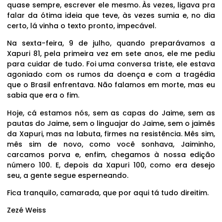
quase sempre, escrever ele mesmo. Às vezes, ligava pra
falar da ótima ideia que teve, às vezes sumia e, no dia
certo, lá vinha o texto pronto, impecável.
Na sexta-feira, 9 de julho, quando preparávamos a
Xapuri 81, pela primeira vez em sete anos, ele me pediu
para cuidar de tudo. Foi uma conversa triste, ele estava
agoniado com os rumos da doença e com a tragédia
que o Brasil enfrentava. Não falamos em morte, mas eu
sabia que era o fim.
Hoje, cá estamos nós, sem as capas do Jaime, sem as
pautas do Jaime, sem o linguajar do Jaime, sem o jaimês
da Xapuri, mas na labuta, firmes na resistência. Mês sim,
mês sim de novo, como você sonhava, Jaiminho,
carcamos porva e, enfim, chegamos à nossa edição
número 100. E, depois da Xapuri 100, como era desejo
seu, a gente segue esperneando.
Fica tranquilo, camarada, que por aqui tá tudo direitim.
Zezé Weiss