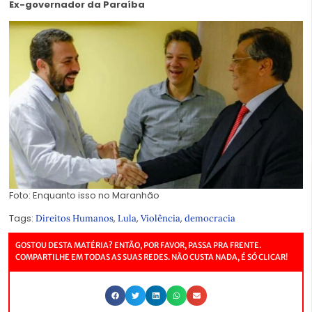
Ex-governador da Paraíba
Foto: Enquanto isso no Maranhão
Tags:
,
,
,
Direitos Humanos
Lula
Violência
democracia
GOSTOU DESTA MATÉRIA? ENTÃO, POR FAVOR, PASSA PRA FRENTE.
COMPARTILHE EM TODAS AS SUAS REDES. NÃO CUSTA NADA, É SÓ CLICAR!