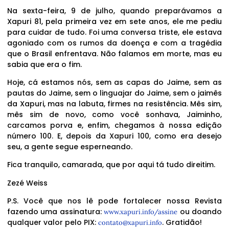
Na sexta-feira, 9 de julho, quando preparávamos a
Xapuri 81, pela primeira vez em sete anos, ele me pediu
para cuidar de tudo. Foi uma conversa triste, ele estava
agoniado com os rumos da doença e com a tragédia
que o Brasil enfrentava. Não falamos em morte, mas eu
sabia que era o fim.
Hoje, cá estamos nós, sem as capas do Jaime, sem as
pautas do Jaime, sem o linguajar do Jaime, sem o jaimês
da Xapuri, mas na labuta, firmes na resistência. Mês sim,
mês sim de novo, como você sonhava, Jaiminho,
carcamos porva e, enfim, chegamos à nossa edição
número 100. E, depois da Xapuri 100, como era desejo
seu, a gente segue esperneando.
Fica tranquilo, camarada, que por aqui tá tudo direitim.
Zezé Weiss
P.S. Você que nos lê pode fortalecer nossa Revista
fazendo uma assinatura:
ou doando
www.xapuri.info/assine
qualquer valor pelo PIX:
. Gratidão!
contato@xapuri.info