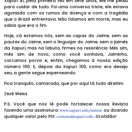
Xapuri 81, pela primeira vez em sete anos, ele me pediu
para cuidar de tudo. Foi uma conversa triste, ele estava
agoniado com os rumos da doença e com a tragédia
que o Brasil enfrentava. Não falamos em morte, mas eu
sabia que era o fim.
Hoje, cá estamos nós, sem as capas do Jaime, sem as
pautas do Jaime, sem o linguajar do Jaime, sem o jaimês
da Xapuri, mas na labuta, firmes na resistência. Mês sim,
mês sim de novo, como você sonhava, Jaiminho,
carcamos porva e, enfim, chegamos à nossa edição
número 100. E, depois da Xapuri 100, como era desejo
seu, a gente segue esperneando.
Fica tranquilo, camarada, que por aqui tá tudo direitim.
Zezé Weiss
P.S. Você que nos lê pode fortalecer nossa Revista
fazendo uma assinatura:
ou doando
www.xapuri.info/assine
qualquer valor pelo PIX:
. Gratidão!
contato@xapuri.info