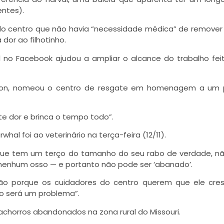
ntes).
 do centro que não havia “necessidade médica” de remover
dor ao filhotinho.
no Facebook ajudou a ampliar o alcance do trabalho fei
ssion, nomeou o centro de resgate em homenagem a um p
e dor e brinca o tempo todo”.
al foi ao veterinário na terça-feira (12/11).
que tem um terço do tamanho do seu rabo de verdade, n
enhum osso — e portanto não pode ser ‘abanado’.
ção porque os cuidadores do centro querem que ele cr
ão será um problema”.
chorros abandonados na zona rural do Missouri.