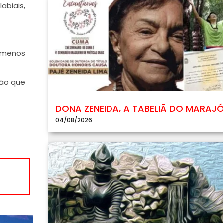
abiais,
m menos
ção que
DONA ZENEIDA, A TABELIÃ DO MARAJ
04/08/2026