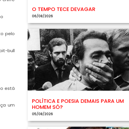
O TEMPO TECE DEVAGAR
06/08/2026
 o
to pelo
it-bull
ão está
POLÍTICA E POESIA DEMAIS PARA UM
esça um
HOMEM SÓ?
05/08/2026