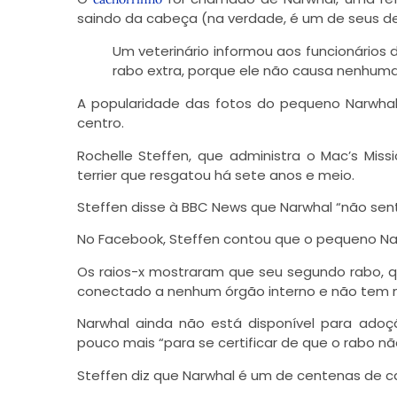
saindo da cabeça (na verdade, é um de seus de
Um veterinário informou aos funcionários
rabo extra, porque ele não causa nenhuma 
A popularidade das fotos do pequeno Narwhal 
centro.
Rochelle Steffen, que administra o Mac’s Mi
terrier que resgatou há sete anos e meio.
Steffen disse à BBC News que Narwhal “não sent
No Facebook, Steffen contou que o pequeno Narwh
Os raios-x mostraram que seu segundo rabo, 
conectado a nenhum órgão interno e não tem n
Narwhal ainda não está disponível para ado
pouco mais “para se certificar de que o rabo n
Steffen diz que Narwhal é um de centenas de ca