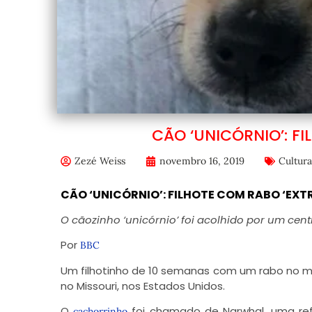
CÃO ‘UNICÓRNIO’: F
Zezé Weiss
novembro 16, 2019
Cultura
CÃO ‘UNICÓRNIO’: FILHOTE COM RABO ‘EXT
O cãozinho ‘unicórnio’ foi acolhido por um cen
Por
BBC
Um filhotinho de 10 semanas com um rabo no m
no Missouri, nos Estados Unidos.
O
foi chamado de Narwhal, uma refe
cachorrinho