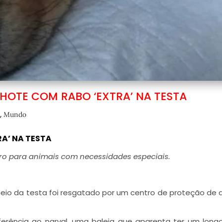
ILHOTE COM RABO ‘EXTRA’ NA TESTA
,
Mundo
RA’ NA TESTA
tro para animais com necessidades especiais.
eio da testa foi resgatado por um centro de proteção de 
rência ao narval, uma baleia que aparenta ter um longo