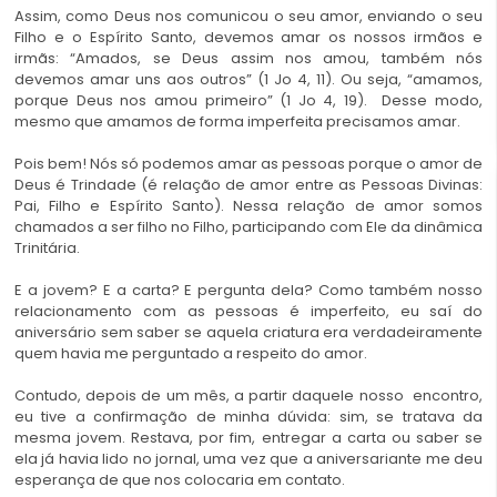
Assim, como Deus nos comunicou o seu amor, enviando o seu
Filho e o Espírito Santo, devemos amar os nossos irmãos e
irmãs: “Amados, se Deus assim nos amou, também nós
devemos amar uns aos outros” (1 Jo 4, 11). Ou seja, “amamos,
porque Deus nos amou primeiro” (1 Jo 4, 19). Desse modo,
mesmo que amamos de forma imperfeita precisamos amar.
Pois bem! Nós só podemos amar as pessoas porque o amor de
Deus é Trindade (é relação de amor entre as Pessoas Divinas:
Pai, Filho e Espírito Santo). Nessa relação de amor somos
chamados a ser filho no Filho, participando com Ele da dinâmica
Trinitária.
E a jovem? E a carta? E pergunta dela? Como também nosso
relacionamento com as pessoas é imperfeito, eu saí do
aniversário sem saber se aquela criatura era verdadeiramente
quem havia me perguntado a respeito do amor.
Contudo, depois de um mês, a partir daquele nosso encontro,
eu tive a confirmação de minha dúvida: sim, se tratava da
mesma jovem. Restava, por fim, entregar a carta ou saber se
ela já havia lido no jornal, uma vez que a aniversariante me deu
esperança de que nos colocaria em contato.