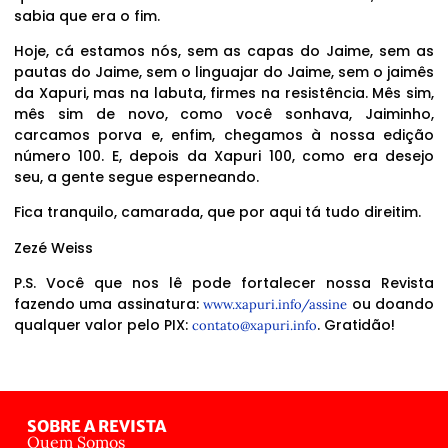
sabia que era o fim.
Hoje, cá estamos nós, sem as capas do Jaime, sem as
pautas do Jaime, sem o linguajar do Jaime, sem o jaimês
da Xapuri, mas na labuta, firmes na resistência. Mês sim,
mês sim de novo, como você sonhava, Jaiminho,
carcamos porva e, enfim, chegamos à nossa edição
número 100. E, depois da Xapuri 100, como era desejo
seu, a gente segue esperneando.
Fica tranquilo, camarada, que por aqui tá tudo direitim.
Zezé Weiss
P.S. Você que nos lê pode fortalecer nossa Revista
fazendo uma assinatura:
ou doando
www.xapuri.info/assine
qualquer valor pelo PIX:
. Gratidão!
contato@xapuri.info
SOBRE A REVISTA
Quem Somos