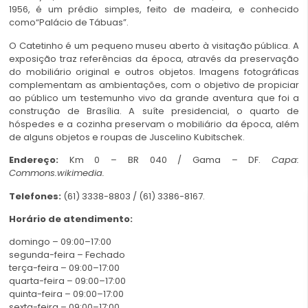
1956, é um prédio simples, feito de madeira, e conhecido
como“Palácio de Tábuas”.
O Catetinho é um pequeno museu aberto à visitação pública. A
exposição traz referências da época, através da preservação
do mobiliário original e outros objetos. Imagens fotográficas
complementam as ambientações, com o objetivo de propiciar
ao público um testemunho vivo da grande aventura que foi a
construção de Brasília. A suíte presidencial, o quarto de
hóspedes e a cozinha preservam o mobiliário da época, além
de alguns objetos e roupas de Juscelino Kubitschek.
Endereço:
Km 0 – BR 040 / Gama – DF.
Capa:
Commons.wikimedia.
Telefones:
(61) 3338-8803 / (61) 3386-8167.
Horário de atendimento:
domingo – 09:00–17:00
segunda-feira – Fechado
terça-feira – 09:00–17:00
quarta-feira – 09:00–17:00
quinta-feira – 09:00–17:00
sexta-feira – 09:00–17:00