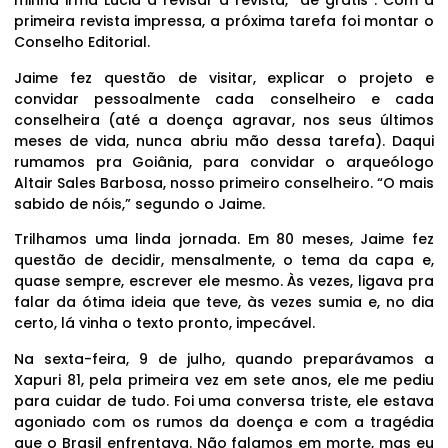
minha irmã Lúcia a revisar a revista, “de grátis”. Com a
primeira revista impressa, a próxima tarefa foi montar o
Conselho Editorial.
Jaime fez questão de visitar, explicar o projeto e
convidar pessoalmente cada conselheiro e cada
conselheira (até a doença agravar, nos seus últimos
meses de vida, nunca abriu mão dessa tarefa). Daqui
rumamos pra Goiânia, para convidar o arqueólogo
Altair Sales Barbosa, nosso primeiro conselheiro. “O mais
sabido de nóis,” segundo o Jaime.
Trilhamos uma linda jornada. Em 80 meses, Jaime fez
questão de decidir, mensalmente, o tema da capa e,
quase sempre, escrever ele mesmo. Às vezes, ligava pra
falar da ótima ideia que teve, às vezes sumia e, no dia
certo, lá vinha o texto pronto, impecável.
Na sexta-feira, 9 de julho, quando preparávamos a
Xapuri 81, pela primeira vez em sete anos, ele me pediu
para cuidar de tudo. Foi uma conversa triste, ele estava
agoniado com os rumos da doença e com a tragédia
que o Brasil enfrentava. Não falamos em morte, mas eu