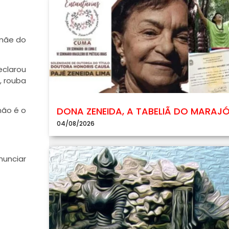
 mãe do
eclarou
, rouba
DONA ZENEIDA, A TABELIÃ DO MARAJ
não é o
04/08/2026
nunciar