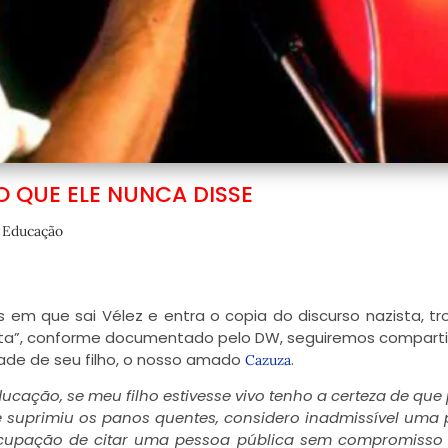
O QUE ELE NUNCA DISSE
,
Educação
em que sai Vélez e entra o copia do discurso nazista, t
ista”, conforme documentado pelo DW, seguiremos compart
dade de seu filho, o nosso amado
.
Cazuza
ducação, se meu filho estivesse vivo tenho a certeza de que 
 suprimiu os panos quentes, considero inadmissível uma
cupação de citar uma pessoa pública sem compromisso