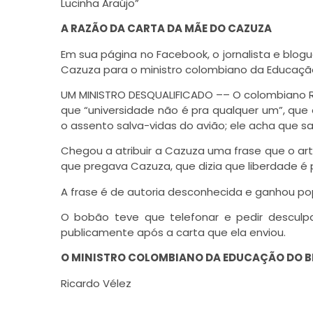
Lucinha Araújo”
A RAZÃO DA CARTA DA MÃE DO CAZUZA
Em sua página no Facebook, o jornalista e blog
Cazuza para o ministro colombiano da Educação d
UM MINISTRO DESQUALIFICADO –– O colombiano Ric
que “universidade não é pra qualquer um”, que o
o assento salva-vidas do avião; ele acha que sa
Chegou a atribuir a Cazuza uma frase que o art
que pregava Cazuza, que dizia que liberdade é
A frase é de autoria desconhecida e ganhou po
O bobão teve que telefonar e pedir desculp
publicamente após a carta que ela enviou.
O MINISTRO COLOMBIANO DA EDUCAÇÃO DO BR
Ricardo Vélez