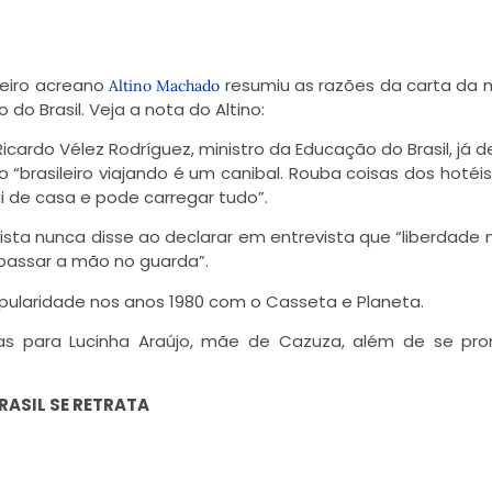
ueiro acreano
resumiu as razões da carta da
Altino Machado
o Brasil. Veja a nota do Altino:
ardo Vélez Rodríguez, ministro da Educação do Brasil, já d
 “brasileiro viajando é um canibal. Rouba coisas dos hotéis
i de casa e pode carregar tudo”.
ista nunca disse ao declarar em entrevista que “liberdade 
 passar a mão no guarda”.
pularidade nos anos 1980 com o Casseta e Planeta.
as para Lucinha Araújo, mãe de Cazuza, além de se pro
ASIL SE RETRATA