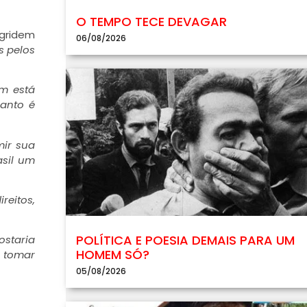
O TEMPO TECE DEVAGAR
agridem
06/08/2026
s pelos
em está
uanto é
mir sua
asil um
reitos,
POLÍTICA E POESIA DEMAIS PARA UM
ostaria
HOMEM SÓ?
e tomar
05/08/2026