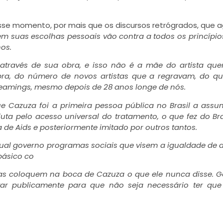
esse momento, por mais que os discursos retrógrados, que 
em suas escolhas pessoais vão contra a todos os princípio
os.
através de sua obra, e isso não é a mãe do artista qu
bra, do número de novos artistas que a regravam, do q
reamings, mesmo depois de 28 anos longe de nós.
e Cazuza foi a primeira pessoa pública no Brasil a assu
 luta pelo acesso universal do tratamento, o que fez do Br
e Aids e posteriormente imitado por outros tantos.
ual governo programas sociais que visem a igualdade de di
básico co
as coloquem na boca de Cazuza o que ele nunca disse. G
atar publicamente para que não seja necessário ter qu