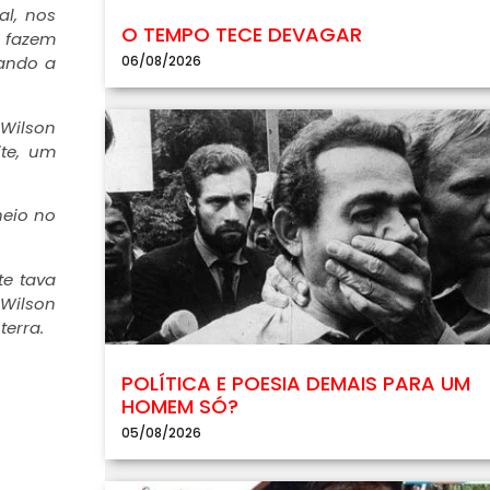
al, nos
O TEMPO TECE DEVAGAR
o fazem
06/08/2026
ando a
 Wilson
ite, um
eio no
te tava
 Wilson
terra.
POLÍTICA E POESIA DEMAIS PARA UM
HOMEM SÓ?
05/08/2026