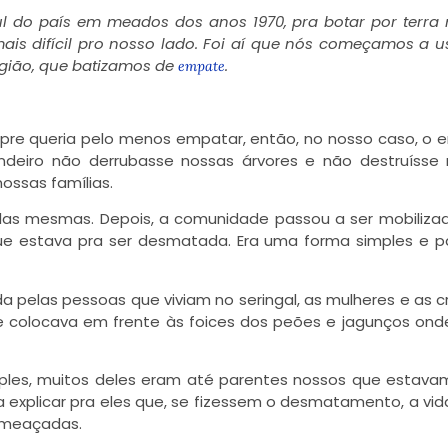
l do país em meados dos anos 1970, pra botar por terra
 mais difícil pro nosso lado. Foi aí que nós começamos a 
egião, que batizamos de
.
empate
pre queria pelo menos empatar, então, no nosso caso, o
endeiro não derrubasse nossas árvores e não destruísse
ossas famílias.
 elas mesmas. Depois, a comunidade passou a ser mobiliza
que estava pra ser desmatada. Era uma forma simples e pa
pelas pessoas que viviam no seringal, as mulheres e as c
 colocava em frente às foices dos peões e jagunços ond
es, muitos deles eram até parentes nossos que estavam
 explicar pra eles que, se fizessem o desmatamento, a vid
ameaçadas.