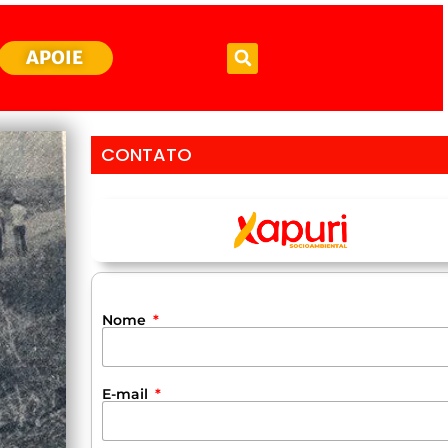
APOIE
CONTATO
Nome
E-mail