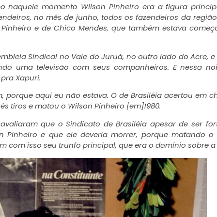
o naquele momento Wilson Pinheiro era a figura princip
endeiros, no mês de junho, todos os fazendeiros da regiã
n Pinheiro e de Chico Mendes, que também estava começ
mbleia Sindical no Vale do Juruá, no outro lado do Acre, e
tindo uma televisão com seus companheiros. E nessa no
 pra Xapuri.
, porque aqui eu não estava. O de
Brasiléia acertou
em ch
rês tiros e matou o Wilson Pinheiro [em]1980.
avaliaram que o Sindicato de Brasiléia apesar de ser for
n Pinheiro e que ele deveria morrer, porque matando o
am com isso seu trunfo principal, que era o domínio sobre a 