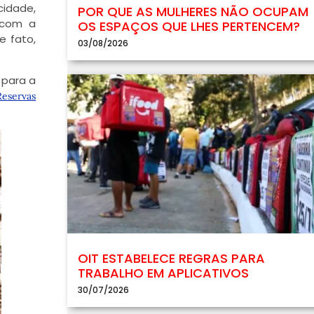
cidade,
POR QUE AS MULHERES NÃO OCUPAM
 com a
OS ESPAÇOS QUE LHES PERTENCEM?
e fato,
03/08/2026
 para a
Reservas
OIT ESTABELECE REGRAS PARA
TRABALHO EM APLICATIVOS
30/07/2026