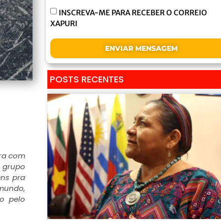
INSCREVA-ME PARA RECEBER O CORREIO
XAPURI
ENVIAR MENSAGEM
POSTS RECENTES
ira com
m grupo
ens pra
imundo,
do pelo