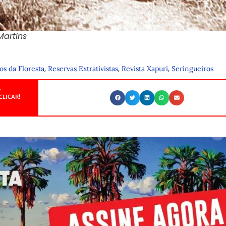
Martins
,
,
,
os da Floresta
Reservas Extrativistas
Revista Xapuri
Seringueiros
.
CLICAR!