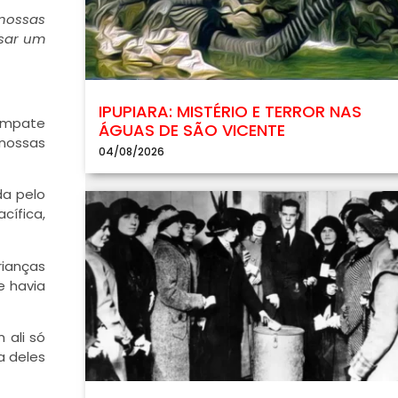
 nossas
usar um
IPUPIARA: MISTÉRIO E TERROR NAS
 empate
ÁGUAS DE SÃO VICENTE
 nossas
04/08/2026
da pelo
cífica,
rianças
e havia
 ali só
a deles