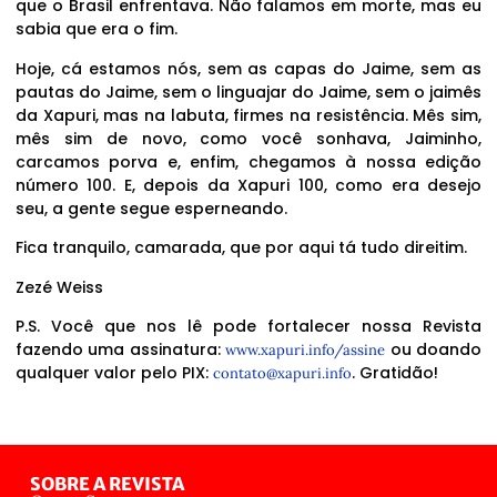
que o Brasil enfrentava. Não falamos em morte, mas eu
sabia que era o fim.
Hoje, cá estamos nós, sem as capas do Jaime, sem as
pautas do Jaime, sem o linguajar do Jaime, sem o jaimês
da Xapuri, mas na labuta, firmes na resistência. Mês sim,
mês sim de novo, como você sonhava, Jaiminho,
carcamos porva e, enfim, chegamos à nossa edição
número 100. E, depois da Xapuri 100, como era desejo
seu, a gente segue esperneando.
Fica tranquilo, camarada, que por aqui tá tudo direitim.
Zezé Weiss
P.S. Você que nos lê pode fortalecer nossa Revista
fazendo uma assinatura:
ou doando
www.xapuri.info/assine
qualquer valor pelo PIX:
. Gratidão!
contato@xapuri.info
SOBRE A REVISTA