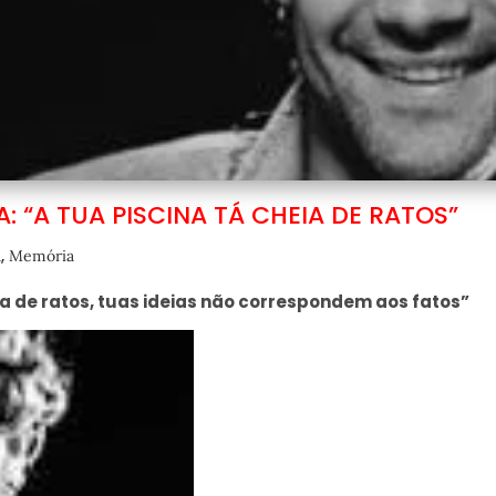
“A TUA PISCINA TÁ CHEIA DE RATOS”
,
a
Memória
eia de ratos, tuas ideias não correspondem aos fatos”