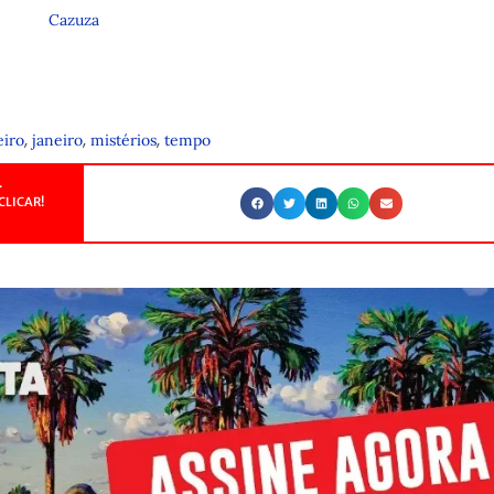
Cazuza
,
,
,
eiro
janeiro
mistérios
tempo
.
CLICAR!