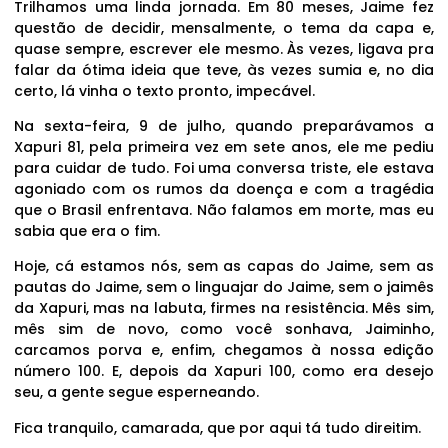
Trilhamos uma linda jornada. Em 80 meses, Jaime fez
questão de decidir, mensalmente, o tema da capa e,
quase sempre, escrever ele mesmo. Às vezes, ligava pra
falar da ótima ideia que teve, às vezes sumia e, no dia
certo, lá vinha o texto pronto, impecável.
Na sexta-feira, 9 de julho, quando preparávamos a
Xapuri 81, pela primeira vez em sete anos, ele me pediu
para cuidar de tudo. Foi uma conversa triste, ele estava
agoniado com os rumos da doença e com a tragédia
que o Brasil enfrentava. Não falamos em morte, mas eu
sabia que era o fim.
Hoje, cá estamos nós, sem as capas do Jaime, sem as
pautas do Jaime, sem o linguajar do Jaime, sem o jaimês
da Xapuri, mas na labuta, firmes na resistência. Mês sim,
mês sim de novo, como você sonhava, Jaiminho,
carcamos porva e, enfim, chegamos à nossa edição
número 100. E, depois da Xapuri 100, como era desejo
seu, a gente segue esperneando.
Fica tranquilo, camarada, que por aqui tá tudo direitim.