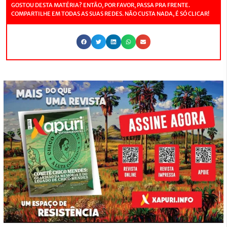
GOSTOU DESTA MATÉRIA? ENTÃO, POR FAVOR, PASSA PRA FRENTE.
COMPARTILHE EM TODAS AS SUAS REDES. NÃO CUSTA NADA, É SÓ CLICAR!