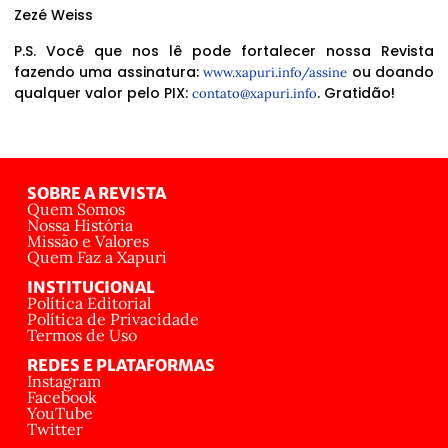
Zezé Weiss
P.S. Você que nos lê pode fortalecer nossa Revista
fazendo uma assinatura:
ou doando
www.xapuri.info/assine
qualquer valor pelo PIX:
. Gratidão!
contato@xapuri.info
SOBRE A REVISTA
Quem Somos
Nossa História
Missão e Valores
Quem Faz a Xapuri
INSTITUCIONAL
Política Editorial
Política de Privacidade
Termos de Uso
REDES E PLATAFORMAS
Instagram
Facebook
YouTube
Twitter