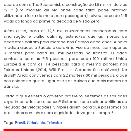
acordo com a The Economist, a construção de 1,5 mil km de vias
“2+1” (um modelo de via onde cada faixa pode retornar
utilizando a faixa do meio para passagem) salvou cerca de 145
vidas ao longo da primeira década de Visão Zero.
Além disso, para os 12,6 mil cruzamentos melhorados com
sinalização e traffic calming estima-se que as mortes de
pedestres caíram pela metade nos últimos cinco anos. A nova
medida ajudou a Suécia a aproximar-se da meta, com apenas
3 mortes para cada 100 mil pessoas no trânsito. O dado
contrasta com as 5,5 pessoas para cada 100 mil na União
Europeia e com as 11,4 pessoas para a mesma parcela nos
Estados Unidos (2014, WRI Brasil – Cidades Sustentáveis). No
Brasil? Ainda convivemos com 22 mortes/100 mil pessoas, o que
nos coloca no quinto lugar entre os países que mais matam no
trânsito.
Então o que espera o governo brasileiro, se temos as soluções
experimentadas ao alcance? Sistematizar e aplicar políticas de
redução de velocidades. Simples assim, para que possamos os
brasileiros caminhar com dignidade, devagar e sempre!
Tags:
,
,
Brasil
Cidadania
Trânsito