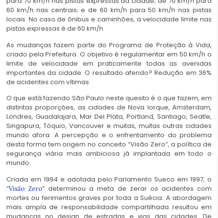
para 70 km/h nas pistas expressas da cidade; de 70 km/h para
60 km/h nas centrais; e de 60 km/h para 50 km/h nas pistas
locais. No caso de ônibus e caminhões, a velocidade limite nas
pistas expressas é de 60 km/h.
As mudanças fazem parte do Programa de Proteção à Vida,
criado pela Prefeitura. O objetivo é regulamentar em 50 km/h o
limite de velocidade em praticamente todas as avenidas
importantes da cidade. O resultado aferido? Redução em 36%
de acidentes com vítimas.
O que está fazendo São Paulo neste quesito é o que fazem, em
distintas proporções, as cidades de Nova Iorque, Amsterdam,
Londres, Guadalajara, Mar Del Plata, Portland, Santiago, Seatle,
Singapura, Tóquio, Vancouver e muitas, muitas outras cidades
mundo afora. A percepção e o enfrentamento do problema
desta forma tem origem no conceito “Visão Zero”, a política de
segurança viária mais ambiciosa já implantada em todo o
mundo.
Criada em 1994 e adotada pelo Parlamento Sueco em 1997, o
“
” determinou a meta de zerar os acidentes com
Visão Zero
mortes ou ferimentos graves por toda a Suécia. A abordagem
mais ampla de responsabilidade compartilhada resultou em
mudanças no design de estradas e vias das cidades. De