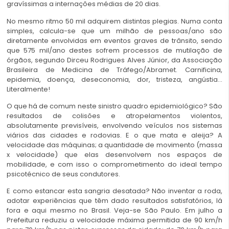
gravíssimas a internações médias de 20 dias.
No mesmo ritmo 50 mil adquirem distintas plegias. Numa conta
simples, calcula-se que um milhão de pessoas/ano são
diretamente envolvidas em eventos graves de trânsito, sendo
que 575 mil/ano destes sofrem processos de mutilação de
órgãos, segundo Dirceu Rodrigues Alves Júnior, da Associação
Brasileira de Medicina de Tráfego/Abramet. Carnificina,
epidemia, doença, deseconomia, dor, tristeza, angústia…
Literalmente!
O que há de comum neste sinistro quadro epidemiológico? São
resultados de colisões e atropelamentos violentos,
absolutamente previsíveis, envolvendo veículos nos sistemas
viários das cidades e rodovias. E o que mata e aleija? A
velocidade das máquinas; a quantidade de movimento (massa
x velocidade) que elas desenvolvem nos espaços de
mobilidade, e com isso o comprometimento do ideal tempo
psicotécnico de seus condutores.
E como estancar esta sangria desatada? Não inventar a roda,
adotar experiências que têm dado resultados satisfatórios, lá
fora e aqui mesmo no Brasil. Veja-se São Paulo. Em julho a
Prefeitura reduziu a velocidade máxima permitida de 90 km/h