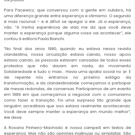
Para Pacewicz, que conversou com a gente em outubro, há
uma diferença grande entre esperança e otimismo. O segundo
é mais racional – e é difícil se apegar a ele. Já a esperança,
não. “A minha experiência de vida me diz que você deve
manter a esperança porque alguma coisa vai acontecer”, ele
contou à editora Paula Bianchi.
“No final dos anos 1980, quando eu estava nessa revista
clandestina, nossa circulação estava caindo, nosso apoio
estava caindo, as pessoas estavam cansadas de todos esses
protestos que não davam em nada, do movimento
Solidariedade e tudo o mais… Havia uma apatia social no ar. E
de repente nós entramos no próximo estágio da
transformação, e da clandestinidade começamos a participar
de mesas redondas, de conversas. Participamos de um evento
em 1989 em que começamos a negociar com o comunismo
como fazer a transição. Foi uma surpresa tão grande que
ninguém acreditava que isso estava realmente acontecendo.
Você deve sempre manter a esperança em mundo melhor”,
ele disse.
A Rosana Pinheiro-Machado é nossa campeã em textos de
esperança. Mas não são opiniões ingênuas ou simplistas. São