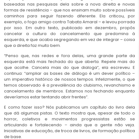
baseadas nas pesquisas dela sobre a nova direita e novas
formas de resistência – que nos ensinam muito sobre possíveis
caminhos para seguir fazendo diferente. Ela criticou, por
exemplo, o fogo amigo contra Tabata Amaral – e levou porrada
por isso. Em outro texto, publicado em dezembro, propôs
cancelar a cultura do cancelamento que predomina à
esquerda, e que acaba segregando em vez de integrar – coisa
que a direita faz muito bem.
“Penso que, nas redes e fora delas, uma grande parte da
esquerda está mais fechada do que aberta. Repele mais do
que acolhe. Cancela mais do que dialoga”, ela escreveu. E
continua: “ampliar as bases de diálogo é um dever político –
um imperativo histórico de nossos tempos. Infelizmente, o que
temos observado é a prevalência do clubismo, revanchismo e
cancelamento de membros. Estamos nos fechando enquanto
deveríamos estar tentando abrir frentes”.
E como fazer isso? Nós publicamos um capítulo do livro dela
que dá algumas pistas. O texto mostra que, apesar de todo o
horror, coletivos e movimentos progressistas estão se
articulando e fortalecendo – ainda que a gente não veja.
Iniciativas de educação, de troca de livros, de formação política
de base.