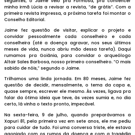
seguintes, o Jaime veio pra Formosa, pra convencer
minha irmã Lúcia a revisar a revista, “de grátis”. Com a
primeira revista impressa, a próxima tarefa foi montar o
Conselho Editorial.
Jaime fez questão de visitar, explicar o projeto e
convidar pessoalmente cada conselheiro e cada
conselheira (até a doença agravar, nos seus últimos
meses de vida, nunca abriu mão dessa tarefa). Daqui
rumamos pra Goiânia, para convidar o arqueólogo
Altair Sales Barbosa, nosso primeiro conselheiro. “O mais
sabido de nóis,” segundo o Jaime.
Trilhamos uma linda jornada. Em 80 meses, Jaime fez
questão de decidir, mensalmente, o tema da capa e,
quase sempre, escrever ele mesmo. Às vezes, ligava pra
falar da ótima ideia que teve, às vezes sumia e, no dia
certo, lá vinha o texto pronto, impecável.
Na sexta-feira, 9 de julho, quando preparávamos a
Xapuri 81, pela primeira vez em sete anos, ele me pediu
para cuidar de tudo. Foi uma conversa triste, ele estava
agoniado com os rumos da doença e com a tragédia