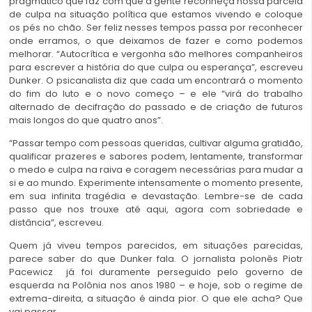
pragmático que faz com que a gente reconheça nossa parcela
de culpa na situação política que estamos vivendo e coloque
os pés no chão. Ser feliz nesses tempos passa por reconhecer
onde erramos, o que deixamos de fazer e como podemos
melhorar. “Autocrítica e vergonha são melhores companheiros
para escrever a história do que culpa ou esperança”, escreveu
Dunker. O psicanalista diz que cada um encontrará o momento
do fim do luto e o novo começo – e ele “virá do trabalho
alternado de decifração do passado e de criação de futuros
mais longos do que quatro anos”.
“Passar tempo com pessoas queridas, cultivar alguma gratidão,
qualificar prazeres e sabores podem, lentamente, transformar
o medo e culpa na raiva e coragem necessárias para mudar a
si e ao mundo. Experimente intensamente o momento presente,
em sua infinita tragédia e devastação. Lembre-se de cada
passo que nos trouxe até aqui, agora com sobriedade e
distância”, escreveu.
Quem já viveu tempos parecidos, em situações parecidas,
parece saber do que Dunker fala. O jornalista polonês Piotr
Pacewicz já foi duramente perseguido pelo governo de
esquerda na Polônia nos anos 1980 – e hoje, sob o regime de
extrema-direita, a situação é ainda pior. O que ele acha? Que
vai passar.