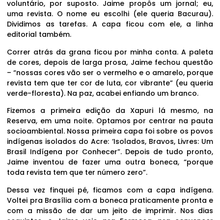
voluntário, por suposto. Jaime propôs um jornal; eu,
uma revista. O nome eu escolhi (ele queria Bacurau).
Dividimos as tarefas. A capa ficou com ele, a linha
editorial também.
Correr atrás da grana ficou por minha conta. A paleta
de cores, depois de larga prosa, Jaime fechou questão
– “nossas cores vão ser o vermelho e o amarelo, porque
revista tem que ter cor de luta, cor vibrante” (eu queria
verde-floresta). Na paz, acabei enfiando um branco.
Fizemos a primeira edição da Xapuri lá mesmo, na
Reserva, em uma noite. Optamos por centrar na pauta
socioambiental. Nossa primeira capa foi sobre os povos
indígenas isolados do Acre: ‘Isolados, Bravos, Livres: Um
Brasil Indígena por Conhecer”. Depois de tudo pronto,
Jaime inventou de fazer uma outra boneca, “porque
toda revista tem que ter número zero”.
Dessa vez finquei pé, ficamos com a capa indígena.
Voltei pra Brasília com a boneca praticamente pronta e
com a missão de dar um jeito de imprimir. Nos dias