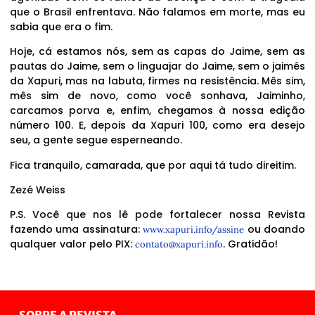
que o Brasil enfrentava. Não falamos em morte, mas eu
sabia que era o fim.
Hoje, cá estamos nós, sem as capas do Jaime, sem as
pautas do Jaime, sem o linguajar do Jaime, sem o jaimês
da Xapuri, mas na labuta, firmes na resistência. Mês sim,
mês sim de novo, como você sonhava, Jaiminho,
carcamos porva e, enfim, chegamos à nossa edição
número 100. E, depois da Xapuri 100, como era desejo
seu, a gente segue esperneando.
Fica tranquilo, camarada, que por aqui tá tudo direitim.
Zezé Weiss
P.S. Você que nos lê pode fortalecer nossa Revista
fazendo uma assinatura:
ou doando
www.xapuri.info/assine
qualquer valor pelo PIX:
. Gratidão!
contato@xapuri.info
SOBRE A REVISTA