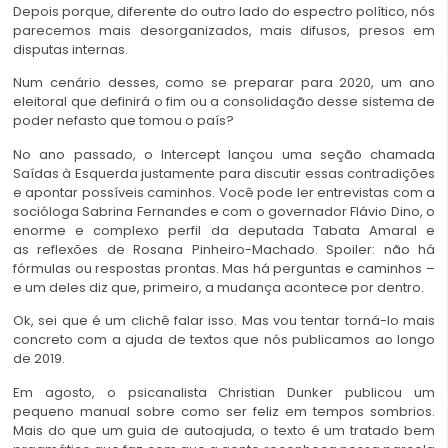
Depois porque, diferente do outro lado do espectro político, nós
parecemos mais desorganizados, mais difusos, presos em
disputas internas.
Num cenário desses, como se preparar para 2020, um ano
eleitoral que definirá o fim ou a consolidação desse sistema de
poder nefasto que tomou o país?
No ano passado, o Intercept lançou uma seção chamada
Saídas à Esquerda justamente para discutir essas contradições
e apontar possíveis caminhos. Você pode ler entrevistas com a
socióloga Sabrina Fernandes e com o governador Flávio Dino, o
enorme e complexo perfil da deputada Tabata Amaral e
as reflexões de Rosana Pinheiro-Machado. Spoiler: não há
fórmulas ou respostas prontas. Mas há perguntas e caminhos –
e um deles diz que, primeiro, a mudança acontece por dentro.
Ok, sei que é um clichê falar isso. Mas vou tentar torná-lo mais
concreto com a ajuda de textos que nós publicamos ao longo
de 2019.
Em agosto, o psicanalista Christian Dunker publicou um
pequeno manual sobre como ser feliz em tempos sombrios.
Mais do que um guia de autoajuda, o texto é um tratado bem