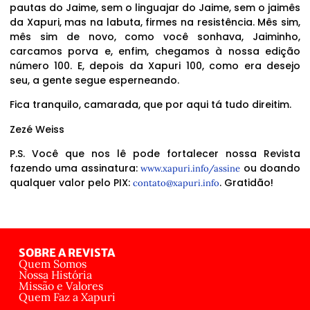
pautas do Jaime, sem o linguajar do Jaime, sem o jaimês
da Xapuri, mas na labuta, firmes na resistência. Mês sim,
mês sim de novo, como você sonhava, Jaiminho,
carcamos porva e, enfim, chegamos à nossa edição
número 100. E, depois da Xapuri 100, como era desejo
seu, a gente segue esperneando.
Fica tranquilo, camarada, que por aqui tá tudo direitim.
Zezé Weiss
P.S. Você que nos lê pode fortalecer nossa Revista
fazendo uma assinatura:
ou doando
www.xapuri.info/assine
qualquer valor pelo PIX:
. Gratidão!
contato@xapuri.info
SOBRE A REVISTA
Quem Somos
Nossa História
Missão e Valores
Quem Faz a Xapuri