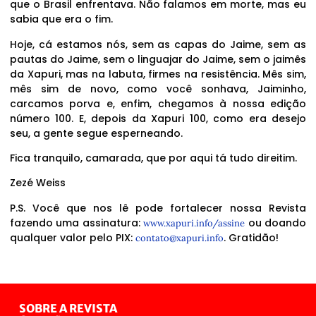
que o Brasil enfrentava. Não falamos em morte, mas eu
sabia que era o fim.
Hoje, cá estamos nós, sem as capas do Jaime, sem as
pautas do Jaime, sem o linguajar do Jaime, sem o jaimês
da Xapuri, mas na labuta, firmes na resistência. Mês sim,
mês sim de novo, como você sonhava, Jaiminho,
carcamos porva e, enfim, chegamos à nossa edição
número 100. E, depois da Xapuri 100, como era desejo
seu, a gente segue esperneando.
Fica tranquilo, camarada, que por aqui tá tudo direitim.
Zezé Weiss
P.S. Você que nos lê pode fortalecer nossa Revista
fazendo uma assinatura:
ou doando
www.xapuri.info/assine
qualquer valor pelo PIX:
. Gratidão!
contato@xapuri.info
SOBRE A REVISTA