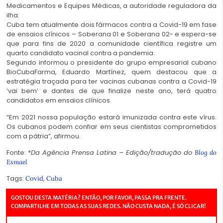
Medicamentos e Equipes Médicas, a autoridade reguladora da
ilha.
Cuba tem atualmente dois fármacos contra a Covid-19 em fase
de ensaios clínicos – Soberana 01 e Soberana 02- e espera-se
que para fins de 2020 a comunidade científica registre um
quarto candidato vacinal contra a pandemia.
Segundo informou o presidente do grupo empresarial cubano
BioCubaFarma, Eduardo Martínez, quem destacou que a
estratégia traçada para ter vacinas cubanas contra a Covid-19
‘vai bem’ e dantes de que finalize neste ano, terá quatro
candidatos em ensaios clínicos.
“Em 2021 nossa população estará imunizada contra este vírus.
Os cubanos podem confiar em seus cientistas comprometidos
com a pátria”, afirmou.
Fonte: *
Da Agência Prensa Latina – Edição/tradução do
Blog do
Esmael
Tags:
,
Covid
Cuba
GOSTOU DESTA MATÉRIA? ENTÃO, POR FAVOR, PASSA PRA FRENTE.
COMPARTILHE EM TODAS AS SUAS REDES. NÃO CUSTA NADA, É SÓ CLICAR!