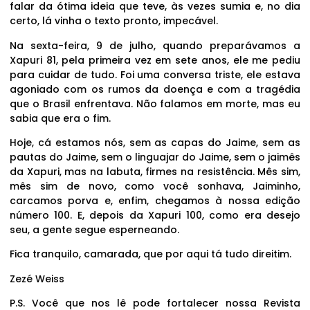
falar da ótima ideia que teve, às vezes sumia e, no dia
certo, lá vinha o texto pronto, impecável.
Na sexta-feira, 9 de julho, quando preparávamos a
Xapuri 81, pela primeira vez em sete anos, ele me pediu
para cuidar de tudo. Foi uma conversa triste, ele estava
agoniado com os rumos da doença e com a tragédia
que o Brasil enfrentava. Não falamos em morte, mas eu
sabia que era o fim.
Hoje, cá estamos nós, sem as capas do Jaime, sem as
pautas do Jaime, sem o linguajar do Jaime, sem o jaimês
da Xapuri, mas na labuta, firmes na resistência. Mês sim,
mês sim de novo, como você sonhava, Jaiminho,
carcamos porva e, enfim, chegamos à nossa edição
número 100. E, depois da Xapuri 100, como era desejo
seu, a gente segue esperneando.
Fica tranquilo, camarada, que por aqui tá tudo direitim.
Zezé Weiss
P.S. Você que nos lê pode fortalecer nossa Revista