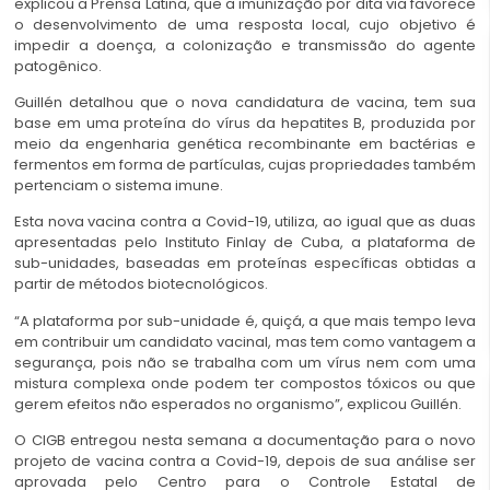
explicou a Prensa Latina, que a imunização por dita via favorece
o desenvolvimento de uma resposta local, cujo objetivo é
impedir a doença, a colonização e transmissão do agente
patogênico.
Guillén detalhou que o nova candidatura de vacina, tem sua
base em uma proteína do vírus da hepatites B, produzida por
meio da engenharia genética recombinante em bactérias e
fermentos em forma de partículas, cujas propriedades também
pertenciam o sistema imune.
Esta nova vacina contra a Covid-19, utiliza, ao igual que as duas
apresentadas pelo Instituto Finlay de Cuba, a plataforma de
sub-unidades, baseadas em proteínas específicas obtidas a
partir de métodos biotecnológicos.
“A plataforma por sub-unidade é, quiçá, a que mais tempo leva
em contribuir um candidato vacinal, mas tem como vantagem a
segurança, pois não se trabalha com um vírus nem com uma
mistura complexa onde podem ter compostos tóxicos ou que
gerem efeitos não esperados no organismo”, explicou Guillén.
O CIGB entregou nesta semana a documentação para o novo
projeto de vacina contra a Covid-19, depois de sua análise ser
aprovada pelo Centro para o Controle Estatal de