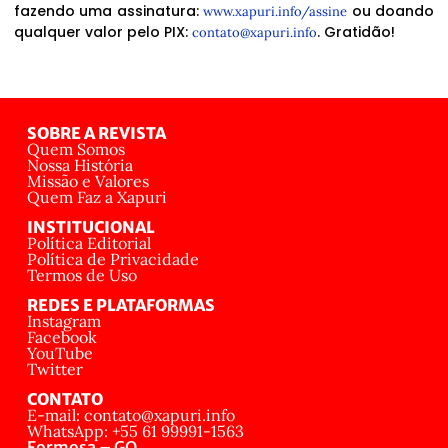
fazendo uma assinatura:
ou doando
www.xapuri.info/assine
qualquer valor pelo PIX:
. Gratidão!
contato@xapuri.info
SOBRE A REVISTA
Quem Somos
Nossa História
Missão e Valores
Quem Faz a Xapuri
INSTITUCIONAL
Política Editorial
Política de Privacidade
Termos de Uso
REDES E PLATAFORMAS
Instagram
Facebook
YouTube
Twitter
CONTATO
E-mail: contato@xapuri.info
WhatsApp: +55 61 99991-1563
Formosa – GO