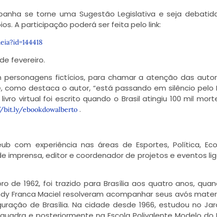
nha se torne uma Sugestão Legislativa e seja debatid
os. A participação poderá ser feita pelo link:
eia?id=144418
de fevereiro.
 personagens fictícios, para chamar a atenção das auto
, como destaca o autor, “está passando em silêncio pelo B
ivro virtual foi escrito quando o Brasil atingiu 100 mil mort
.
//bit.ly/ebookdowalberto
ub com experiência nas áreas de Esportes, Política, Ec
e imprensa, editor e coordenador de projetos e eventos li
 de 1962, foi trazido para Brasília aos quatro anos, qua
andy Franca Maciel resolveram acompanhar seus avós mate
uração de Brasília. Na cidade desde 1966, estudou no Ja
 quadra e posteriormente na Escola Polivalente Modelo do D