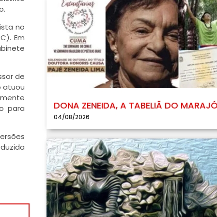
o.
ista no
SC). Em
abinete
ssor de
o atuou
temente
DONA ZENEIDA, A TABELIÃ DO MARAJ
o para
04/08/2026
versões
oduzida