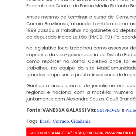
Federal e no Centro de Ensino Médio Elefante Br
Antes mesmo de terminar o curso de Comunicaçã
Correio Braziliense, atuando também como as
1999 passou a trabalhar no gabinete do depu
do deputado Inaldo Leitão (PMDB-PB). Foi coor
No legislativo local trabalhou como assessor de
imprensa da vice-governadoria do Distrito Fede
como repórter no Jornal Coletivo onde foi ed
trabalhou na equipe do site MaisComunidad
grandes empresas e presta Assessoria de Impr
Ganhou o único prêmio de jornalismo em que
regional e nacional com a matéria: “Número
juntamente com Alexandre Souza, Cauê Brandã
Fonte: VANESSA GALASSI Via:
e
SINPRO-DF
Walb
Tags:
,
,
Brasil
Cerrado
Cidadania
GOSTOU DESTA MATÉRIA? ENTÃO, POR FAVOR, PASSA PRA FRENTE