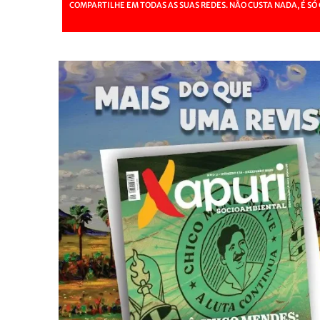
COMPARTILHE EM TODAS AS SUAS REDES. NÃO CUSTA NADA, É SÓ 