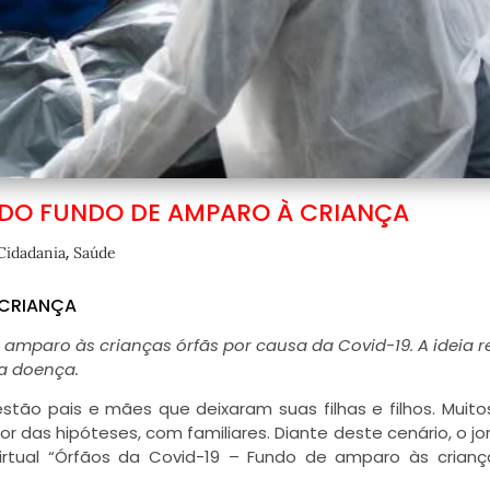
 DO FUNDO DE AMPARO À CRIANÇA
,
Cidadania
Saúde
 CRIANÇA
 amparo às crianças órfãs por causa da Covid-19. A ideia 
da doença.
stão pais e mães que deixaram suas filhas e filhos. Muito
das hipóteses, com familiares. Diante deste cenário, o jor
irtual “Órfãos da Covid-19 – Fundo de amparo às crian