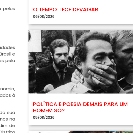
a pelos
O TEMPO TECE DEVAGAR
06/08/2026
ridades
rasil e
es pela
onomia,
gados à
POLÍTICA E POESIA DEMAIS PARA UM
HOMEM SÓ?
ndo sua
05/08/2026
rnos na
rdim de
istrito