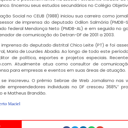
anco. Encerrou seus estudos secundários no Colégio Objetiv
o Social no CEUB (1988) iniciou sua carreira como jornal
sessor de imprensa do deputado Odilon Salmória (PMDB-
tado federal Mendonça Neto (PMDB-AL) e em seguida no g
denador de comunicação do Detran-DF de 2001 a 2003.
 imprensa do deputado distrital Chico Leite (PT) e foi asse
ral, Maria de Lourdes Abadia. Ao longo de todo este períod
itor de política, esportes e projetos especiais. Recen
e.com. Atualmente atua como consultor de comunicaçã
ensa para empresas e eventos em suas áreas de atuação.
 se inscreveu. O prêmio Sebrae de Web Jornalismo nas 
 de empreendedores individuais no DF cresceu 368%” pr
o e Matheus Brandão.
erto Maciel
.