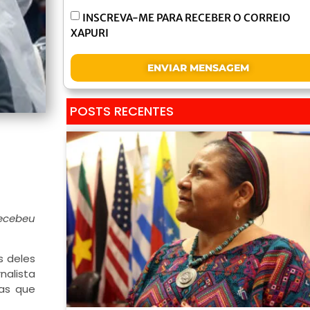
INSCREVA-ME PARA RECEBER O CORREIO
XAPURI
ENVIAR MENSAGEM
POSTS RECENTES
recebeu
s deles
nalista
ças que