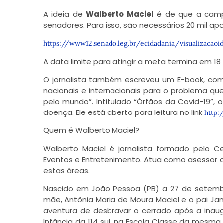
A ideia de
Walberto Maciel
é de que a campa
senadores. Para isso, são necessários 20 mil apoi
https://www12.senado.leg.br/ecidadania/visualizacaoid
A data limite para atingir a meta termina em 18 
O jornalista também escreveu um E-book, com
nacionais e internacionais para o problema que
pelo mundo”. Intitulado “Órfãos da Covid-19”, o l
doença. Ele está aberto para leitura no link
http:
Quem é Walberto Maciel?
Walberto Maciel é jornalista formado pelo Ce
Eventos e Entretenimento. Atua como asessor d
estas áreas.
Nascido em João Pessoa (PB) a 27 de setembro
mãe, Antônia Maria de Moura Maciel e o pai J
aventura de desbravar o cerrado após a inaug
Infância da 114 sul, na Escola Classe da mesma