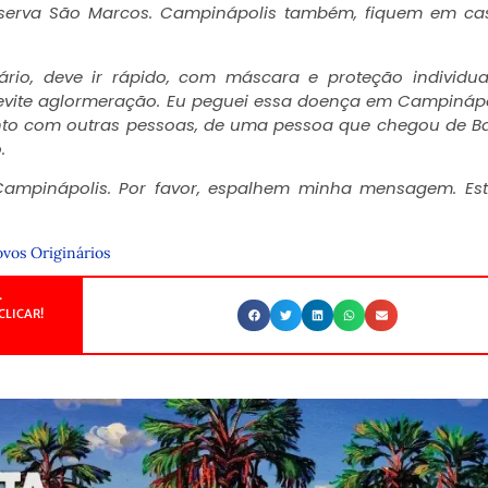
eserva São Marcos. Campinápolis também, fiquem em ca
ário, deve ir rápido, com máscara e proteção individua
e evite aglormeração. Eu peguei essa doença em Campinápo
unto com outras pessoas, de uma pessoa que chegou de B
.
mpinápolis. Por favor, espalhem minha mensagem. Es
ovos Originários
.
CLICAR!