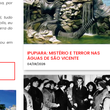
sa, por
l, tudo
lis, eu
arra do
tou em
IPUPIARA: MISTÉRIO E TERROR NAS
ÁGUAS DE SÃO VICENTE
04/08/2026