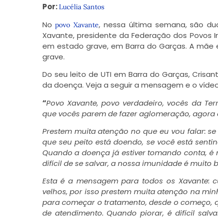
Por:
Lucélia Santos
No
, nessa última semana, são du
povo Xavante
Xavante, presidente da Federação dos Povos 
em estado grave, em Barra do Garças. A mãe
grave.
Do seu leito de UTI em Barra do Garças, Cris
da doença. Veja a seguir a mensagem e o vídeo
“
Pov
o Xavante, povo verdadeiro, vocês da Te
que vocês parem de fazer aglomeração, agora e
Prestem muita atenção no que eu vou falar: se 
que seu peito está doendo, se você está sentin
Quando a doença já estiver tomando conta, é m
difícil de se salvar, a nossa imunidade é muito
Esta é a mensagem para todos os Xavante: c
velhos, por isso prestem muita atenção na min
para começar o tratamento, desde o começo, q
de atendimento. Quando piorar, é difícil sa