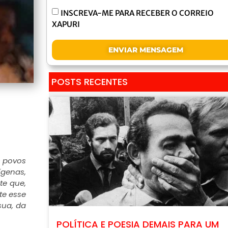
INSCREVA-ME PARA RECEBER O CORREIO
XAPURI
ENVIAR MENSAGEM
POSTS RECENTES
s povos
ígenas,
te que,
te esse
sua, da
POLÍTICA E POESIA DEMAIS PARA UM