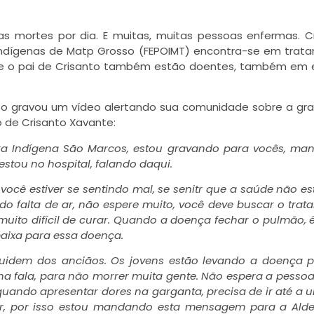
as mortes por dia. E muitas, muitas pessoas enfermas. C
Indígenas de Matp Grosso (FEPOIMT) encontra-se em trat
 e o pai de Crisanto também estão doentes, também em
anto gravou um vídeo alertando sua comunidade sobre a gr
 de Crisanto Xavante:
rra Indígena São Marcos, estou gravando para vocês, m
stou no hospital, falando daqui.
você estiver se sentindo mal, se senitr que a saúde não es
do falta de ar, não espere muito, você deve buscar o trat
uito difícil de curar. Quando a doença fechar o pulmão, 
 baixa para essa doença.
uidem dos anciãos. Os jovens estão levando a doença 
ha fala, para não morrer muita gente. Não espera a pessoa
uando apresentar dores na garganta, precisa de ir até a 
lvar, por isso estou mandando esta mensagem para a Ald