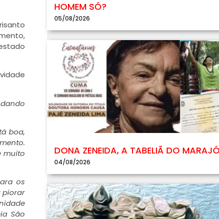
HOMEM SÓ?
05/08/2026
risanto
amento,
 estado
avidade
andando
tá boa,
amento.
DONA ZENEIDA, A TABELIÃ DO MARAJ
é muito
04/08/2026
para os
 piorar
unidade
eia São