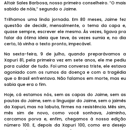
Altair Sales Barbosa, nosso primeiro conselheiro. “O mais
sabido de nóis,” segundo o Jaime.
Trilhamos uma linda jornada. Em 80 meses, Jaime fez
questão de decidir, mensalmente, o tema da capa e,
quase sempre, escrever ele mesmo. Às vezes, ligava pra
falar da ótima ideia que teve, às vezes sumia e, no dia
certo, lá vinha o texto pronto, impecável.
Na sexta-feira, 9 de julho, quando preparávamos a
Xapuri 81, pela primeira vez em sete anos, ele me pediu
para cuidar de tudo. Foi uma conversa triste, ele estava
agoniado com os rumos da doença e com a tragédia
que o Brasil enfrentava. Não falamos em morte, mas eu
sabia que era o fim.
Hoje, cá estamos nós, sem as capas do Jaime, sem as
pautas do Jaime, sem o linguajar do Jaime, sem o jaimês
da Xapuri, mas na labuta, firmes na resistência. Mês sim,
mês sim de novo, como você sonhava, Jaiminho,
carcamos porva e, enfim, chegamos à nossa edição
número 100. E, depois da Xapuri 100, como era desejo