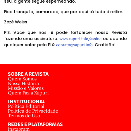
seu, a gente segue esperneando.
Fica tranquilo, camarada, que por aqui tá tudo direitim.
Zezé Weiss
P.S. Você que nos lê pode fortalecer nossa Revista
fazendo uma assinatura:
ou doando
www.xapuri.info/assine
qualquer valor pelo PIX:
. Gratidão!
contato@xapuri.info
SOBRE A REVISTA
Quem Somos
Nossa História
Missão e Valores
Quem Faz a Xapuri
INSTITUCIONAL
Política Editorial
Política de Privacidade
Termos de Uso
REDES E PLATAFORMAS
Instagram