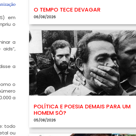
anização
O TEMPO TECE DEVAGAR
06/08/2026
MS) em
mpriu o
minar a
aids”,
disse a
 como o
 número
0.000 a
POLÍTICA E POESIA DEMAIS PARA UM
HOMEM SÓ?
05/08/2026
e: todo
etal ou