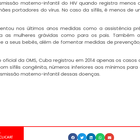
smissão materno-infantil do HIV quando registra menos 
ães portadores do vírus. No caso da sífilis, é menos de 
mentou nos últimos anos medidas como a assistência pr
ara as mulheres grávidas como para os pais. Também o
o e a seus bebês, além de fomentar medidas de prevençã
o oficial da OMS, Cuba registrou em 2014 apenas os casos 
m sífilis congênita, números inferiores aos mínimos para
ansmissão materno-infantil dessas doenças.
.
CLICAR!