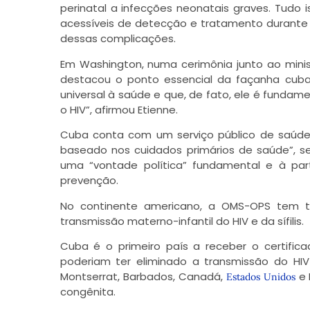
perinatal a infecções neonatais graves. Tudo 
acessíveis de detecção e tratamento durante a
dessas complicações.
Em Washington, numa cerimônia junto ao minis
destacou o ponto essencial da façanha cub
universal à saúde e que, de fato, ele é fundam
o HIV”, afirmou Etienne.
Cuba conta com um serviço público de saúde “g
baseado nos cuidados primários de saúde”, s
uma “vontade política” fundamental e à pa
prevenção.
No continente americano, a OMS-OPS tem tra
transmissão materno-infantil do HIV e da sífilis.
Cuba é o primeiro país a receber o certifica
poderiam ter eliminado a transmissão do HIV 
Montserrat, Barbados, Canadá,
e 
Estados Unidos
congênita.