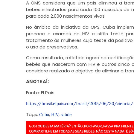
A OMS considera que um país eliminou a tran
bebês infectados para cada 100 nascidos de m
para cada 2.000 nascimentos vivos.
No âmbito da iniciativa da OPS, Cuba imple
precoce e exames de HIV e sífilis tanto p
tratamento às mulheres cujo teste dá positiv
o uso de preservativos.
Como resultado, refletido agora na certificaçã
bebês que nasceram com HIV e outros cinco co
considere realizado o objetivo de eliminar a tr
ANOTE AÍ:
Fonte: El País
https://brasil.elpais.com/brasil/2015/06/30/ciencia/
Tags:
,
,
Cuba
HIV
saúde
GOSTOU DESTA MATÉRIA? ENTÃO, POR FAVOR, PASSA PRA FRENTE
COMPARTILHE EM TODAS AS SUAS REDES. NÃO CUSTA NADA, É SÓ 