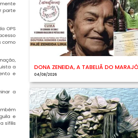
vamente
r parte
 da OPS
acesso
es como
inação,
DONA ZENEIDA, A TABELIÃ DO MARAJ
uista a
ento e
04/08/2026
minar a
 também
guila e
sífilis