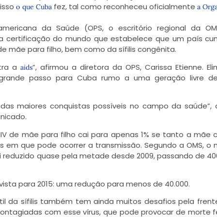
 isso
fez, tal como reconheceu oficialmente
o que Cuba
a Org
mericana da Saúde (OPS, o escritório regional da O
a certificação do mundo que estabelece que um país cu
de mãe para filho, bem como da sífilis congênita.
tra a
”, afirmou a diretora da OPS, Carissa Etienne. Eli
aids
m grande passo para Cuba rumo a uma geração livre de 
 das maiores conquistas possíveis no campo da saúde”, 
nicado.
HIV de mãe para filho cai para apenas 1% se tanto a mãe
ases em que pode ocorrer a transmissão. Segundo a OMS, o
i reduzido quase pela metade desde 2009, passando de 40
vista para 2015: uma redução para menos de 40.000.
il da sífilis também tem ainda muitos desafios pela frent
contagiadas com esse vírus, que pode provocar de morte f