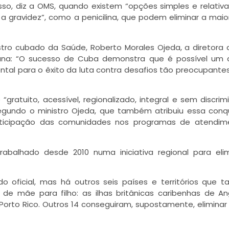
isso, diz a OMS, quando existem “opções simples e relati
 gravidez”, como a penicilina, que podem eliminar a maio
tro cubado da Saúde, Roberto Morales Ojeda, a diretora
ana: “O sucesso de Cuba demonstra que é possível um 
ental para o êxito da luta contra desafios tão preocupant
ratuito, acessível, regionalizado, integral e sem discrim
egundo o ministro Ojeda, que também atribuiu essa conq
rticipação das comunidades nos programas de atendim
balhado desde 2010 numa iniciativa regional para eli
do oficial, mas há outros seis países e territórios que
de mãe para filho: as ilhas britânicas caribenhas de An
Porto Rico. Outros 14 conseguiram, supostamente, eliminar a 