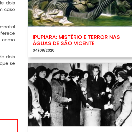
de dois
um caso
é-natal
ferece
IPUPIARA: MISTÉRIO E TERROR NAS
o, como
ÁGUAS DE SÃO VICENTE
04/08/2026
de dois
 que se