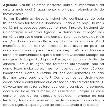
Agência Brasil:
Falamos bastante sobre a importância da
cultura, mais qual é, atualmente, a principal reivindicação do
movimento?
Selma Dealdina:
Nossa principal luta continua sendo pela
titulação dos territórios quilombolas. E não é de hoje. Há mais
de 1,7 mil processos parados no Incra [Instituto Nacional de
Colonização e Reforma Agrária]. A demora na titulação dos
territórios agrava o conflito no campo. Estamos falando de mais
de 6,5 mil quilombos no Brasil, espalhados por mais de 1,6 mil
municípios de 24 das 27 unidades federativas do país. Há
quilombos urbanos que sofrem com a expansão imobiliária em
torno das comunidades, que é o caso do Quilombo Sacopã, às
margens da Lagoa Rodrigo de Freitas, na zona sul do Rio de
Janeiro. Sem a titulação dos territórios quilombolas, não há
como fazer muita coisa, mesmo havendo políticas públicas
importantes. Como o Estado vai nos dar sementes se não
tivermos terra para plantar? Como vamos construir novas
casas para a comunidade que cresce se não há mais terras? E
aí, voltamos ao fazer cultural que, como eu disse no começo,
ocorre na base da teimosia, da resistência. Porque se você
corre o risco de ser expulso a qualquer momento do seu
território, todas as manifestações tradicionais associadas a
aquele lugar, a aquele grupo de pessoas, tende a se acabar.