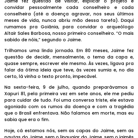
Jaime fez questão de visitar, explicar o projeto e
convidar pessoalmente cada conselheiro e cada
conselheira (até a doença agravar, nos seus últimos
meses de vida, nunca abriu mão dessa tarefa). Daqui
rumamos pra Goiânia, para convidar o arqueólogo
Altair Sales Barbosa, nosso primeiro conselheiro. “O mais
sabido de nóis,” segundo o Jaime.
Trilhamos uma linda jornada. Em 80 meses, Jaime fez
questão de decidir, mensalmente, o tema da capa e,
quase sempre, escrever ele mesmo. Às vezes, ligava pra
falar da ótima ideia que teve, às vezes sumia e, no dia
certo, lá vinha o texto pronto, impecável.
Na sexta-feira, 9 de julho, quando preparávamos a
Xapuri 81, pela primeira vez em sete anos, ele me pediu
para cuidar de tudo. Foi uma conversa triste, ele estava
agoniado com os rumos da doença e com a tragédia
que o Brasil enfrentava. Não falamos em morte, mas eu
sabia que era o fim.
Hoje, cá estamos nós, sem as capas do Jaime, sem as
pautas do Jaime, sem o linguajar do Jaime, sem o jaimês