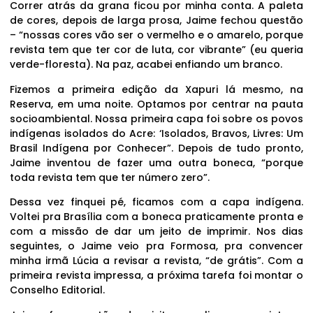
Correr atrás da grana ficou por minha conta. A paleta
de cores, depois de larga prosa, Jaime fechou questão
– “nossas cores vão ser o vermelho e o amarelo, porque
revista tem que ter cor de luta, cor vibrante” (eu queria
verde-floresta). Na paz, acabei enfiando um branco.
Fizemos a primeira edição da Xapuri lá mesmo, na
Reserva, em uma noite. Optamos por centrar na pauta
socioambiental. Nossa primeira capa foi sobre os povos
indígenas isolados do Acre: ‘Isolados, Bravos, Livres: Um
Brasil Indígena por Conhecer”. Depois de tudo pronto,
Jaime inventou de fazer uma outra boneca, “porque
toda revista tem que ter número zero”.
Dessa vez finquei pé, ficamos com a capa indígena.
Voltei pra Brasília com a boneca praticamente pronta e
com a missão de dar um jeito de imprimir. Nos dias
seguintes, o Jaime veio pra Formosa, pra convencer
minha irmã Lúcia a revisar a revista, “de grátis”. Com a
primeira revista impressa, a próxima tarefa foi montar o
Conselho Editorial.