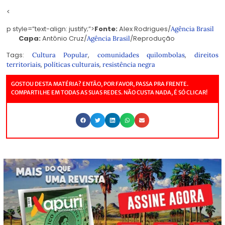
<
p style=”text-align: justify;”>
Fonte:
Alex Rodrigues/
Agência Brasil
Capa:
Antônio Cruz/
/Reprodução
Agência Brasil
Tags:
,
,
Cultura Popular
comunidades quilombolas
direitos
,
,
territoriais
políticas culturais
resistência negra
GOSTOU DESTA MATÉRIA? ENTÃO, POR FAVOR, PASSA PRA FRENTE.
COMPARTILHE EM TODAS AS SUAS REDES. NÃO CUSTA NADA, É SÓ CLICAR!