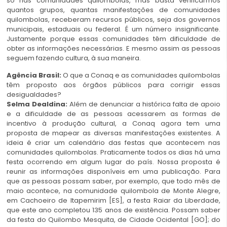
só nas comunidades quilombolas, mas basta verificarmos
quantos grupos, quantas manifestações de comunidades
quilombolas, receberam recursos públicos, seja dos governos
municipais, estaduais ou federal. É um número insignificante.
Justamente porque essas comunidades têm dificuldade de
obter as informações necessárias. E mesmo assim as pessoas
seguem fazendo cultura, à sua maneira.
Agência Brasil:
O que a Conaq e as comunidades quilombolas
têm proposto aos órgãos públicos para corrigir essas
desigualdades?
Selma Dealdina:
Além de denunciar a histórica falta de apoio
e a dificuldade de as pessoas acessarem as formas de
incentivo à produção cultural, a Conaq agora tem uma
proposta de mapear as diversas manifestações existentes. A
ideia é criar um calendário das festas que acontecem nas
comunidades quilombolas. Praticamente todos os dias há uma
festa ocorrendo em algum lugar do país. Nossa proposta é
reunir as informações disponíveis em uma publicação. Para
que as pessoas possam saber, por exemplo, que todo mês de
maio acontece, na comunidade quilombola de Monte Alegre,
em Cachoeiro de Itapemirim [ES], a festa Raiar da Liberdade,
que este ano completou 135 anos de existência. Possam saber
da festa do Quilombo Mesquita, de Cidade Ocidental [GO]; do