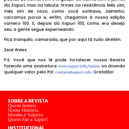
da Xapuri, mas na labuta, firmes na resistência. Mês sim,
mês sim de novo, como você sonhava, Jaiminho,
carcamos porva e, enfim, chegamos à nossa edição
número 100. E, depois da Xapuri 100, como era desejo
seu, a gente segue esperneando.
Fica tranquilo, camarada, que por aqui tá tudo direitim.
Zezé Weiss
P.S. Você que nos lê pode fortalecer nossa Revista
fazendo uma assinatura:
ou doando
www.xapuri.info/assine
qualquer valor pelo PIX:
. Gratidão!
contato@xapuri.info
SOBRE A REVISTA
Quem Somos
Nossa História
Missão e Valores
Quem Faz a Xapuri
INSTITUCIONAL