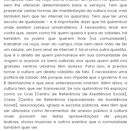
sem lhe oferecer determinados bens e serviços. Tem que
preservar certas formas de manifestação da cultura local, mas
também tem que ter internet no quilombo. Tem que ter uma
escola de qualidade – e é importante dizer que há quilombos
onde existem campus universitários. É necessário levar em
conta que, assim como há quem queira ir para as cidades, há
também os jovens que querem ficar [na comunidade],
trabalhar na roça, viver do campo, mas sem abrir mão de ter
um celular, um bom sinal de internet. E há aí uma outra questão,
que é o direito de quem permanece em sua comunidade de
origem a acessar os bens culturais aos quais quem está nos
grandes centros urbanos têm acesso. Para isso, é preciso
tornar a cultura um direito cidadão de fato. É necessário uma
política de Estado. Até porque, isso impede que o governo A ou
B desmanche o que seus antecessores criaram. Além disso, a
cultura tem que ser transversal. Se nos quilombos há espaços
como os Cras [Centro de Referência de Assistência Social],
Creas [Centro de Referência Especializado de Assistência
Social], associações, igrejas e escolas públicas, eles têm que
ser utilizados como ferramentas de acesso público à cultura
onde possam ser feitas apresentações de peças
teatrais, shows musicais e outros eventos que a comunidade
também quer ver.