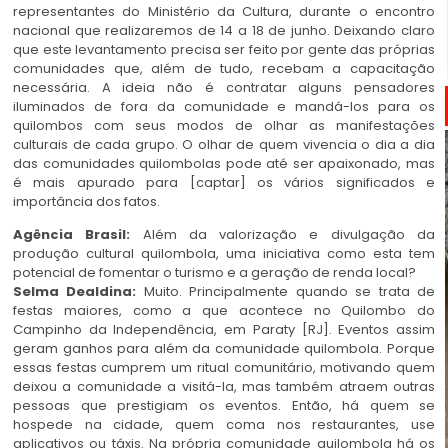
representantes do Ministério da Cultura, durante o encontro
nacional que realizaremos de 14 a 18 de junho. Deixando claro
que este levantamento precisa ser feito por gente das próprias
comunidades que, além de tudo, recebam a capacitação
necessária. A ideia não é contratar alguns pensadores
iluminados de fora da comunidade e mandá-los para os
quilombos com seus modos de olhar as manifestações
culturais de cada grupo. O olhar de quem vivencia o dia a dia
das comunidades quilombolas pode até ser apaixonado, mas
é mais apurado para [captar] os vários significados e
importância dos fatos.
Agência Brasil:
Além da valorização e divulgação da
produção cultural quilombola, uma iniciativa como esta tem
potencial de fomentar o turismo e a geração de renda local?
Selma Dealdina:
Muito. Principalmente quando se trata de
festas maiores, como a que acontece no Quilombo do
Campinho da Independência, em Paraty [RJ]. Eventos assim
geram ganhos para além da comunidade quilombola. Porque
essas festas cumprem um ritual comunitário, motivando quem
deixou a comunidade a visitá-la, mas também atraem outras
pessoas que prestigiam os eventos. Então, há quem se
hospede na cidade, quem coma nos restaurantes, use
aplicativos ou táxis. Na própria comunidade quilombola há os