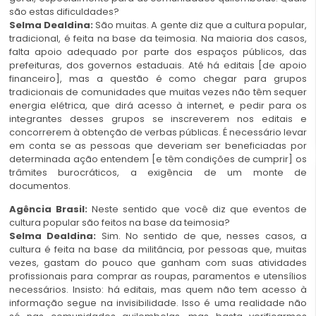
são estas dificuldades?
Selma Dealdina:
São muitas. A gente diz que a cultura popular,
tradicional, é feita na base da teimosia. Na maioria dos casos,
falta apoio adequado por parte dos espaços públicos, das
prefeituras, dos governos estaduais. Até há editais [de apoio
financeiro], mas a questão é como chegar para grupos
tradicionais de comunidades que muitas vezes não têm sequer
energia elétrica, que dirá acesso à internet, e pedir para os
integrantes desses grupos se inscreverem nos editais e
concorrerem à obtenção de verbas públicas. É necessário levar
em conta se as pessoas que deveriam ser beneficiadas por
determinada ação entendem [e têm condições de cumprir] os
trâmites burocráticos, a exigência de um monte de
documentos.
Agência Brasil:
Neste sentido que você diz que eventos de
cultura popular são feitos na base da teimosia?
Selma Dealdina:
Sim. No sentido de que, nesses casos, a
cultura é feita na base da militância, por pessoas que, muitas
vezes, gastam do pouco que ganham com suas atividades
profissionais para comprar as roupas, paramentos e utensílios
necessários. Insisto: há editais, mas quem não tem acesso à
informação segue na invisibilidade. Isso é uma realidade não