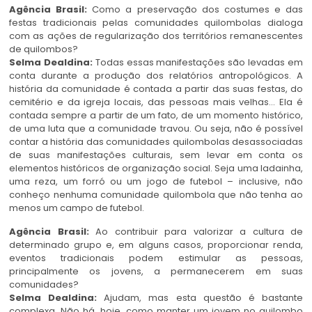
Agência Brasil:
Como a preservação dos costumes e das
festas tradicionais pelas comunidades quilombolas dialoga
com as ações de regularização dos territórios remanescentes
de quilombos?
Selma Dealdina:
Todas essas manifestações são levadas em
conta durante a produção dos relatórios antropológicos. A
história da comunidade é contada a partir das suas festas, do
cemitério e da igreja locais, das pessoas mais velhas… Ela é
contada sempre a partir de um fato, de um momento histórico,
de uma luta que a comunidade travou. Ou seja, não é possível
contar a história das comunidades quilombolas desassociadas
de suas manifestações culturais, sem levar em conta os
elementos históricos de organização social. Seja uma ladainha,
uma reza, um forró ou um jogo de futebol – inclusive, não
conheço nenhuma comunidade quilombola que não tenha ao
menos um campo de futebol.
Agência Brasil:
Ao contribuir para valorizar a cultura de
determinado grupo e, em alguns casos, proporcionar renda,
eventos tradicionais podem estimular as pessoas,
principalmente os jovens, a permanecerem em suas
comunidades?
Selma Dealdina:
Ajudam, mas esta questão é bastante
complexa. Não há, hoje, como manter um jovem no quilombo