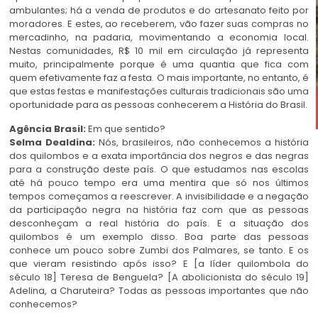
ambulantes; há a venda de produtos e do artesanato feito por
moradores. E estes, ao receberem, vão fazer suas compras no
mercadinho, na padaria, movimentando a economia local.
Nestas comunidades, R$ 10 mil em circulação já representa
muito, principalmente porque é uma quantia que fica com
quem efetivamente faz a festa. O mais importante, no entanto, é
que estas festas e manifestações culturais tradicionais são uma
oportunidade para as pessoas conhecerem a História do Brasil.
Agência Brasil:
Em que sentido?
Selma Dealdina:
Nós, brasileiros, não conhecemos a história
dos quilombos e a exata importância dos negros e das negras
para a construção deste país. O que estudamos nas escolas
até há pouco tempo era uma mentira que só nos últimos
tempos começamos a reescrever. A invisibilidade e a negação
da participação negra na história faz com que as pessoas
desconheçam a real história do país. E a situação dos
quilombos é um exemplo disso. Boa parte das pessoas
conhece um pouco sobre Zumbi dos Palmares, se tanto. E os
que vieram resistindo após isso? E [a líder quilombola do
século 18] Teresa de Benguela? [A abolicionista do século 19]
Adelina, a Charuteira? Todas as pessoas importantes que não
conhecemos?