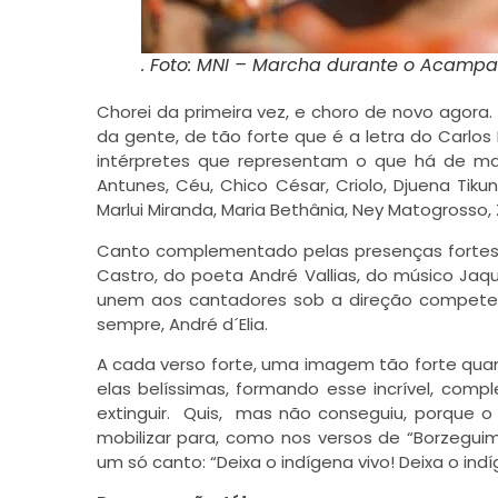
. Foto: MNI – Marcha durante o Acampa
Chorei da primeira vez, e choro de novo agora.
da gente, de tão forte que é a letra do Carl
intérpretes que representam o que há de mais
Antunes, Céu, Chico César, Criolo, Djuena Tikuna
Marlui Miranda, Maria Bethânia, Ney Matogrosso,
Canto complementado pelas presenças fortes d
Castro, do poeta André Vallias, do músico Ja
unem aos cantadores sob a direção compete
sempre, André d´Elia.
A cada verso forte, uma imagem tão forte quan
elas belíssimas, formando esse incrível, com
extinguir. Quis, mas não conseguiu, porque o
mobilizar para, como nos versos de “Borzegu
um só canto: “Deixa o indígena vivo! Deixa o indí