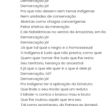
Demarcação já!
Demarcação já!
Pra que não deixem nem terras indígenas
Nem unidades de conservação
Abertas como chagas cancerígenas
Pelos efeitos da mineração
E de hidrelétricas no ventre da Amazônia, em Ro
Demarcação já!
Demarcação já!
Já que tal qual o negro e o homossexual
O indígena é tudo que não presta, como quer
Quem quer tomar-­lhe tudo que lhe resta
Seu território, herança do ancestral
E já que o que ele quer é o que é dele já
Demarcação, tá?
Demarcação já!
Pro indígena ter a aplicação do Estatuto
Que linde o seu rincão qual um reduto
E blinde-­o contra o branco mau e bruto
Que lhe roubou aquilo que era seu
Tal como aconteceu, do Pampa ao Amapá