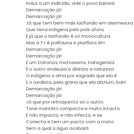
Induz a um indicídio, vide o povo kaiowá
Demarcação já!
Demarcação já!
Já que tem bem mais latifúndio em desmesura
Que terra indígena pelo país afora;
E já que o latifúndio é só monocultura
Mas a T.I. é polifauna e pluriflora Ah!
Demarcação já!
Demarcação já!
E um tratoriza, motosserra, transgeniza
E o outro endeusa e diviniza a natureza
O indígena a ama por sagrada que ela é
E o ruralista, pela grana que ela dá;Hum, bah!
Demarcação já!
Demarcação já!
Já que por retrospecto só o autóc
Tone mantém compacta e muito intacta
E não impacta, e não infecta, e se
Conecta e tem um pacto com a mata
Sem a qual a água acabará