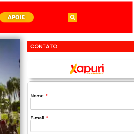
APOIE
CONTATO
Nome
E-mail