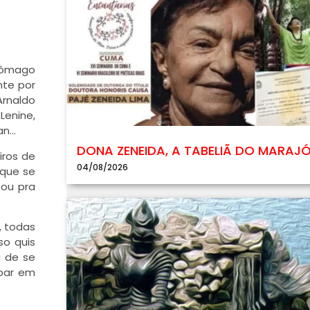
tômago
nte por
Arnaldo
Lenine,
an…
DONA ZENEIDA, A TABELIÃ DO MARAJ
iros de
04/08/2026
 que se
ou pra
, todas
so quis
á de se
toar em