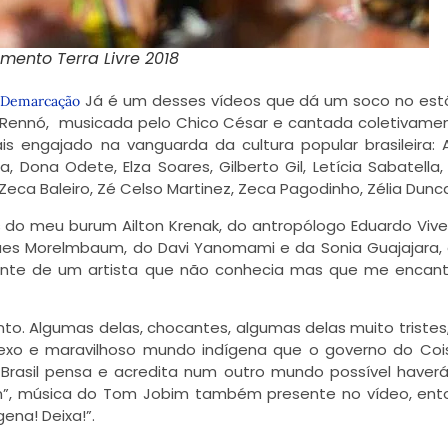
mento Terra Livre 2018
Já é um desses vídeos que dá um soco no es
Demarcação
os Rennó, musicada pelo Chico César e cantada coletivame
 engajado na vanguarda da cultura popular brasileira: 
, Dona Odete, Elza Soares, Gilberto Gil, Letícia Sabatella, 
 Zeca Baleiro, Zé Celso Martinez, Zeca Pagodinho, Zélia Dunc
o meu burum Ailton Krenak, do antropólogo Eduardo Vive
ques Morelmbaum, do Davi Yanomami e da Sonia Guajajara,
nte de um artista que não conhecia mas que me encant
to. Algumas delas, chocantes, algumas delas muito tristes
plexo e maravilhoso mundo indígena que o governo do Coi
 Brasil pensa e acredita num outro mundo possível haver
im”, música do Tom Jobim também presente no vídeo, en
gena! Deixa!”.