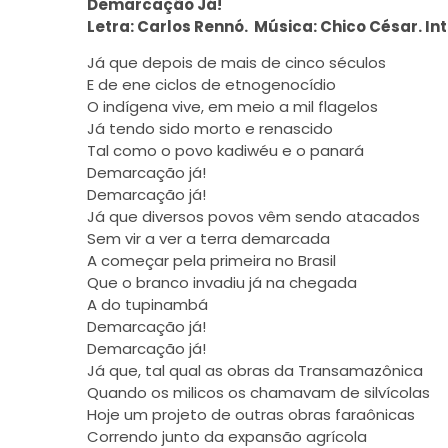
Demarcação Já!
Letra: Carlos Rennó. Música: Chico César. In
Já que depois de mais de cinco séculos
E de ene ciclos de etnogenocídio
O indígena vive, em meio a mil flagelos
Já tendo sido morto e renascido
Tal como o povo kadiwéu e o panará
Demarcação já!
Demarcação já!
Já que diversos povos vêm sendo atacados
Sem vir a ver a terra demarcada
A começar pela primeira no Brasil
Que o branco invadiu já na chegada
A do tupinambá
Demarcação já!
Demarcação já!
Já que, tal qual as obras da Transamazônica
Quando os milicos os chamavam de silvícolas
Hoje um projeto de outras obras faraônicas
Correndo junto da expansão agrícola