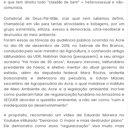
e que tem direito todo “cidadão de bem” = heterossexual e não-
comunista.
Coitado(a) de Deus-Pai-Mãe, o(a) qual nem sabemos definir,
chamado(a) em vão para tantas atrocidades e bobagens, por um
grupo extremista, elitista, avesso à democracia, ultra-neoliberal e
destruidor do meio ambiente.
Foram essas as tônicas da audiência pública ocorrida no Acre
no dia 06 de dezembro de 2019, no Sebrae de Rio Branco,
conduzida pelo vice-ministro da Agricultura, o conhecido antigo
latifundiário da UDR, Nabhan Garcia (pesquisem), e seu amigo
acreano “há mais de 30 anos”, Assuero Veronez, latifundiário
presidente da Faeac e efetivo mentor do atual governo do
estado, além da deputada federal Mara Rocha, ardente
bolsonarista e defensora da pecuária, e Edvan Maciel,
secretário de Agropecuária do Acre, o qual maldisse o Instituto
de Meio Ambiente do Acre e a legislação ambiental. Incrível
como puderam falar de regularização fundiária na Amazônia e
SEQUER abordar a questão ambiental, a não ser como “ruim e
inadequada ao desenvolvimento”.
A propósito, recomendo um vídeo de Eduardo Moreira no
Youtube intitulado “Denúncia: O maior e mais destruidor plano”.
Ele demonstra como essa “regularização” visa muito mais