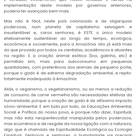
implementação deste modelo por governos anteriores,
poderia ter avançado bem mais.
Mas não é fácil, neste país colonizado e de oligarquias
poderosas, num planeta de capitalismo selvagem e
insustentável e, caros senhores, é ESTE o único modelo
efetivamente sustentável ao longo do tempo, ecológica,
econômica e socialmente, para a Amazônia. Isto já está mais
do que provado por todos os cientistas, acadêmicos e atuantes
na região. E a criação animal exótica (boi, galinha, etc) é
permitida sim, mais para autoconsumo em pequenas
quantidades, com preferência aos animais de pequeno porte,
porque o gado é de extrema degradação ambiental, e repito:
totalmente inadequado à Amazônia.
Aliás, o veganismo, o vegetarianismo, ou ao menos a redução
de consumo de carne vermelha são necessidades efetivas da
humanidade, porque a criação de gado é de altíssimo impacto
sócio-ambiental. E em tudo por tudo, as Educações Ambiental,
Social e Política do nosso povo, e porque não dizer, Espiritual,
mas não esta neopentecostal manipulada pelos poderosos,
mas ecumênica e de resgate da nossa ligação com a natureza,
algo que é chamado de Espiritualidade Ecológica ou Ecologia
Espiritual. Senhoras e senhores, a humanidade vai precisar