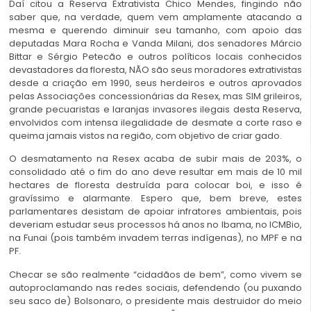
Daí citou a Reserva Extrativista Chico Mendes, fingindo não
saber que, na verdade, quem vem amplamente atacando a
mesma e querendo diminuir seu tamanho, com apoio das
deputadas Mara Rocha e Vanda Milani, dos senadores Márcio
Bittar e Sérgio Petecão e outros políticos locais conhecidos
devastadores da floresta, NÃO são seus moradores extrativistas
desde a criação em 1990, seus herdeiros e outros aprovados
pelas Associações concessionárias da Resex, mas SIM grileiros,
grande pecuaristas e laranjas invasores ilegais desta Reserva,
envolvidos com intensa ilegalidade de desmate a corte raso e
queima jamais vistos na região, com objetivo de criar gado.
O desmatamento na Resex acaba de subir mais de 203%, o
consolidado até o fim do ano deve resultar em mais de 10 mil
hectares de floresta destruída para colocar boi, e isso é
gravíssimo e alarmante. Espero que, bem breve, estes
parlamentares desistam de apoiar infratores ambientais, pois
deveriam estudar seus processos há anos no Ibama, no ICMBio,
na Funai (pois também invadem terras indígenas), no MPF e na
PF.
Checar se são realmente “cidadãos de bem”, como vivem se
autoproclamando nas redes sociais, defendendo (ou puxando
seu saco de) Bolsonaro, o presidente mais destruidor do meio