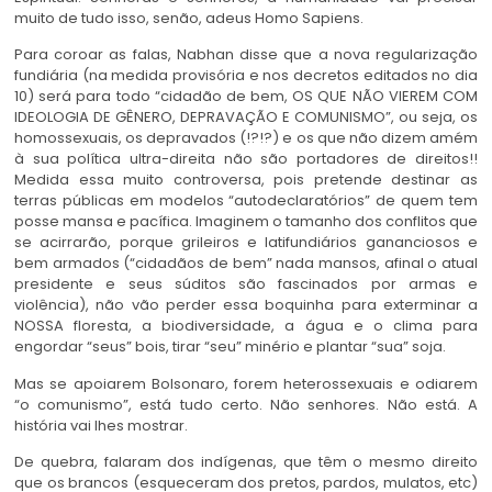
muito de tudo isso, senão, adeus Homo Sapiens.
Para coroar as falas, Nabhan disse que a nova regularização
fundiária (na medida provisória e nos decretos editados no dia
10) será para todo “cidadão de bem, OS QUE NÃO VIEREM COM
IDEOLOGIA DE GÊNERO, DEPRAVAÇÃO E COMUNISMO”, ou seja, os
homossexuais, os depravados (!?!?) e os que não dizem amém
à sua política ultra-direita não são portadores de direitos!!
Medida essa muito controversa, pois pretende destinar as
terras públicas em modelos “autodeclaratórios” de quem tem
posse mansa e pacífica. Imaginem o tamanho dos conflitos que
se acirrarão, porque grileiros e latifundiários gananciosos e
bem armados (“cidadãos de bem” nada mansos, afinal o atual
presidente e seus súditos são fascinados por armas e
violência), não vão perder essa boquinha para exterminar a
NOSSA floresta, a biodiversidade, a água e o clima para
engordar “seus” bois, tirar “seu” minério e plantar “sua” soja.
Mas se apoiarem Bolsonaro, forem heterossexuais e odiarem
“o comunismo”, está tudo certo. Não senhores. Não está. A
história vai lhes mostrar.
De quebra, falaram dos indígenas, que têm o mesmo direito
que os brancos (esqueceram dos pretos, pardos, mulatos, etc)