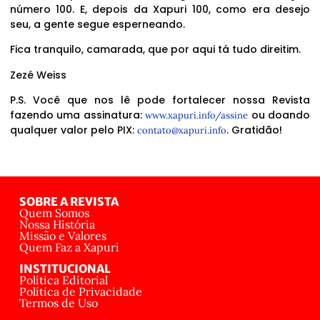
número 100. E, depois da Xapuri 100, como era desejo
seu, a gente segue esperneando.
Fica tranquilo, camarada, que por aqui tá tudo direitim.
Zezé Weiss
P.S. Você que nos lê pode fortalecer nossa Revista
fazendo uma assinatura:
ou doando
www.xapuri.info/assine
qualquer valor pelo PIX:
. Gratidão!
contato@xapuri.info
SOBRE A REVISTA
Quem Somos
Nossa História
Missão e Valores
Quem Faz a Xapuri
INSTITUCIONAL
Política Editorial
Política de Privacidade
Termos de Uso