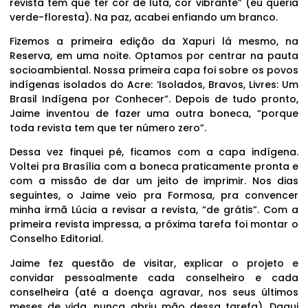
revista tem que ter cor de luta, cor vibrante” (eu queria
verde-floresta). Na paz, acabei enfiando um branco.
Fizemos a primeira edição da Xapuri lá mesmo, na
Reserva, em uma noite. Optamos por centrar na pauta
socioambiental. Nossa primeira capa foi sobre os povos
indígenas isolados do Acre: ‘Isolados, Bravos, Livres: Um
Brasil Indígena por Conhecer”. Depois de tudo pronto,
Jaime inventou de fazer uma outra boneca, “porque
toda revista tem que ter número zero”.
Dessa vez finquei pé, ficamos com a capa indígena.
Voltei pra Brasília com a boneca praticamente pronta e
com a missão de dar um jeito de imprimir. Nos dias
seguintes, o Jaime veio pra Formosa, pra convencer
minha irmã Lúcia a revisar a revista, “de grátis”. Com a
primeira revista impressa, a próxima tarefa foi montar o
Conselho Editorial.
Jaime fez questão de visitar, explicar o projeto e
convidar pessoalmente cada conselheiro e cada
conselheira (até a doença agravar, nos seus últimos
meses de vida, nunca abriu mão dessa tarefa). Daqui