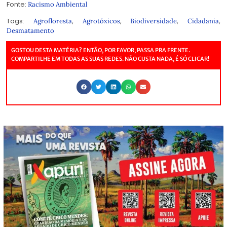
Fonte:
Racismo Ambiental
Tags:
,
,
,
,
Agrofloresta
Agrotóxicos
Biodiversidade
Cidadania
Desmatamento
GOSTOU DESTA MATÉRIA? ENTÃO, POR FAVOR, PASSA PRA FRENTE.
COMPARTILHE EM TODAS AS SUAS REDES. NÃO CUSTA NADA, É SÓ CLICAR!