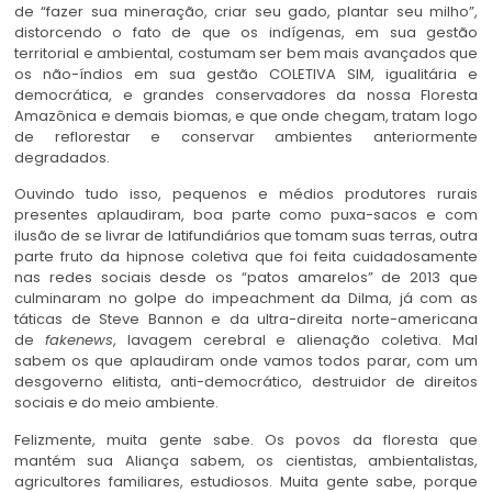
de “fazer sua mineração, criar seu gado, plantar seu milho”,
distorcendo o fato de que os indígenas, em sua gestão
territorial e ambiental, costumam ser bem mais avançados que
os não-índios em sua gestão COLETIVA SIM, igualitária e
democrática, e grandes conservadores da nossa Floresta
Amazônica e demais biomas, e que onde chegam, tratam logo
de reflorestar e conservar ambientes anteriormente
degradados.
Ouvindo tudo isso, pequenos e médios produtores rurais
presentes aplaudiram, boa parte como puxa-sacos e com
ilusão de se livrar de latifundiários que tomam suas terras, outra
parte fruto da hipnose coletiva que foi feita cuidadosamente
nas redes sociais desde os “patos amarelos” de 2013 que
culminaram no golpe do impeachment da Dilma, já com as
táticas de Steve Bannon e da ultra-direita norte-americana
de
fakenews
, lavagem cerebral e alienação coletiva. Mal
sabem os que aplaudiram onde vamos todos parar, com um
desgoverno elitista, anti-democrático, destruidor de direitos
sociais e do meio ambiente.
Felizmente, muita gente sabe. Os povos da floresta que
mantém sua Aliança sabem, os cientistas, ambientalistas,
agricultores familiares, estudiosos. Muita gente sabe, porque