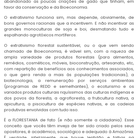
abandonado as poucas criações de gado que tinham, em
favor da conservação e da Bioeconomia.
O extrativismo funciona sim, mas depende, obviamente, de
bons governos racionais que a incentivem. E não incentivar as
grandes monoculturas de soja e boi, desmatando tudo e
espalhando agrotóxicos mortíferos.
O extrativismo florestal sustentável, ou o que vem sendo
chamado de Bioeconomia, é viável sim, com a riqueza de
ampla variedade de produtos florestais (para alimentos,
remédios, cosméticos, móveis, bioconstrução, artesanato, etc,
com repartição de benefícios aos conhecimentos associados,
o que gera renda a mais às populações tradicionais), a
biotecnologia, a remuneração por serviços ambientais
(programas de REDD e semelhantes), o ecoturismo e os
variados produtos culturais riquíssimos das culturas indígenas e
dos povos da floresta, a agrofloresta, a fruticultura nativa, a
apicultura, a piscicultura de espécies nativas, e as cadeias
produtivas envolvidas com tudo isso.
É a FLORESTANIA de fato (e não somente a cidadania). Esse
conceito que vocês têm inveja de ter sido criado pelos seus
opositores, é acadêmico, sociológico e adequado à Amazônia.
É verdade, infelizmente, que houve lentidão e falhas na