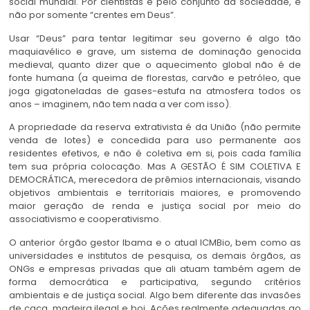
social mundial. Por cientistas e pelo conjunto da sociedade, e
não por somente “crentes em Deus”.
Usar “Deus” para tentar legitimar seu governo é algo tão
maquiavélico e grave, um sistema de dominação genocida
medieval, quanto dizer que o aquecimento global não é de
fonte humana (a queima de florestas, carvão e petróleo, que
joga gigatoneladas de gases-estufa na atmosfera todos os
anos – imaginem, não tem nada a ver com isso).
A propriedade da reserva extrativista é da União (não permite
venda de lotes) e concedida para uso permanente aos
residentes efetivos, e não é coletiva em si, pois cada família
tem sua própria colocação. Mas A GESTÃO É SIM COLETIVA E
DEMOCRÁTICA, merecedora de prêmios internacionais, visando
objetivos ambientais e territoriais maiores, e promovendo
maior geração de renda e justiça social por meio do
associativismo e cooperativismo.
O anterior órgão gestor Ibama e o atual ICMBio, bem como as
universidades e institutos de pesquisa, os demais órgãos, as
ONGs e empresas privadas que ali atuam também agem de
forma democrática e participativa, segundo critérios
ambientais e de justiça social. Algo bem diferente das invasões
de caça, madeira ilegal e boi. Ações realmente adequadas ao