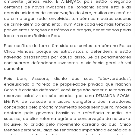
ambiente jamais visto. E ATENÇÃO, pois estão chegando
centenas de novos invasores de Rondônia sobre esta e as
demais unidades de conservação do Acre, muitos em caráter
de crime organizado, envolvidos também com outras cadeias
de crime além do ambiental, num Acre cada vez mais tomado
por violentas facções de tráficos de drogas, beneficiados pelas
fronteiras com Bolívia e Peru.
E os conflitos de terra têm sido crescentes também na Resex
Chico Mendes, porque os extrativistas a defendem, e estão
havendo assassinatos por causa disso. Se os parlamentares
continuarem defendendo invasores, a violência geral só vai
aumentar.
Pois bem, Assuero, diante das suas “pós-verdades”,
endeusando o “direito de propriedade privada que Nabhan
Garcia é ardente defensor”, você finge não saber que todas as
reservas extrativistas são criadas por uma DEMANDA SOCIAL
EFETIVA, de vontade e iniciativa obrigatória dos moradores,
concebidas pelo próprio movimento social seringueiro, modelo
adotado pelo governo brasileiro e referência mundial de
sucesso, ao aliar reforma agrária e conservação da natureza.
Inclusive, foi criada pelo movimento acreano ao qual Chico
Mendes pertenceu, algo de renomada importância ecológica e