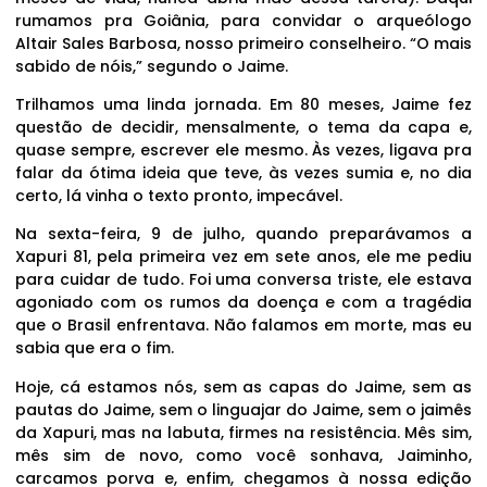
rumamos pra Goiânia, para convidar o arqueólogo
Altair Sales Barbosa, nosso primeiro conselheiro. “O mais
sabido de nóis,” segundo o Jaime.
Trilhamos uma linda jornada. Em 80 meses, Jaime fez
questão de decidir, mensalmente, o tema da capa e,
quase sempre, escrever ele mesmo. Às vezes, ligava pra
falar da ótima ideia que teve, às vezes sumia e, no dia
certo, lá vinha o texto pronto, impecável.
Na sexta-feira, 9 de julho, quando preparávamos a
Xapuri 81, pela primeira vez em sete anos, ele me pediu
para cuidar de tudo. Foi uma conversa triste, ele estava
agoniado com os rumos da doença e com a tragédia
que o Brasil enfrentava. Não falamos em morte, mas eu
sabia que era o fim.
Hoje, cá estamos nós, sem as capas do Jaime, sem as
pautas do Jaime, sem o linguajar do Jaime, sem o jaimês
da Xapuri, mas na labuta, firmes na resistência. Mês sim,
mês sim de novo, como você sonhava, Jaiminho,
carcamos porva e, enfim, chegamos à nossa edição