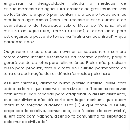
engrossar a desigualdade, aliada a medidas de
enfraquecimento da agricultura familiar e de grossos incentivos
ao latifúndio, e o que é pior, contamina a tudo e todos com os
mortíferos agrotóxicos (com seu recente intenso aumento de
quantidade e de toxicidade sob a Musa do Veneno, atual
ministra da Agricultura, Tereza Cristina), e ainda abre para
estrangeiros a posse de terras na “pátria amada Brasil” – que
paradoxo, não?
Os governos e os próprios movimentos sociais rurais sempre
foram contra intitular assentados da reforma agrária, porque
gerará venda de lotes para latifundiários. E eles não precisam
disso para produzir, têm o direito de usufruto permanente da
terra e a declaração de residência fornecida pelo Incra.
Assuero Veronez, animado numa plateia ruralista, disse com
todas as letras que reservas extrativistas, e “todas as reservas
ambientais”, são “criadas para atrapalhar o desenvolvimento,
que extrativismo não dá certo em lugar nenhum, que quem
mora lá foi forçado a aceitar isso” (!!) e que “onde já se viu,
propriedade coletiva, comunitária, isso é coisa de comunista”,
e, em coro com Nabhan, dizendo “o comunismo foi sepultado
pelo mundo civilizado”.