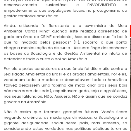
desenvolvimento sustentável e ENVOLVIMENTO e
empoderamento das populações locais, no protagonismo da
gestão territorial amazônica.
Ainda, criticando “a florestania e o ex-ministro do Meio
Ambiente Carlos Minc” quando este realizou apreensão de
gado em área de CRIME ambiental, Assuero disse que “o boi é
que foi invadido pelas pessoas” (!!), socorro, a que ponto
chega a manipulação do discurso… Assuero finge desconhecer
as bases da Sociologia e da Gestão Ambiental, no intuito de
defender a todo o custo o boi na Amazônia.
Por ele e pelos condutores da audiência foi dito muito contra a
Legislação Ambiental do Brasil e os órgãos ambientais. Por eles,
venderiam toda a madeira e desmatavam toda a Amazônia
(talvez deixassem uma faixinha de mata ciliar pros seus bois
não morrerem de sede), espalhavam gado, soja e agrotóxicos,
nos seus latifúndios. Não, Assuero. Não é assim que se conduz
governo na Amazônia.
Não é assim que teremos gerações futuras. Vocês ficam
negando a ciência, as mudanças climáticas, a Sociologia e a
gigante desigualdade social deste país, mas lamento, só
considerando estas verdades nas políticas públicas teremos