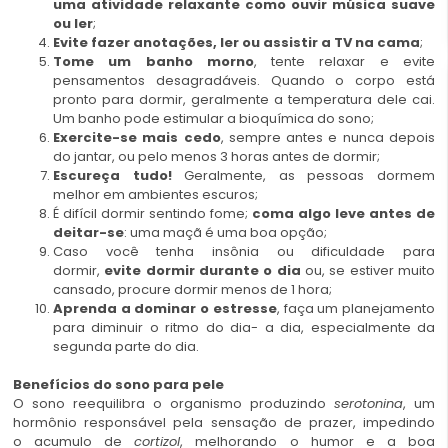
uma atividade relaxante como ouvir música suave
ou ler
;
Evite fazer anotações, ler ou assistir a TV na cama
;
Tome um banho morno
, tente relaxar e evite
pensamentos desagradáveis. Quando o corpo está
pronto para dormir, geralmente a temperatura dele cai.
Um banho pode estimular a bioquímica do sono;
Exercite-se mais cedo
, sempre antes e nunca depois
do jantar, ou pelo menos 3 horas antes de dormir;
Escureça tudo!
Geralmente, as pessoas dormem
melhor em ambientes escuros;
É difícil dormir sentindo fome;
coma algo leve antes de
deitar-se
: uma maçã é uma boa opção;
Caso você tenha insônia ou dificuldade para
dormir,
evite dormir durante o dia
ou, se estiver muito
cansado, procure dormir menos de 1 hora;
Aprenda a dominar o estresse
, faça um planejamento
para diminuir o ritmo do dia- a dia, especialmente da
segunda parte do dia.
Benefícios do sono para pele
O sono reequilibra o organismo produzindo
serotonina
, um
hormônio responsável pela sensação de prazer, impedindo
o acumulo de
cortizol
, melhorando o humor e a boa