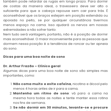
também pode retardar as rugas em longo prazo. Para dormir
de costas da maneira ideal, o travesseiro deve ser alto o
suficiente para que a cabeça repouse sem cair para trás. É
aconselhável que os braços estejam em posição estendida ou
apoiada no peito, se por qualquer circunstância tivermos
menos espaço na cama. Isso ajudará os nervos em nossas
extremidades a não sofrer tanto.
Nem tudo será vantagem, portanto, não é a posição de dormir
mais aconselhável. O maior inconveniente para as pessoas que
dormem nessa posição é a tendência de roncar ou ter apneia
do sono.
Dicas para uma boa noite de sono
Dr. Arthur Frazão – Clínico geral
Algumas dicas para uma boa noite de sono são simples mas
importantes, como:
Não coma muito e evite cafeína
, nicotina e álcool pelo
menos 4 horas antes de ir para a cama;
Mantenha um ritmo de sono
: vá para a cama na
mesma hora todas as noites e tente manter essa rotina
nos fins de semana;
Se não dormir em 30 minutos, levante-se e procure