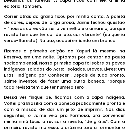
Dividimos as tarefas. A capa ficou com ele, a linha
editorial também.
Correr atrás da grana ficou por minha conta. A paleta
de cores, depois de larga prosa, Jaime fechou questão
– “nossas cores vão ser o vermelho e o amarelo, porque
revista tem que ter cor de luta, cor vibrante” (eu queria
verde-floresta). Na paz, acabei enfiando um branco.
Fizemos a primeira edição da Xapuri lá mesmo, na
Reserva, em uma noite. Optamos por centrar na pauta
socioambiental. Nossa primeira capa foi sobre os povos
indígenas isolados do Acre: ‘Isolados, Bravos, Livres: Um
Brasil Indígena por Conhecer”. Depois de tudo pronto,
Jaime inventou de fazer uma outra boneca, “porque
toda revista tem que ter número zero”.
Dessa vez finquei pé, ficamos com a capa indígena.
Voltei pra Brasília com a boneca praticamente pronta e
com a missão de dar um jeito de imprimir. Nos dias
seguintes, o Jaime veio pra Formosa, pra convencer
minha irmã Lúcia a revisar a revista, “de grátis”. Com a
primeira revista impressa, a próxima tarefa foi montar o