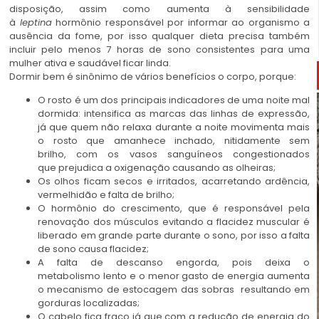
disposição, assim como aumenta à sensibilidade
à
leptina
hormônio responsável por informar ao organismo a
ausência da fome, por isso qualquer dieta precisa também
incluir pelo menos 7 horas de sono consistentes para uma
mulher ativa e saudável ficar linda.
Dormir bem é sinônimo de vários benefícios o corpo, porque:
O rosto é um dos principais indicadores de uma noite mal
dormida: intensifica as marcas das linhas de expressão,
já que quem não relaxa durante a noite movimenta mais
o rosto que amanhece inchado, nitidamente sem
brilho, com os vasos sanguíneos congestionados
que prejudica a oxigenação causando as olheiras;
Os olhos ficam secos e irritados, acarretando ardência,
vermelhidão e falta de brilho;
O hormônio do crescimento, que é responsável pela
renovação dos músculos evitando a flacidez muscular é
liberado em grande parte durante o sono, por isso a falta
de sono causa flacidez;
A falta de descanso engorda, pois deixa o
metabolismo lento e o menor gasto de energia aumenta
o mecanismo de estocagem das sobras resultando em
gorduras localizadas;
O cabelo fica fraco já que com a redução de energia do