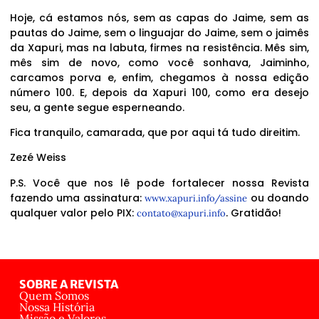
Hoje, cá estamos nós, sem as capas do Jaime, sem as
pautas do Jaime, sem o linguajar do Jaime, sem o jaimês
da Xapuri, mas na labuta, firmes na resistência. Mês sim,
mês sim de novo, como você sonhava, Jaiminho,
carcamos porva e, enfim, chegamos à nossa edição
número 100. E, depois da Xapuri 100, como era desejo
seu, a gente segue esperneando.
Fica tranquilo, camarada, que por aqui tá tudo direitim.
Zezé Weiss
P.S. Você que nos lê pode fortalecer nossa Revista
fazendo uma assinatura:
ou doando
www.xapuri.info/assine
qualquer valor pelo PIX:
. Gratidão!
contato@xapuri.info
SOBRE A REVISTA
Quem Somos
Nossa História
Missão e Valores