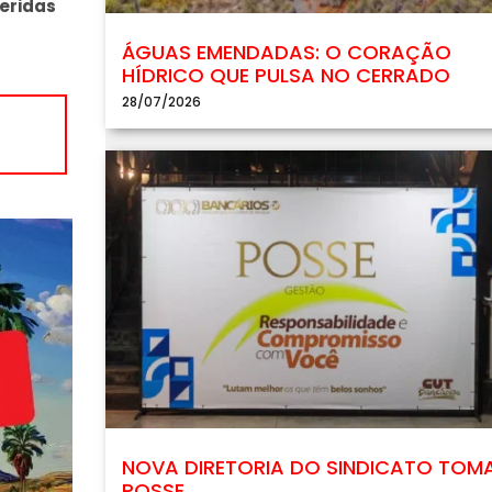
feridas
ÁGUAS EMENDADAS: O CORAÇÃO
HÍDRICO QUE PULSA NO CERRADO
28/07/2026
NOVA DIRETORIA DO SINDICATO TOM
POSSE