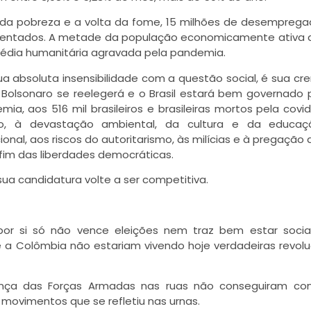
 da pobreza e a volta da fome, 15 milhões de desemprega
lentados. A metade da população economicamente ativa 
édia humanitária agravada pela pandemia.
a absoluta insensibilidade com a questão social, é sua cr
Bolsonaro se reelegerá e o Brasil estará bem governado p
, aos 516 mil brasileiros e brasileiras mortos pela covid
oso, à devastação ambiental, da cultura e da educaç
onal, aos riscos do autoritarismo, às milícias e à pregação 
fim das liberdades democráticas.
a candidatura volte a ser competitiva.
r si só não vence eleições nem traz bem estar social
e a Colômbia não estariam vivendo hoje verdadeiras revol
ça das Forças Armadas nas ruas não conseguiram con
s movimentos que se refletiu nas urnas.