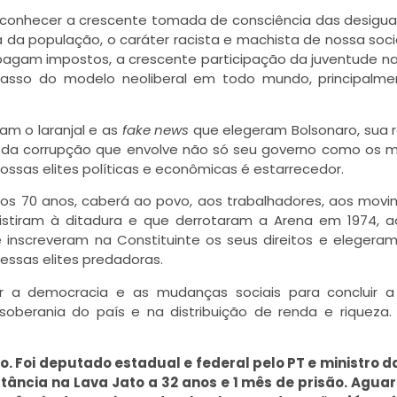
 desconhecer a crescente tomada de consciência das desigu
a da população, o caráter racista e machista de nossa soc
o pagam impostos, a crescente participação da juventude na
acasso do modelo neoliberal em todo mundo, principalm
am o laranjal e as
fake news
que elegeram Bolsonaro, sua 
a da corrupção que envolve não só seu governo como os mi
ossas elites políticas e econômicas é estarrecedor.
mos 70 anos, caberá ao povo, aos trabalhadores, aos mov
esistiram à ditadura e que derrotaram a Arena em 1974, 
 inscreveram na Constituinte os seus direitos e elegeram
 essas elites predadoras.
ir a democracia e as mudanças sociais para concluir a
soberania do país e na distribuição de renda e riqueza
o. Foi deputado estadual e federal pelo PT e ministro 
nstância na Lava Jato a 32 anos e 1 mês de prisão. Agu