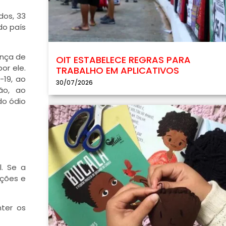
dos, 33
do país
ença de
OIT ESTABELECE REGRAS PARA
or ele.
TRABALHO EM APLICATIVOS
-19, ao
30/07/2026
ão, ao
do ódio
. Se a
uções e
ter os