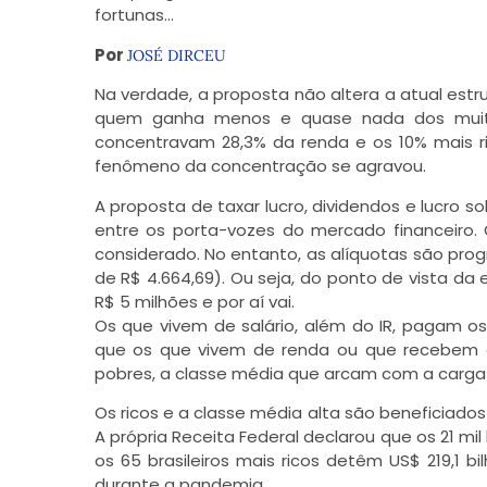
fortunas…
Por
JOSÉ DIRCEU
Na verdade, a proposta não altera a atual estrut
quem ganha menos e quase nada dos muitos 
concentravam 28,3% da renda e os 10% mais 
fenômeno da concentração se agravou.
A proposta de taxar lucro, dividendos e lucro so
entre os porta-vozes do mercado financeiro
considerado. No entanto, as alíquotas são pro
de R$ 4.664,69). Ou seja, do ponto de vista da es
R$ 5 milhões e por aí vai.
Os que vivem de salário, além do IR, pagam o
que os que vivem de renda ou que recebem al
pobres, a classe média que arcam com a carga t
Os ricos e a classe média alta são beneficia
A própria Receita Federal declarou que os 21 mil
os 65 brasileiros mais ricos detêm US$ 219,1 b
durante a pandemia.