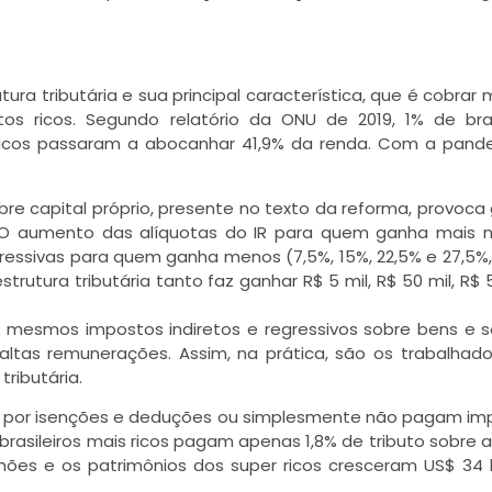
ura tributária e sua principal característica, que é cobrar 
ricos. Segundo relatório da ONU de 2019, 1% de brasi
ricos passaram a abocanhar 41,9% da renda. Com a pand
bre capital próprio, presente no texto da reforma, provoca g
. O aumento das alíquotas do IR para quem ganha mais 
gressivas para quem ganha menos (7,5%, 15%, 22,5% e 27,5%
trutura tributária tanto faz ganhar R$ 5 mil, R$ 50 mil, R$ 5
s mesmos impostos indiretos e regressivos sobre bens e s
tas remunerações. Assim, na prática, são os trabalhado
ributária.
dos por isenções e deduções ou simplesmente não pagam im
 brasileiros mais ricos pagam apenas 1,8% de tributo sobre a
ilhões e os patrimônios dos super ricos cresceram US$ 34 