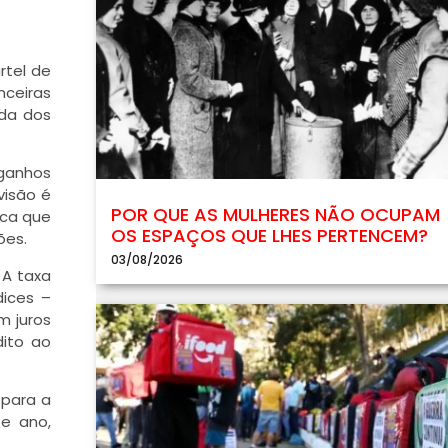
rtel de
nceiras
nda dos
 ganhos
visão é
POR QUE AS MULHERES NÃO OCUPAM
ica que
OS ESPAÇOS QUE LHES PERTENCEM?
ões.
03/08/2026
 A taxa
dices –
m juros
dito ao
 para a
te ano,