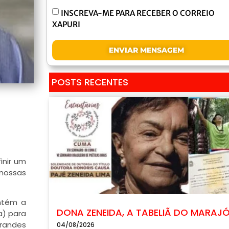
INSCREVA-ME PARA RECEBER O CORREIO
XAPURI
ENVIAR MENSAGEM
POSTS RECENTES
inir um
 nossas
antém a
DONA ZENEIDA, A TABELIÃ DO MARAJ
a) para
randes
04/08/2026