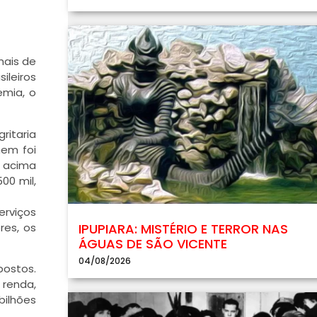
mais de
leiros
emia, o
ritaria
nem foi
, acima
00 mil,
erviços
res, os
IPUPIARA: MISTÉRIO E TERROR NAS
ÁGUAS DE SÃO VICENTE
04/08/2026
postos.
 renda,
bilhões