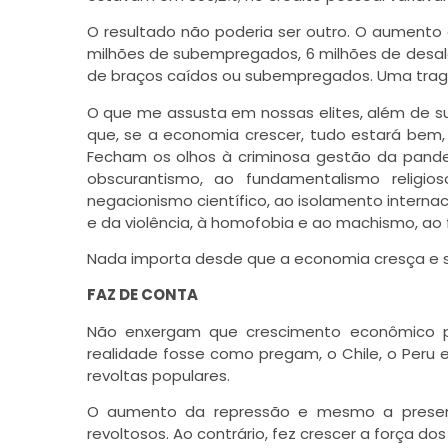
O resultado não poderia ser outro. O aumento
milhões de subempregados, 6 milhões de desa
de braços caídos ou subempregados. Uma trag
O que me assusta em nossas elites, além de su
que, se a economia crescer, tudo estará bem, 
Fecham os olhos à criminosa gestão da pandemia
obscurantismo, ao fundamentalismo religi
negacionismo científico, ao isolamento internaci
e da violência, à homofobia e ao machismo, ao 
Nada importa desde que a economia cresça e su
FAZ DE CONTA
Não enxergam que crescimento econômico po
realidade fosse como pregam, o Chile, o Peru 
revoltas populares.
O aumento da repressão e mesmo a presen
revoltosos. Ao contrário, fez crescer a força do