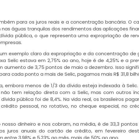
também para os juros reais e a concentração bancária. O ca
nas águas tranquilas dos rendimentos das aplicações fina
 dívida pública, o que representa uma expropriação de re
empresas.
 é um exemplo claro da expropriação e da concentração de
axa Selic estava em 2,75% ao ano, hoje é de 4,25% e a pre
um aumento de 3,75 pontos de maio a dezembro. Isso signif
para cada ponto a mais de Selic, pagamos mais R$ 31,8 bilh
da, embora menos de 1/3 da dívida esteja indexada à Selic.
 não tem relação direta com a Selic, mas com outros ín
vida pública foi de 8,4%. Na vida real, os brasileiros paga
 crédito pessoal, no rotativo, no cheque especial, no cré
 nosso dinheiro e nos cobram, na média, é de 33,3 pontos
os juros anuais do cartão de crédito, em fevereiro des
m entre 3,98% e 5,23% ao mês, mais de 50% ao ano.