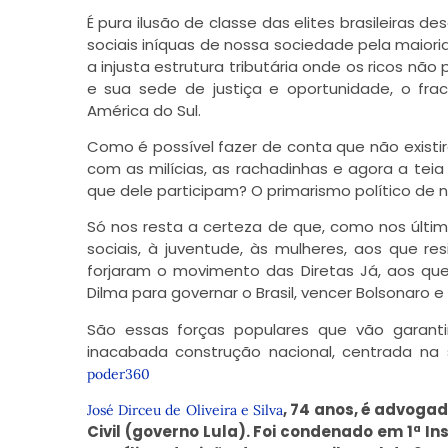
É pura ilusão de classe das elites brasileiras
sociais iníquas de nossa sociedade pela maiori
a injusta estrutura tributária onde os ricos nã
e sua sede de justiça e oportunidade, o fr
América do Sul.
Como é possível fazer de conta que não existir
com as milícias, as rachadinhas e agora a tei
que dele participam? O primarismo político de n
Só nos resta a certeza de que, como nos últi
sociais, à juventude, às mulheres, aos que r
forjaram o movimento das Diretas Já, aos que
Dilma para governar o Brasil, vencer Bolsonaro e
São essas forças populares que vão garant
inacabada construção nacional, centrada na 
poder360
, 74 anos, é advogad
José Dirceu de Oliveira e Silva
Civil (governo Lula). Foi condenado em 1ª I