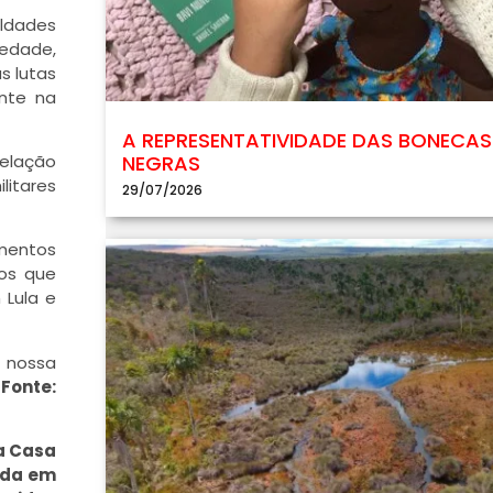
aldades
iedade,
s lutas
ente na
A REPRESENTATIVIDADE DAS BONECAS
relação
NEGRAS
litares
29/07/2026
imentos
aos que
 Lula e
 nossa
.
Fonte:
da Casa
arda em