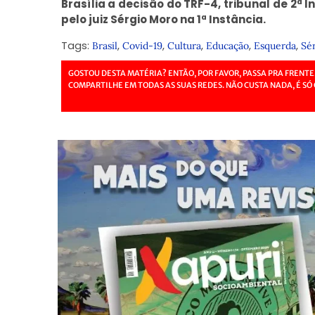
Brasília a decisão do TRF-4, tribunal de 2ª 
pelo juiz Sérgio Moro na 1ª Instância.
Tags:
,
,
,
,
,
Brasil
Covid-19
Cultura
Educação
Esquerda
Sé
GOSTOU DESTA MATÉRIA? ENTÃO, POR FAVOR, PASSA PRA FRENTE
COMPARTILHE EM TODAS AS SUAS REDES. NÃO CUSTA NADA, É SÓ 