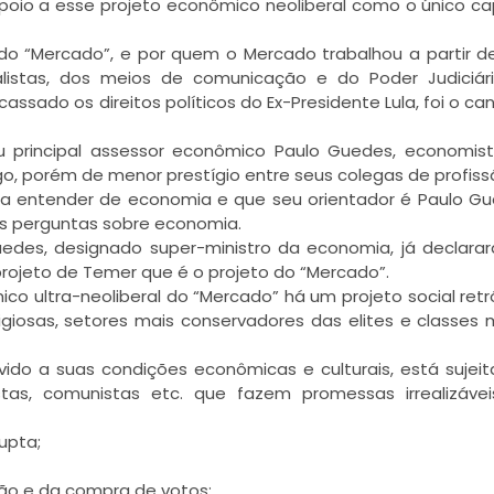
oio a esse projeto econômico neoliberal como o único c
s do “Mercado”, e por quem o Mercado trabalhou a partir d
listas, dos meios de comunicação e do Poder Judiciár
cassado os direitos políticos do Ex-Presidente Lula, foi o ca
u principal assessor econômico Paulo Guedes, economist
go, porém de menor prestígio entre seus colegas de profiss
nada entender de economia e que seu orientador é Paulo G
as perguntas sobre economia.
 Guedes, designado super-ministro da economia, já declara
projeto de Temer que é o projeto do “Mercado”.
ico ultra-neoliberal do “Mercado” há um projeto social ret
ligiosas, setores mais conservadores das elites e classes 
vido a suas condições econômicas e culturais, está sujeit
istas, comunistas etc. que fazem promessas irrealizáve
upta;
ão e da compra de votos;