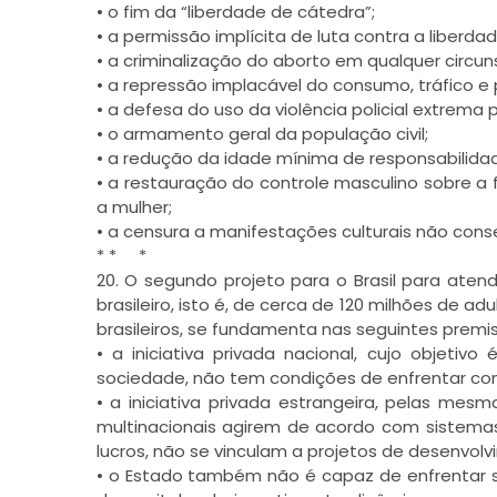
• o fim da “liberdade de cátedra”;
• a permissão implícita de luta contra a liberdad
• a criminalização do aborto em qualquer circun
• a repressão implacável do consumo, tráfico e
• a defesa do uso da violência policial extrema
• o armamento geral da população civil;
• a redução da idade mínima de responsabilidad
• a restauração do controle masculino sobre a f
a mulher;
• a censura a manifestações culturais não cons
* * *
20. O segundo projeto para o Brasil para ate
brasileiro, isto é, de cerca de 120 milhões de a
brasileiros, se fundamenta nas seguintes premis
• a iniciativa privada nacional, cujo objetiv
sociedade, não tem condições de enfrentar com
• a iniciativa privada estrangeira, pelas me
multinacionais agirem de acordo com sistemas
lucros, não se vinculam a projetos de desenvolv
• o Estado também não é capaz de enfrentar s