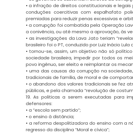
• a infração de direitos constitucionais e legais
conduções coercitivas com espalhafato poli
premiadas para reduzir penas excessivas e arbi
• a corrupção foi combatida pela Operação Lav
a conivência, ou até mesmo a aprovação, às vez
• as investigações da Lava Jato teriam “revel
brasileiro foi o PT, conduzido por Luiz Inácio Lula d
• tornou-se, assim, um objetivo não só polític
sociedade brasileira, impedir por todos os me
povo ingênuo, ser eleito e reimplantar os meca
• uma das causas da corrupção na sociedade, 
tradicionais de família, de moral e de comport
• o abandono dos valores tradicionais se fez a
públicas, e pela chamada “revolução de costume
19. As politicas a serem executadas para imp
defensores:
• a “escola sem partido”;
• o ensino à distância;
• a reforma despolitizadora do ensino com a não
regresso da disciplina “Moral e cívica”;