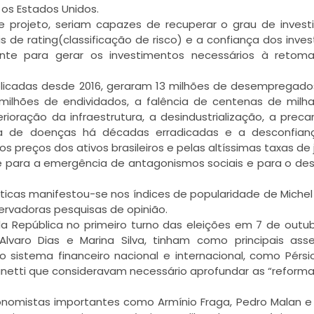
 os Estados Unidos.
e projeto, seriam capazes de recuperar o grau de inves
is de rating(classificação de risco) e a confiança dos inves
ciente para gerar os investimentos necessários à reto
 aplicadas desde 2016, geraram 13 milhões de desempregado
milhões de endividados, a falência de centenas de milh
oração da infraestrutura, a desindustrialização, a preca
a de doenças há décadas erradicadas e a desconfian
s preços dos ativos brasileiros e pelas altíssimas taxas de j
te para a emergência de antagonismos sociais e para o de
olíticas manifestou-se nos índices de popularidade de Miche
servadoras pesquisas de opinião.
da República no primeiro turno das eleições em 7 de outu
 Alvaro Dias e Marina Silva, tinham como principais ass
 sistema financeiro nacional e internacional, como Pérsio
anetti que consideravam necessário aprofundar as “reforma
conomistas importantes como Armínio Fraga, Pedro Malan e