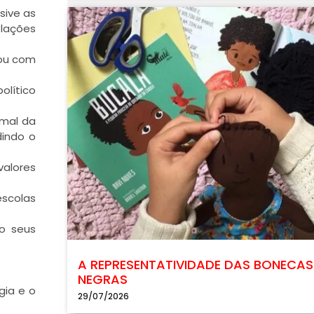
usive as
elações
tou com
olítico
 mal da
dindo o
valores
escolas
do seus
A REPRESENTATIVIDADE DAS BONECAS
NEGRAS
gia e o
29/07/2026