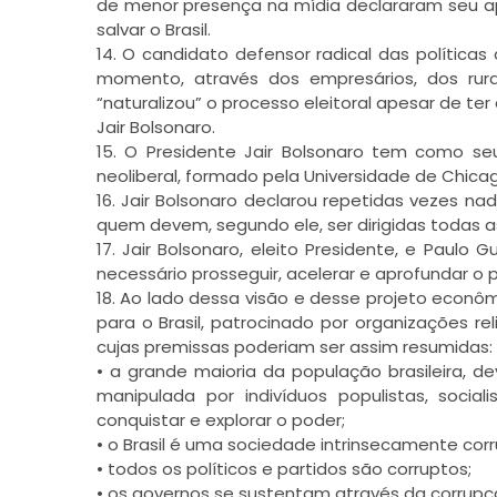
de menor presença na mídia declararam seu ap
salvar o Brasil.
14. O candidato defensor radical das política
momento, através dos empresários, dos rura
“naturalizou” o processo eleitoral apesar de ter 
Jair Bolsonaro.
15. O Presidente Jair Bolsonaro tem como se
neoliberal, formado pela Universidade de Chica
16. Jair Bolsonaro declarou repetidas vezes 
quem devem, segundo ele, ser dirigidas todas 
17. Jair Bolsonaro, eleito Presidente, e Paulo
necessário prosseguir, acelerar e aprofundar o 
18. Ao lado dessa visão e desse projeto econôm
para o Brasil, patrocinado por organizações re
cujas premissas poderiam ser assim resumidas:
• a grande maioria da população brasileira, de
manipulada por indivíduos populistas, social
conquistar e explorar o poder;
• o Brasil é uma sociedade intrinsecamente corr
• todos os políticos e partidos são corruptos;
• os governos se sustentam através da corrupç