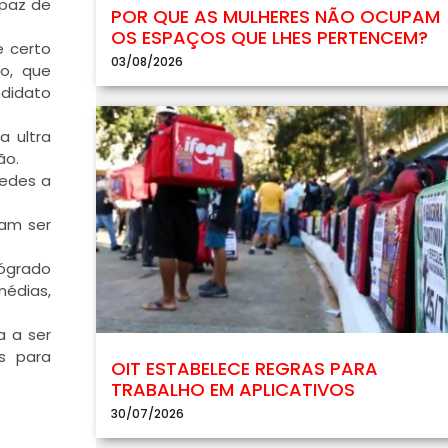
apaz de
POR QUE AS MULHERES NÃO OCUPAM
OS ESPAÇOS QUE LHES PERTENCEM?
e certo
03/08/2026
io, que
ndidato
a ultra
ão.
uedes a
ram ser
rógrado
médias,
a a ser
is para
OIT ESTABELECE REGRAS PARA
TRABALHO EM APLICATIVOS
30/07/2026