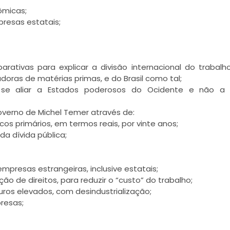
ômicas;
resas estatais;
rativas para explicar a divisão internacional do trabalh
doras de matérias primas, e do Brasil como tal;
e se aliar a Estados poderosos do Ocidente e não a 
overno de Michel Temer através de:
os primários, em termos reais, por vinte anos;
a dívida pública;
mpresas estrangeiras, inclusive estatais;
ão de direitos, para reduzir o “custo” do trabalho;
e juros elevados, com desindustrialização;
resas;