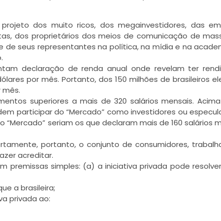
o projeto dos muito ricos, dos megainvestidores, das e
listas, dos proprietários dos meios de comunicação de mas
 de seus representantes na política, na mídia e na academ
.
sentam declaração de renda anual onde revelam ter ren
ólares por mês. Portanto, dos 150 milhões de brasileiros ele
r mês.
ndimentos superiores a mais de 320 salários mensais. Acim
podem participar do “Mercado” como investidores ou especul
 o “Mercado” seriam os que declaram mais de 160 salários 
tamente, portanto, o conjunto de consumidores, trabalh
azer acreditar.
m premissas simples: (a) a iniciativa privada pode resolve
ue a brasileira;
va privada ao: