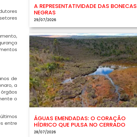
A REPRESENTATIVIDADE DAS BONECAS
odutores
NEGRAS
 setores
29/07/2026
amento,
egurança
amentos
anos de
onaro, a
a órgãos
mente o
últimos
ÁGUAS EMENDADAS: O CORAÇÃO
es entre
HÍDRICO QUE PULSA NO CERRADO
28/07/2026