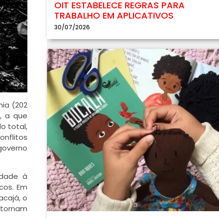
OIT ESTABELECE REGRAS PARA
TRABALHO EM APLICATIVOS
30/07/2026
ia (202
o, a que
o total,
onflitos
governo
idade à
icos. Em
acajá, o
o tornam