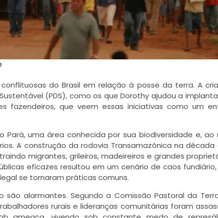
e
onflituosas do Brasil em relação à posse da terra. A cri
ustentável (PDS), como os que Dorothy ajudou a implantar
ndes fazendeiros, que veem essas iniciativas como um en
do Pará, uma área conhecida por sua biodiversidade e, a
rários. A construção da rodovia Transamazônica na década
aindo migrantes, grileiros, madeireiros e grandes propriet
públicas eficazes resultou em um cenário de caos fundiário
legal se tornaram práticas comuns.
io são alarmantes. Segundo a Comissão Pastoral da Terra
abalhadores rurais e lideranças comunitárias foram assas
sob ameaça, vivendo sob constante medo de represál