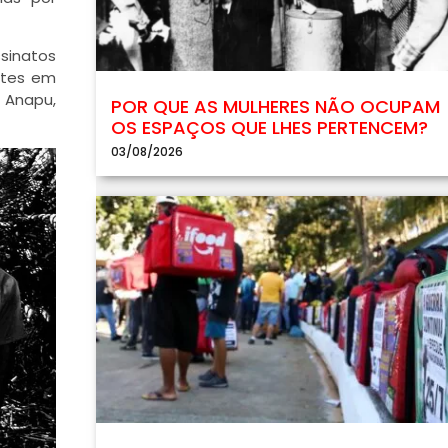
sinatos
rtes em
 Anapu,
POR QUE AS MULHERES NÃO OCUPAM
OS ESPAÇOS QUE LHES PERTENCEM?
03/08/2026