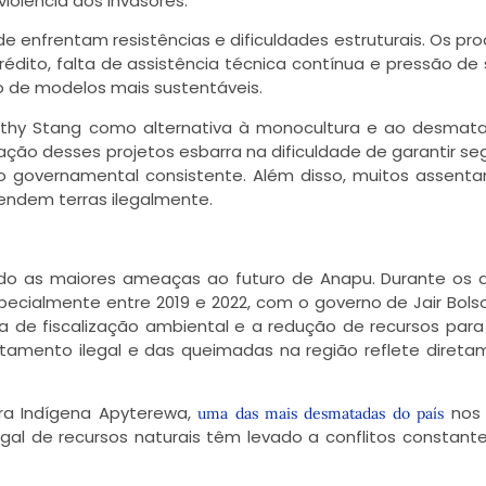
violência dos invasores.
e enfrentam resistências e dificuldades estruturais. Os pr
rédito, falta de assistência técnica contínua e pressão de
o de modelos mais sustentáveis.
rothy Stang como alternativa à monocultura e ao desmat
ção desses projetos esbarra na dificuldade de garantir s
io governamental consistente. Além disso, muitos assent
endem terras ilegalmente.
o as maiores ameaças ao futuro de Anapu. Durante os 
pecialmente entre 2019 e 2022, com o governo de Jair Bols
da de fiscalização ambiental e a redução de recursos par
amento ilegal e das queimadas na região reflete direta
ra Indígena Apyterewa,
nos 
uma das mais desmatadas do país
egal de recursos naturais têm levado a conflitos constant