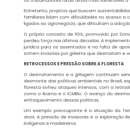
os trabalhadores rurais ainda mais vulneráveis à 
Entretanto, projetos que buscam sustentabilidad
familiares lidam com dificuldades no acesso a c
ligados ao agronegócio, que dificultam a adoçã
O próprio conceito de PDS, promovido por Do
perdeu força nas últimas décadas. A implementa
jurídica para os assentados e na falta de apo
sofrem invasões por grileiros que desmatam e v
RETROCESSOS E PRESSÃO SOBRE A FLORESTA
O desmatamento e a grilagem continuam send
desmonte das políticas ambientais no Brasil, es
floresta sofreu ataques intensos, com a retira
como o Ibama e o ICMBio. O avanço do desmat
enfraquecimento dessas políticas.
Um exemplo preocupante é a situação da Ter
anos. A pressão de invasores e a exploração il
indígenas e madeireiros.