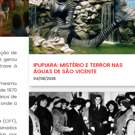
ação de
, gerou
IPUPIARA: MISTÉRIO E TERROR NAS
trave à
ÁGUAS DE SÃO VICENTE
04/08/2026
o mesmo
 de 1970
ários de
, onde a
 (CPT),
sinados
ias por