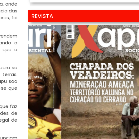
a, onde
ácia das
REVISTA
res, foi
 vendem
vando a
m que a
 para se
 terras.
apu são
-se que
 que faz
ndes de
egal de
nunciam