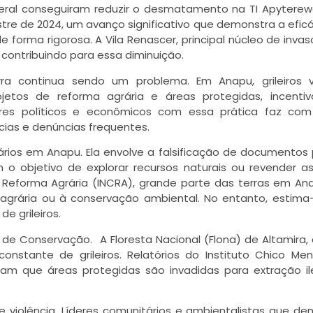
eral conseguiram reduzir o desmatamento na TI Apyterew
tre de 2024, um avanço significativo que demonstra a efic
orma rigorosa. A Vila Renascer, principal núcleo de invaso
ontribuindo para essa diminuição.
rra continua sendo um problema. Em Anapu, grileiros
ojetos de reforma agrária e áreas protegidas, incenti
tores políticos e econômicos com essa prática faz co
ias e denúncias frequentes.
ários em Anapu. Ela envolve a falsificação de documentos
 o objetivo de explorar recursos naturais ou revender as
 Reforma Agrária (INCRA), grande parte das terras em An
 agrária ou à conservação ambiental. No entanto, estima
e grileiros.
de Conservação. A Floresta Nacional (Flona) de Altamira,
onstante de grileiros. Relatórios do Instituto Chico Me
am que áreas protegidas são invadidas para extração il
iolência. Líderes comunitários e ambientalistas que de