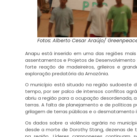
Fotos: Alberto Cesar Araújo/ Greenpeac
Anapu está inserido em uma das regiões mais c
assentamentos e Projetos de Desenvolvimento S
forte reação de madeireiros, grileiros e gra
exploração predatória da Amazônia.
O município está situado na região sudoeste 
tempo, por ser palco de intensos conflitos ag
abriu a região para a ocupação desordenada, atr
terras. A falta de planejamento e de políticas 
grilagem de terras públicas e o desmatamento i
Os dados sobre a violência agrária no municíp
desde a morte de Dorothy Stang, dezenas de tr
na região. Líderes camponeses continuam 