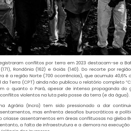
gistraram conflitos por terra em 2023 destacam-se a Bah
(171), Rondônia (162) e Goiás (140). Do recorte por regiã
a é a região Norte (700 ocorrências), que acumula 40,6% d
da Terra (CPT) ainda não publicou o relatório completo “C
em o quanto o Pará, apesar de intensa propaganda do 
nflitos violentos na luta pela posse da terra (e da água).
ma Agrária (Incra) tem sido pressionado a dar continu
ssentamentos, mas enfrenta desafios burocráticos e polít
uto criasse assentamentos em áreas conflituosas na gleba B
 entanto, a falta de infraestrutura e a demora na execuçã