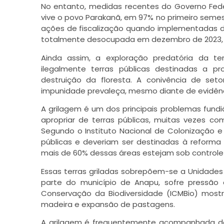
No entanto, medidas recentes do Governo Fed
vive o povo Parakanã, em 97% no primeiro semes
ações de fiscalização quando implementadas de f
totalmente desocupada em dezembro de 2023, c
Ainda assim, a exploração predatória da te
ilegalmente terras públicas destinadas a pr
destruição da floresta. A conivência de se
impunidade prevaleça, mesmo diante de evidênc
A grilagem é um dos principais problemas fundi
apropriar de terras públicas, muitas vezes com
Segundo o Instituto Nacional de Colonização e
públicas e deveriam ser destinadas à reforma
mais de 60% dessas áreas estejam sob controle d
Essas terras griladas sobrepõem-se a Unidades 
parte do município de Anapu, sofre pressão c
Conservação da Biodiversidade (ICMBio) mostr
madeira e expansão de pastagens.
A grilagem é frequentemente acompanhada de v