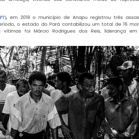
, em 2018 o município de Anapu registrou três assas
PT)
eríodo, o estado do Pará contabilizou um total de 16 mo
s vítimas foi Márcio Rodrigues dos Reis, liderança em