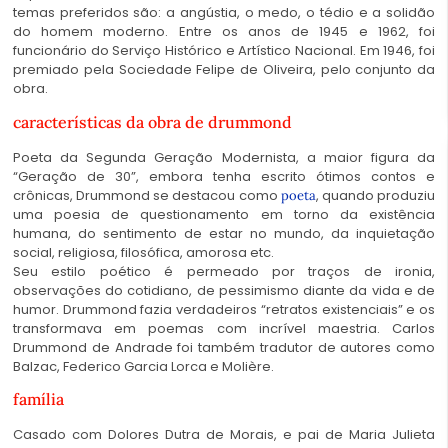
temas preferidos são: a angústia, o medo, o tédio e a solidão
do homem moderno. Entre os anos de 1945 e 1962, foi
funcionário do Serviço Histórico e Artístico Nacional. Em 1946, foi
premiado pela Sociedade Felipe de Oliveira, pelo conjunto da
obra.
características da obra de
drummond
Poeta da Segunda Geração Modernista, a maior figura da
“Geração de 30”, embora tenha escrito ótimos contos e
crônicas, Drummond se destacou como
, quando produziu
poeta
uma poesia de questionamento em torno da existência
humana, do sentimento de estar no mundo, da inquietação
social, religiosa, filosófica, amorosa etc.
Seu estilo poético é permeado por traços de ironia,
observações do cotidiano, de pessimismo diante da vida e de
humor. Drummond fazia verdadeiros “retratos existenciais” e os
transformava em poemas com incrível maestria. Carlos
Drummond de Andrade foi também tradutor de autores como
Balzac, Federico Garcia Lorca e Molière.
família
Casado com Dolores Dutra de Morais, e pai de Maria Julieta