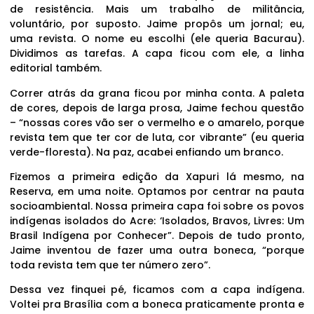
de resistência. Mais um trabalho de militância,
voluntário, por suposto. Jaime propôs um jornal; eu,
uma revista. O nome eu escolhi (ele queria Bacurau).
Dividimos as tarefas. A capa ficou com ele, a linha
editorial também.
Correr atrás da grana ficou por minha conta. A paleta
de cores, depois de larga prosa, Jaime fechou questão
– “nossas cores vão ser o vermelho e o amarelo, porque
revista tem que ter cor de luta, cor vibrante” (eu queria
verde-floresta). Na paz, acabei enfiando um branco.
Fizemos a primeira edição da Xapuri lá mesmo, na
Reserva, em uma noite. Optamos por centrar na pauta
socioambiental. Nossa primeira capa foi sobre os povos
indígenas isolados do Acre: ‘Isolados, Bravos, Livres: Um
Brasil Indígena por Conhecer”. Depois de tudo pronto,
Jaime inventou de fazer uma outra boneca, “porque
toda revista tem que ter número zero”.
Dessa vez finquei pé, ficamos com a capa indígena.
Voltei pra Brasília com a boneca praticamente pronta e