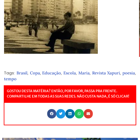
Tags:
,
,
,
,
,
,
,
Brasil
Copa
Educação
Escola
Maria
Revista Xapuri
poesia
tempo
GOSTOU DESTA MATÉRIA? ENTÃO, POR FAVOR, PASSA PRA FRENTE.
COMPARTILHE EM TODAS AS SUAS REDES. NÃO CUSTA NADA, É SÓ CLICAR!