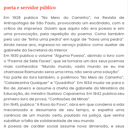
poeta e servidor público
Em 1928 publica “No Meio do Caminho”, na Revista de
Antropofagia de São Paulo, provocando um escândalo, com a
crítica da imprensa. Diziam que aquilo não era poesia e sim
uma provocação, pela repetição do poema. Como também
pelo uso de “tinha uma pedra” em lugar de “havia uma pedra”.
Ainda nesse ano, ingressa no serviço público como auxiliar de
gabinete da Secretaria do Interior.
Em 1930 publica o volume “Alguma Poesia”, abrindo o livro com
o “Poema de Sete Faces”, que se tornaria um dos seus poemas
mais conhecidos: “Mundo mundo, vasto mundo se eu me
chamasse Raimundo seria uma rima, não seria uma solução”.
Faz parte do livro também, o polêmico “No Meio do Caminho”,
“Cidadezinha Qualquer” e “Quadrilha”. Em 1934 muda-se para o
Rio de Janeiro e assume a chefia de gabinete do Ministério da
Educação, do ministro Gustavo Capanema. Em 1942 publica seu
primeiro livro de prosa, “Confissões de Minas”.
Em 1945, publica “A Rosa do Povo”, obra em que condena a vida
mecanizada e desumana de seu tempo, e espelha uma
carência de um mundo certo, pautado na justiça, que venha
substituir a falta de solidariedade de seu mundo.
A poesia de caráter social assume nova dimensão, e seus