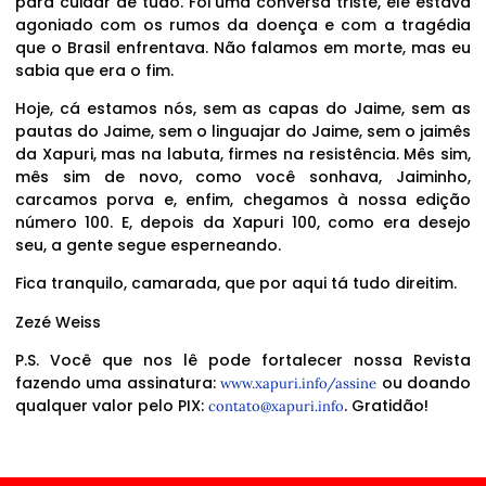
para cuidar de tudo. Foi uma conversa triste, ele estava
agoniado com os rumos da doença e com a tragédia
que o Brasil enfrentava. Não falamos em morte, mas eu
sabia que era o fim.
Hoje, cá estamos nós, sem as capas do Jaime, sem as
pautas do Jaime, sem o linguajar do Jaime, sem o jaimês
da Xapuri, mas na labuta, firmes na resistência. Mês sim,
mês sim de novo, como você sonhava, Jaiminho,
carcamos porva e, enfim, chegamos à nossa edição
número 100. E, depois da Xapuri 100, como era desejo
seu, a gente segue esperneando.
Fica tranquilo, camarada, que por aqui tá tudo direitim.
Zezé Weiss
P.S. Você que nos lê pode fortalecer nossa Revista
fazendo uma assinatura:
ou doando
www.xapuri.info/assine
qualquer valor pelo PIX:
. Gratidão!
contato@xapuri.info