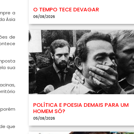
O TEMPO TECE DEVAGAR
empre a
06/08/2026
da Ásia
ções de
contece
omposta
ela sua
acinas,
itório
POLÍTICA E POESIA DEMAIS PARA UM
 porém
HOMEM SÓ?
05/08/2026
de que