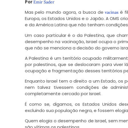
Por
Emir Sader
Mas pelo mundo agora, a busca de
é fi
vacinas
Europa, os Estados Unidos e o Japão. A OMS crio
e da América Latina que não tenham condições
Um caso particular é o da Palestina, que cha
desempenho na vacinação, Israel ocupa o prim
que não se menciona a decisão do governo israel
A Palestina é um território ocupado militarmen
por palestinos, que se deslocaram para viver lá
ocupação e fragmentação desses territórios p
Enquanto Israel tem o direito a um Estado, os
nem talvez tivessem condições de administ
completamente cercado por Israel.
É como se, digamos, os Estados Unidos des
excluindo sua população negra, e fossem elog
Quem elogia o desempenho de Israel, sem menc
são vítimas os palestinos.