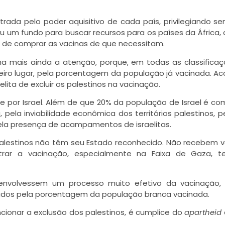
ltrada pelo poder aquisitivo de cada país, privilegiando s
u um fundo para buscar recursos para os países da África, 
 de comprar as vacinas de que necessitam.
ma mais ainda a atenção, porque, em todas as classifica
eiro lugar, pela porcentagem da população já vacinada. A
ita de excluir os palestinos na vacinação.
te por Israel. Além de que 20% da população de Israel é c
, pela inviabilidade econômica dos territórios palestinos, p
ela presença de acampamentos de israelitas.
 palestinos não têm seu Estado reconhecido. Não recebem v
rar a vacinação, especialmente na Faixa de Gaza, terr
envolvessem um processo muito efetivo da vacinação,
iados pela porcentagem da população branca vacinada.
ionar a exclusão dos palestinos, é cumplice do
apartheid