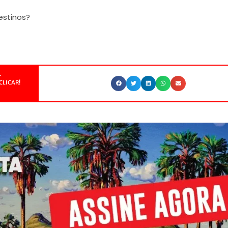
estinos?
.
CLICAR!