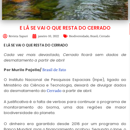
E LÁ SE VAI O QUE RESTA DO CERRADO
,
,
Revista Xapuri
janeiro 10, 2022
Biodiversidade
Brasil
Cerrado
E LÁ SE VAI O QUE RESTA DO CERRADO
Cada vez mais devastado, Cerrado ficará sem dados de
desmatamento a partir de abril
Por Murilo Pajolla/
Brasil de Fato
O Instituto Nacional de Pesquisas Espaciais (Inpe), ligado ao
Ministério da Ciência e Tecnologia, deixará de divulgar dados
do desmatamento do
a partir de abril.
Cerrado
A justificativa é a falta de verbas para continuar o programa de
monitoramento do bioma, uma das regiões de maior
biodiversidade do planeta.
O dinheiro era garantido desde 2016 por um programa do
Banco Mundial, mas o financiamento acabou. Segundo o Inpe, o