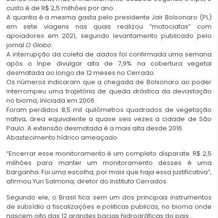
custo é de R$ 2,5 milhões por ano.
A quantia é a mesma gasta pelo presidente Jair Bolsonaro (PL)
em sete viagens nas quais realizou “motociatas” com
apoiadores em 2021, segundo levantamento publicado pelo
jornal
O Globo
.
A interrupção da coleta de dados foi confirmada uma semana
após o Inpe divulgar alta de 7,9% na cobertura vegetal
desmatada ao longo de 12 meses no Cerrado.
Os números indicaram que a chegada de Bolsonaro ao poder
interrompeu uma trajetória de queda drástica da devastação
no bioma, iniciada em 2006.
Foram perdidos 8,5 mil quilômetros quadrados de vegetação
nativa, área equivalente a quase seis vezes a cidade de São
Paulo. A extensão desmatada é a mais alta desde 2016.
Abastecimento hídrico ameaçado
“Encerrar esse monitoramento é um completo disparate. R$ 2,5
milhões para manter um monitoramento desses é uma
barganha. Foi uma escolha, por mais que haja essa justificativa”,
afirmou Yuri Salmona, diretor do Instituto Cerrados.
Segundo ele, o Brasil fica sem um dos principais instrumentos
de subsídio a fiscalizações e politicas publicas, no bioma onde
nascem oito das 12 grandes bacias hidrográficas do pais .