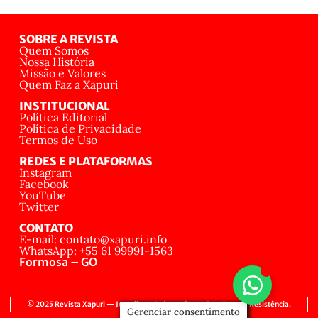
SOBRE A REVISTA
Quem Somos
Nossa História
Missão e Valores
Quem Faz a Xapuri
INSTITUCIONAL
Política Editorial
Política de Privacidade
Termos de Uso
REDES E PLATAFORMAS
Instagram
Facebook
YouTube
Twitter
CONTATO
E-mail: contato@xapuri.info
WhatsApp: +55 61 99991-1563
Formosa – GO
© 2025 Revista Xapuri — Jornalismo Independente, Popular e de Resistência.
Gerenciar consentimento