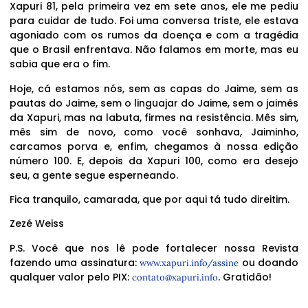
Xapuri 81, pela primeira vez em sete anos, ele me pediu
para cuidar de tudo. Foi uma conversa triste, ele estava
agoniado com os rumos da doença e com a tragédia
que o Brasil enfrentava. Não falamos em morte, mas eu
sabia que era o fim.
Hoje, cá estamos nós, sem as capas do Jaime, sem as
pautas do Jaime, sem o linguajar do Jaime, sem o jaimês
da Xapuri, mas na labuta, firmes na resistência. Mês sim,
mês sim de novo, como você sonhava, Jaiminho,
carcamos porva e, enfim, chegamos à nossa edição
número 100. E, depois da Xapuri 100, como era desejo
seu, a gente segue esperneando.
Fica tranquilo, camarada, que por aqui tá tudo direitim.
Zezé Weiss
P.S. Você que nos lê pode fortalecer nossa Revista
fazendo uma assinatura:
ou doando
www.xapuri.info/assine
qualquer valor pelo PIX:
. Gratidão!
contato@xapuri.info