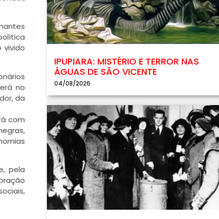
onantes
olítica
 vivido
IPUPIARA: MISTÉRIO E TERROR NAS
ÁGUAS DE SÃO VICENTE
onários
04/08/2026
berá no
dor, da
erá com
negras,
onomias
e, pela
loração
ociais,