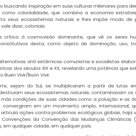
co buscando inspiração em suas culturas milenares para de
 como colonialidade, que combina a economia extrativi
ota seus ecossistemas naturais e lhes impõe modo de 
le dizer, coloniais.
a crítica à cosmovisão dominante, que vê os seres h
onstitutivos desta, como objeto de dominação, uso, tr
ternativas anti sistêmicas comunistas e socialistas elabo
tóricas dos séculos XIX e XX, revelando uma potência que ex
 Buen Vivir/Buon Vivir.
te, sejam do Sul, se multiplicaram a partir de lutas 
e destruíam seus ecossistemas naturais; contaminavam os 
s más condições de suas cidades como a poluição e as 
 – convergiram em um movimento amplo, internacional, 
rticula ações contra problemas ecológicos globais, haja v
 às Convenções da Convenção das Mudanças Climáticas (
, em qualquer cidade, em qualquer país.