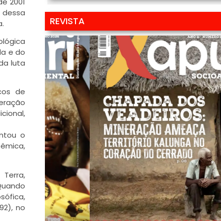
de 2001
s dessa
REVISTA
.
ológica
da e do
da luta
cos de
teração
cional,
entou o
têmica,
 Terra,
Quando
sófica,
92), no