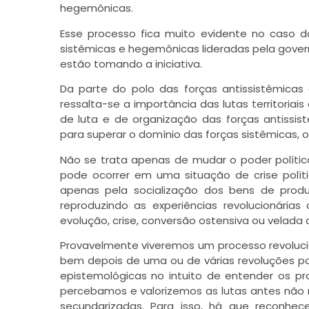
hegemônicas.
Esse processo fica muito evidente no caso d
sistêmicas e hegemônicas lideradas pela govern
estão tomando a iniciativa.
Da parte do polo das forças antissistêmicas
ressalta-se a importância das lutas territoria
de luta e de organização das forças antissis
para superar o domínio das forças sistêmicas, 
Não se trata apenas de mudar o poder polític
pode ocorrer em uma situação de crise polí
apenas pela socialização dos bens de prod
reproduzindo as experiências revolucionária
evolução, crise, conversão ostensiva ou velada 
Provavelmente viveremos um processo revolucio
bem depois de uma ou de várias revoluções pol
epistemológicas no intuito de entender os p
percebamos e valorizemos as lutas antes não
secundarizadas. Para isso, há que reconhece