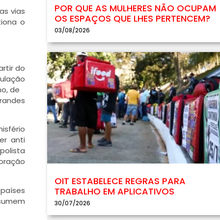
POR QUE AS MULHERES NÃO OCUPAM
as vias
OS ESPAÇOS QUE LHES PERTENCEM?
tiona o
03/08/2026
rtir do
pulação
ho, de
randes
isfério
er anti
polista
loração
OIT ESTABELECE REGRAS PARA
 países
TRABALHO EM APLICATIVOS
ssumem
30/07/2026