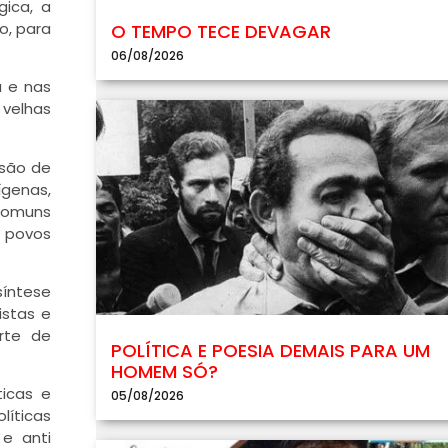
gica, a
o, para
O TEMPO TECE DEVAGAR
06/08/2026
a e nas
 velhas
osão de
ígenas,
 comuns
e povos
íntese
istas e
rte de
POLÍTICA E POESIA DEMAIS PARA UM
HOMEM SÓ?
ticas e
05/08/2026
líticas
e anti