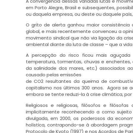
A convergência dessas variadas lutas e movim
em Porto Alegre, Brasil e subsequentes, possib
ou daquela empresa, ou deste ou daquele país,
O grito de alerta ganhou maior consistência
global, e mais recentemente convenceu a opini
movimento sindical que não via ligação da cris
ambiental diante da luta de classe – que a vida
A percepção do risco ficou mais aguçada
temperatura, tormentas, chuvas e enchentes, 
da salinidade dos mares, etc.) associados ao
causado pelas emissões
de CO2 resultantes da queima de combustívei
capitalismo nos últimos 300 anos. Agora se 
embora se tente reduzi-la à crise climática, por 
Religiosos e religiosas, filósofos e filósof
implicitamente reconhecendo a como sujeit
divulgada, em 2000, os poderosos da economi
holística, contrapondo-se à abordagem pragmá
Protocolo de Kyoto (1997) e nos Acordos de Pari