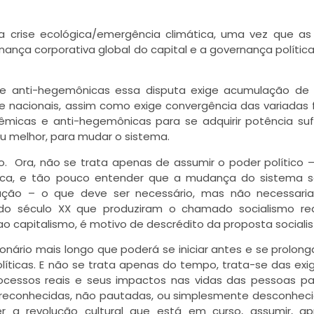
a crise ecológica/emergência climática, uma vez que as
ança corporativa global do capital e a governança política
 e anti-hegemônicas essa disputa exige acumulação de 
is e nacionais, assim como exige convergência das variadas
têmicas e anti-hegemônicas para se adquirir potência suf
ou melhor, para mudar o sistema.
o. Ora, não se trata apenas de assumir o poder político 
tica, e tão pouco entender que a mudança do sistema 
ução – o que deve ser necessário, mas não necessari
s do século XX que produziram o chamado socialismo rea
ao capitalismo, é motivo de descrédito da proposta socialis
nário mais longo que poderá se iniciar antes e se prolong
íticas. E não se trata apenas do tempo, trata-se das exi
rocessos reais e seus impactos nas vidas das pessoas p
 reconhecidas, não pautadas, ou simplesmente desconhec
r a revolução cultural que está em curso, assumir, ap