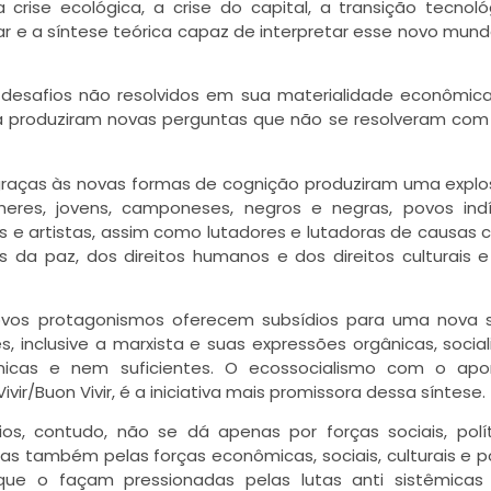
crise ecológica, a crise do capital, a transição tecnoló
r e a síntese teórica capaz de interpretar esse novo mund
s desafios não resolvidos em sua materialidade econômic
 produziram novas perguntas que não se resolveram com
 graças às novas formas de cognição produziram uma expl
heres, jovens, camponeses, negros e negras, povos ind
s e artistas, assim como lutadores e lutadoras de causas
 da paz, dos direitos humanos e dos direitos culturais 
vos protagonismos oferecem subsídios para uma nova s
es, inclusive a marxista e suas expressões orgânicas, social
nicas e nem suficientes. O ecossocialismo com o apo
vir/Buon Vivir, é a iniciativa mais promissora dessa síntese.
s, contudo, não se dá apenas por forças sociais, polí
as também pelas forças econômicas, sociais, culturais e po
e o façam pressionadas pelas lutas anti sistêmicas 