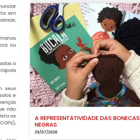
nunciar
sta em
pensar,
umanos
oca ou
radas a
trapola
em seus
solos e
doenças
que não
ista as
A REPRESENTATIVIDADE DAS BONECAS
COPs),
NEGRAS
29/07/2026