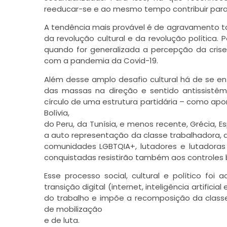
reeducar-se e ao mesmo tempo contribuir para 
A tendência mais provável é de agravamento ta
da revolução cultural e da revolução política. 
quando for generalizada a percepção da crise 
com a pandemia da Covid-19.
Além desse amplo desafio cultural há de se enfr
das massas na direção e sentido antissistê
círculo de uma estrutura partidária – como apo
Bolívia,
do Peru, da Tunísia, e menos recente, Grécia,
a auto representação da classe trabalhadora, d
comunidades LGBTQIA+, lutadores e lutadoras 
conquistadas resistirão também aos controles bu
Esse processo social, cultural e político foi
transição digital (internet, inteligência artific
do trabalho e impõe a recomposição da classe 
de mobilização
e de luta.