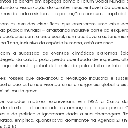
entos se deram em espaços como o Fórum Social Mundial 
ilitando a visualização do caráter insustentável não apena
 mas de todo o sistema de produção e consumo capitalista
 com os estudos científicos que atestaram uma crise ec
ão pública mundial – arrastando inclusive parte da esquer
e ecológica com a crise social, nem aceitava a autonomia 
 na Terra, inclusive da espécie humana, está em risco.
 com a sucessão de eventos climáticos extremos (pi
degelo da calota polar, perda acentuada de espécies, al
 aquecimento global determinado pelo efeito estufa adi
s fósseis que alavancou a revolução industrial e sust
aceita que estamos vivendo uma emergência global e sis
sí só, muito grave.
as de variados matizes escreveram, em 1992, a Carta da
o de direito e denunciando as ameaças por que passa. 
a e da política a ignoraram dada a sua abordagem filo
tica, empírica, quantitativa, dominante na Agenda 21 (19
s (2015).