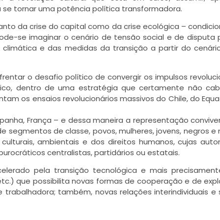
se tornar uma potência política transformadora.
nto da crise do capital como da crise ecológica – condici
Pode-se imaginar o cenário de tensão social e de disputa p
climática e das medidas da transição a partir do cenário
entar o desafio político de convergir os impulsos revoluci
mico, dentro de uma estratégia que certamente não ca
ntam os ensaios revolucionários massivos do Chile, do Equa
 Espanha, França – e dessa maneira a representação conviv
e segmentos de classe, povos, mulheres, jovens, negros e 
culturais, ambientais e dos direitos humanos, cujas aut
rocráticos centralistas, partidários ou estatais.
 acelerado pela transição tecnológica e mais precisament
ial etc.) que possibilita novas formas de cooperação e de exp
trabalhadora; também, novas relações interindividuais e s