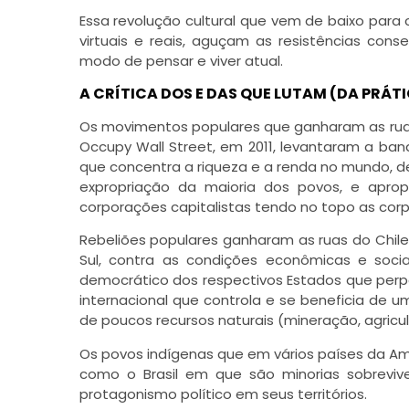
Essa revolução cultural que vem de baixo para 
virtuais e reais, aguçam as resistências con
modo de pensar e viver atual.
A CRÍTICA DOS E DAS QUE LUTAM (DA PRÁT
Os movimentos populares que ganharam as ruas
Occupy Wall Street, em 2011, levantaram a ba
que concentra a riqueza e a renda no mundo, d
expropriação da maioria dos povos, e apro
corporações capitalistas tendo no topo as corp
Rebeliões populares ganharam as ruas do Chile, B
Sul, contra as condições econômicas e soci
democrático dos respectivos Estados que perp
internacional que controla e se beneficia de
de poucos recursos naturais (mineração, agricul
Os povos indígenas que em vários países da A
como o Brasil em que são minorias sobrevi
protagonismo político em seus territórios.