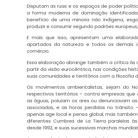
Disputam as ruas e os espaços de poder políti
a forma moderna de dominação identificada
benefício de uma minoria não indígena, esg
produzir e consumir segundo padrões europeus, va
E mais que isso, apresentam uma elaborad
apartados da natureza e todos os demais c
comércio.
Essa elaboração abrange também a crítica às al
partir da visão eurocêntrica, nas condições his
suas comunidades e territórios com a filosofia do
Os movimentos ambientalistas, sejam do Nor
respectivos territórios – contra empresas qu
as águas, poluíam os ares ou denunciavam a
associadas, e as horas perdidas no trânsito
apenas age local e pensa global, mas também a
diferentes Cumbres de La Tierra paralelas
desde 1992, e suas sucessivas marchas mundiais