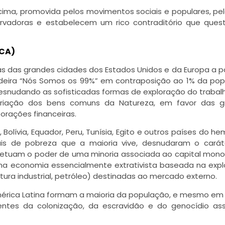
cima, promovida pelos movimentos sociais e populares, pel
servadoras e estabelecem um rico contraditório que ques
ICA)
 das grandes cidades dos Estados Unidos e da Europa a pa
ndeira “Nós Somos os 99%” em contraposição ao 1% da po
esnudando as sofisticadas formas de exploração do trabal
priação dos bens comuns da Natureza, em favor das g
orações financeiras.
olívia, Equador, Peru, Tunísia, Egito e outros países do hem
ais de pobreza que a maioria vive, desnudaram o carát
etuam o poder de uma minoria associada ao capital mono
 uma economia essencialmente extrativista baseada na exp
tura industrial, petróleo) destinadas ao mercado externo.
mérica Latina formam a maioria da população, e mesmo em
ventes da colonização, da escravidão e do genocídio a