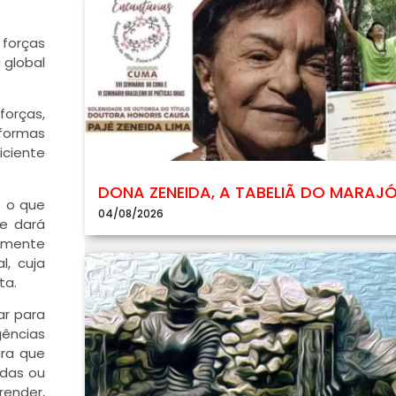
 forças
 global
forças,
 formas
iciente
DONA ZENEIDA, A TABELIÃ DO MARAJ
– o que
04/08/2026
se dará
amente
l, cuja
ta.
ar para
gências
ara que
idas ou
render,