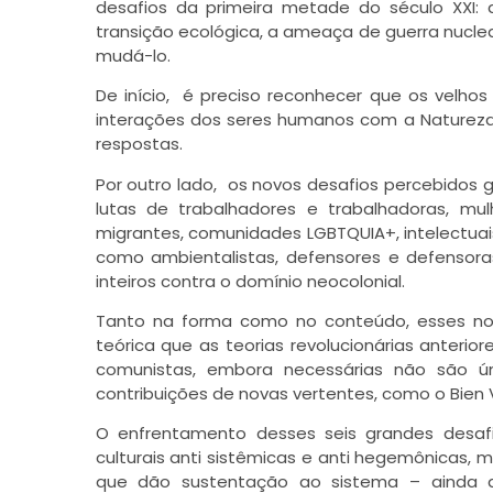
desafios da primeira metade do século XXI: a 
transição ecológica, a ameaça de guerra nuclea
mudá-lo.
De início, é preciso reconhecer que os velho
interações dos seres humanos com a Natureza
respostas.
Por outro lado, os novos desafios percebidos
lutas de trabalhadores e trabalhadoras, mul
migrantes, comunidades LGBTQUIA+, intelectuai
como ambientalistas, defensores e defensoras
inteiros contra o domínio neocolonial.
Tanto na forma como no conteúdo, esses no
teórica que as teorias revolucionárias anterior
comunistas, embora necessárias não são ú
contribuições de novas vertentes, como o Bien Vi
O enfrentamento desses seis grandes desafio
culturais anti sistêmicas e anti hegemônicas, m
que dão sustentação ao sistema – ainda qu