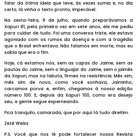
falar da ótima ideia que teve, às vezes sumia e, no dia
certo, lá vinha o texto pronto, impecável.
Na sexta-feira, 9 de julho, quando preparávamos a
Xapuri 81, pela primeira vez em sete anos, ele me pediu
para cuidar de tudo. Foi uma conversa triste, ele estava
agoniado com os rumos da doença e com a tragédia
que o Brasil enfrentava. Não falamos em morte, mas eu
sabia que era o fim.
Hoje, cá estamos nós, sem as capas do Jaime, sem as
pautas do Jaime, sem o linguajar do Jaime, sem o jaimês
da Xapuri, mas na labuta, firmes na resistência. Mês sim,
mês sim de novo, como você sonhava, Jaiminho,
carcamos porva e, enfim, chegamos à nossa edição
número 100. E, depois da Xapuri 100, como era desejo
seu, a gente segue esperneando.
Fica tranquilo, camarada, que por aqui tá tudo direitim.
Zezé Weiss
P.S. Você que nos lê pode fortalecer nossa Revista