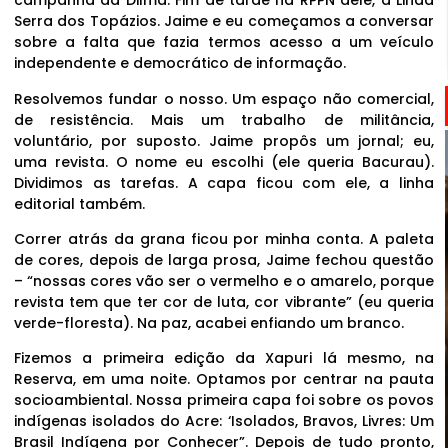
campanha da Dilma. Fim de tarde na RPPN dele, a Linda
Serra dos Topázios. Jaime e eu começamos a conversar
sobre a falta que fazia termos acesso a um veículo
independente e democrático de informação.
Resolvemos fundar o nosso. Um espaço não comercial,
de resistência. Mais um trabalho de militância,
voluntário, por suposto. Jaime propôs um jornal; eu,
uma revista. O nome eu escolhi (ele queria Bacurau).
Dividimos as tarefas. A capa ficou com ele, a linha
editorial também.
Correr atrás da grana ficou por minha conta. A paleta
de cores, depois de larga prosa, Jaime fechou questão
– “nossas cores vão ser o vermelho e o amarelo, porque
revista tem que ter cor de luta, cor vibrante” (eu queria
verde-floresta). Na paz, acabei enfiando um branco.
Fizemos a primeira edição da Xapuri lá mesmo, na
Reserva, em uma noite. Optamos por centrar na pauta
socioambiental. Nossa primeira capa foi sobre os povos
indígenas isolados do Acre: ‘Isolados, Bravos, Livres: Um
Brasil Indígena por Conhecer”. Depois de tudo pronto,