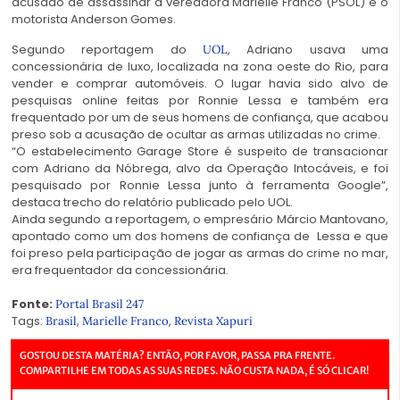
acusado de assassinar a vereadora Marielle Franco (PSOL) e o
motorista Anderson Gomes.
Segundo reportagem do
, Adriano usava uma
UOL
concessionária de luxo, localizada na zona oeste do Rio, para
vender e comprar automóveis. O lugar havia sido alvo de
pesquisas online feitas por Ronnie Lessa e também era
frequentado por um de seus homens de confiança, que acabou
preso sob a acusação de ocultar as armas utilizadas no crime.
“O estabelecimento Garage Store é suspeito de transacionar
com Adriano da Nóbrega, alvo da Operação Intocáveis, e foi
pesquisado por Ronnie Lessa junto à ferramenta Google”,
destaca trecho do relatório publicado pelo UOL.
Ainda segundo a reportagem, o empresário Márcio Mantovano,
apontado como um dos homens de confiança de Lessa e que
foi preso pela participação de jogar as armas do crime no mar,
era frequentador da concessionária.
Fonte:
Portal Brasil 247
Tags:
,
,
Brasil
Marielle Franco
Revista Xapuri
GOSTOU DESTA MATÉRIA? ENTÃO, POR FAVOR, PASSA PRA FRENTE.
COMPARTILHE EM TODAS AS SUAS REDES. NÃO CUSTA NADA, É SÓ CLICAR!