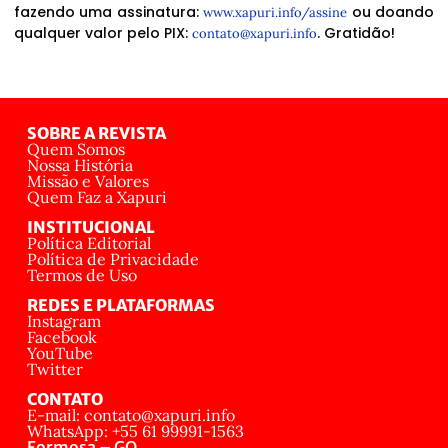
fazendo uma assinatura:
ou doando
www.xapuri.info/assine
qualquer valor pelo PIX:
. Gratidão!
contato@xapuri.info
SOBRE A REVISTA
Quem Somos
Nossa História
Missão e Valores
Quem Faz a Xapuri
INSTITUCIONAL
Política Editorial
Política de Privacidade
Termos de Uso
REDES E PLATAFORMAS
Instagram
Facebook
YouTube
Twitter
CONTATO
E-mail: contato@xapuri.info
WhatsApp: +55 61 99991-1563
Formosa – GO