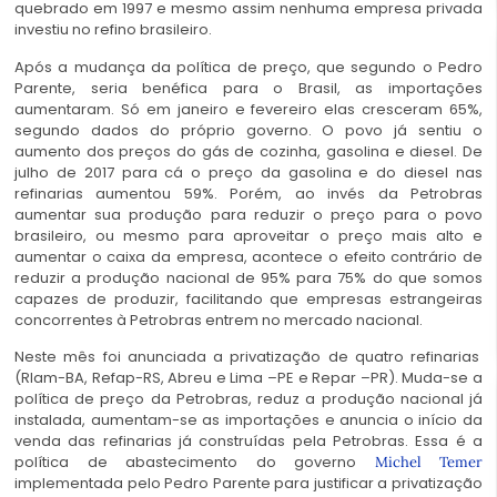
quebrado em 1997 e mesmo assim nenhuma empresa privada
investiu no refino brasileiro.
Após a mudança da política de preço, que segundo o Pedro
Parente, seria benéfica para o Brasil, as importações
aumentaram. Só em janeiro e fevereiro elas cresceram 65%,
segundo dados do próprio governo. O povo já sentiu o
aumento dos preços do gás de cozinha, gasolina e diesel. De
julho de 2017 para cá o preço da gasolina e do diesel nas
refinarias aumentou 59%. Porém, ao invés da Petrobras
aumentar sua produção para reduzir o preço para o povo
brasileiro, ou mesmo para aproveitar o preço mais alto e
aumentar o caixa da empresa, acontece o efeito contrário de
reduzir a produção nacional de 95% para 75% do que somos
capazes de produzir, facilitando que empresas estrangeiras
concorrentes à Petrobras entrem no mercado nacional.
Neste mês foi anunciada a privatização de quatro refinarias
(Rlam-BA, Refap-RS, Abreu e Lima –PE e Repar –PR). Muda-se a
política de preço da Petrobras, reduz a produção nacional já
instalada, aumentam-se as importações e anuncia o início da
venda das refinarias já construídas pela Petrobras. Essa é a
política de abastecimento do governo
Michel Temer
implementada pelo Pedro Parente para justificar a privatização