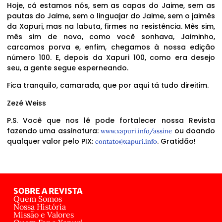
Hoje, cá estamos nós, sem as capas do Jaime, sem as
pautas do Jaime, sem o linguajar do Jaime, sem o jaimês
da Xapuri, mas na labuta, firmes na resistência. Mês sim,
mês sim de novo, como você sonhava, Jaiminho,
carcamos porva e, enfim, chegamos à nossa edição
número 100. E, depois da Xapuri 100, como era desejo
seu, a gente segue esperneando.
Fica tranquilo, camarada, que por aqui tá tudo direitim.
Zezé Weiss
P.S. Você que nos lê pode fortalecer nossa Revista
fazendo uma assinatura:
ou doando
www.xapuri.info/assine
qualquer valor pelo PIX:
. Gratidão!
contato@xapuri.info
SOBRE A REVISTA
Quem Somos
Nossa História
Missão e Valores