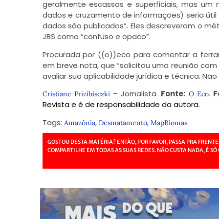
geralmente escassas e superficiais, mas um 
dados e cruzamento de informações) seria úti
dados são publicados”. Eles descreveram o méto
JBS como “confuso e opaco”.
Procurada por ((o))eco para comentar a ferr
em breve nota, que “solicitou uma reunião co
avaliar sua aplicabilidade jurídica e técnica. 
– Jornalista.
Fonte:
.
F
Cristiane Prizibisczki
O Eco
Revista e é de responsabilidade da autora.
Tags:
,
,
Amazônia
Desmatamento
MapBiomas
GOSTOU DESTA MATÉRIA? ENTÃO, POR FAVOR, PASSA PRA FRENTE
COMPARTILHE EM TODAS AS SUAS REDES. NÃO CUSTA NADA, É SÓ 