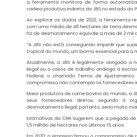
a ferramenta monitora de forma automatiz
cadeia produtiva indireta da JBS no estado do P
Ao explorar os dados de 2022, a ferramenta 
com uma média de 46 hectares de terra desmat
ha de desmatamento equivale a mais de 2 mil 
“A JBS não está conseguindo impedir que sua
tropical do mundo, um bioma essencial para a m
Atualmente, a JBS é legalmente obrigada a 
ilegal ou a casos de trabalho análogo à escra
Federal, o chamado Termo de Ajustamento
compromisso não contempla os fornecedores i
Maior produtora de carne bovina do mundo, a 
seus fornecedores diretos, segundo a or
desmatamento ilegal, portanto, seria muito mai
Estimativas da CRR sugerem que a pegada de 
1,5 milhão de hectares nos últimos 15 anos.
Em 2020, a empresa firmou o compromisso de r