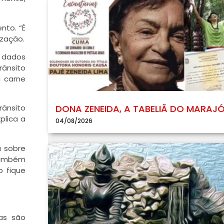
nto. “É
ização.
 dados
rânsito
 carne
DONA ZENEIDA, A TABELIÃ DO MARAJ
rânsito
plica a
04/08/2026
 sobre
Também
o fique
as são