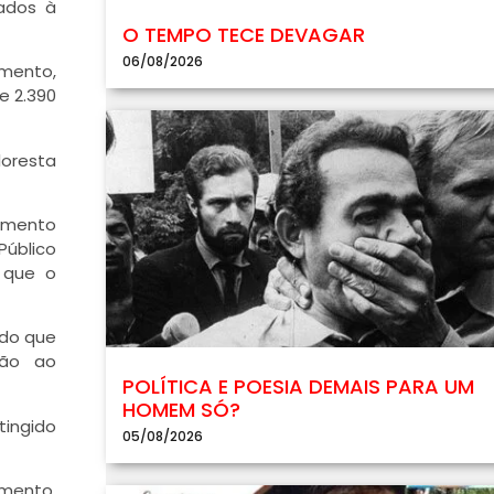
ados à
O TEMPO TECE DEVAGAR
06/08/2026
amento,
e 2.390
loresta
tamento
Público
 que o
 do que
ção ao
POLÍTICA E POESIA DEMAIS PARA UM
HOMEM SÓ?
tingido
05/08/2026
omento,