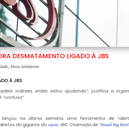
RA DESMATAMENTO LIGADO À JBS
,
idade
Meio Ambiente
DO À JBS
deia indireta, então estou ajudando”, justifica a orga
é “confusa”
ss lançou na última semana uma ferramenta de “aler
diretos da gigante da
JBS. Chamada de
carne
“Brazil Big Bee