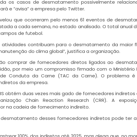
ada os casos de desmatamento possivelmente relacion
ará e “avisa” a empresa pelo Twitter.
revelou que ocorreram pelo menos 61 eventos de desmat
ada a cada semana, no estado analisado. O total anual d
campos de futebol.
s atividades contribuam para o desmatamento da maior f
anutenção do clima global”, justifica a organização.
não comprar de fornecedores diretos ligados ao desma
vidão, por meio um compromisso firmado com o Ministério 
 de Conduta da Carne (TAC da Carne). O problema é
ndiretos da empresa.
JBS obtém duas vezes mais gado de fornecedores indiretos
ganização Chain Reaction Research (CRR). A exposi
or na cadeia de fornecimento indireito.
desmatamento desses fornecedores indiretos pode ter a
astrear 100% dos indiretos até 2025, mas alega que, no m