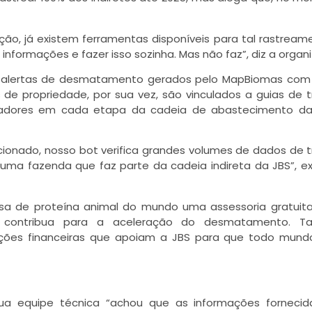
ão, já existem ferramentas disponíveis para tal rastreame
nformações e fazer isso sozinha. Mas não faz”, diz a organ
 alertas de desmatamento gerados pelo MapBiomas com
de propriedade, por sua vez, são vinculados a guias de t
adores em cada etapa da cadeia de abastecimento da
nado, nosso bot verifica grandes volumes de dados de t
uma fazenda que faz parte da cadeia indireta da JBS”, ex
a de proteína animal do mundo uma assessoria gratuita
o contribua para a aceleração do desmatamento. 
ições financeiras que apoiam a JBS para que todo mund
ua equipe técnica “achou que as informações fornecid