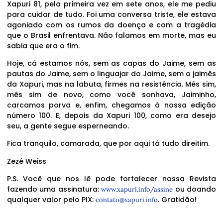
Xapuri 81, pela primeira vez em sete anos, ele me pediu
para cuidar de tudo. Foi uma conversa triste, ele estava
agoniado com os rumos da doença e com a tragédia
que o Brasil enfrentava. Não falamos em morte, mas eu
sabia que era o fim.
Hoje, cá estamos nós, sem as capas do Jaime, sem as
pautas do Jaime, sem o linguajar do Jaime, sem o jaimês
da Xapuri, mas na labuta, firmes na resistência. Mês sim,
mês sim de novo, como você sonhava, Jaiminho,
carcamos porva e, enfim, chegamos à nossa edição
número 100. E, depois da Xapuri 100, como era desejo
seu, a gente segue esperneando.
Fica tranquilo, camarada, que por aqui tá tudo direitim.
Zezé Weiss
P.S. Você que nos lê pode fortalecer nossa Revista
fazendo uma assinatura:
ou doando
www.xapuri.info/assine
qualquer valor pelo PIX:
. Gratidão!
contato@xapuri.info