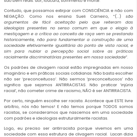
são bem reais: dor, loucura, sofrimento e morte.
Contudo, que possamos extirpar com CONSCIÊNCIA e não com
NEGAÇÃO. Como nos ensina Sueli Carneiro, “(…)
são
argumentos de fácil aceitação pelo que reiteram das
ideologias presentes no senso comum em que o elogio à
mestiçagem e a crítica ao conceito de raça vem se prestando
historicamente, não para fundamentar a construção de uma
sociedade efetivamente igualitária do ponto de vista racial, e
sim para nublar a percepção social sobre as práticas
racialmente discriminatórias presentes em nossa sociedade
”.
Os padrões de clivagem racial estão impregnadas em nosso
imaginário e em práticas sociais cotidianas. Não basta escolher
não ser ‘preconceituoso’. Não sermos ‘preconceituosos’ não
significa que sejamos ANTIRRACISTAS. Não praticar ‘injúria
racial’, não cometer crime de racismo, NÃO é ser ANTIRRACISTA.
Por certo, ninguém escolhe ser racista. Acontece que ESTE livre
arbítrio, nós não temos! E não temos porque TODOS somos
racistas, se consideramos que nascemos em uma sociedade
com padrões e ideologias estruturalmente racistas.
Logo, eu preciso ser antirracista porque vivemos em uma
sociedade com essa estrutura de clivagem racial. Lacan dizia