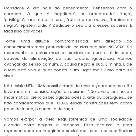
Consagre o dia hoje ao pensamento. Pensemos com o
coração. O que é ‘negritude’, ou…‘branquitude’, ‘raça’,
‘privilégio’, racismo estrutural’, ‘racismo recreativo’, ‘feminismo
negro’, ‘epistemicídio’? Dedique o seu dia a esses saberes. E
faça isso por você!
Tome uma atitude compromissada em direção ao
conhecimento mais profundo de causas que são NOSSAS. Se
responsabilize pelas mazelas sociais no qual está inserido,
através da eliminação da sua própria ignorância. Vamos
avançar do senso comum. A causa negra é sua. É minha. É de
quem está vivo e quer construir um lugar mais justo para se
viver.
Não existe NENHUMA possibilidade de ensinar/aprender se não
levarmos em consideração o racismo. Não existe ensino de
matemática, ciências biológicas, poesia, arte ou português… se
não considerarmos que TODAS essas construções têm, como
pano de fundo, o conceito de raça.
Vamos extirpar a ideia esquizofrênica de uma sociedade
dividida entre negros e brancos. Essa esquize é uma
representação do imaginário social, mas suas consequências