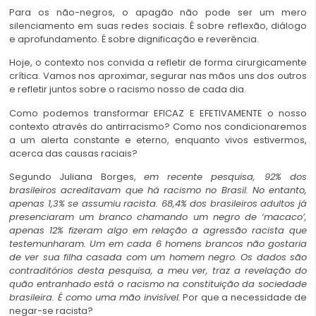
Para os não-negros, o apagão não pode ser um mero
silenciamento em suas redes sociais. É sobre reflexão, diálogo
e aprofundamento. É sobre dignificação e reverência.
Hoje, o contexto nos convida a refletir de forma cirurgicamente
crítica. Vamos nos aproximar, segurar nas mãos uns dos outros
e refletir juntos sobre o racismo nosso de cada dia.
Como podemos transformar EFICAZ E EFETIVAMENTE o nosso
contexto através do antirracismo? Como nos condicionaremos
a um alerta constante e eterno, enquanto vivos estivermos,
acerca das causas raciais?
Segundo Juliana Borges,
em recente pesquisa, 92% dos
brasileiros acreditavam que há racismo no Brasil. No entanto,
apenas 1,3% se assumiu racista. 68,4% dos brasileiros adultos já
presenciaram um branco chamando um negro de ‘macaco’,
apenas 12% fizeram algo em relação a agressão racista que
testemunharam. Um em cada 6 homens brancos não gostaria
de ver sua filha casada com um homem negro. Os dados são
contraditórios desta pesquisa, a meu ver, traz a revelação do
quão entranhado está o racismo na constituição da sociedade
brasileira. É como uma mão invisível.
Por que a necessidade de
negar-se racista?