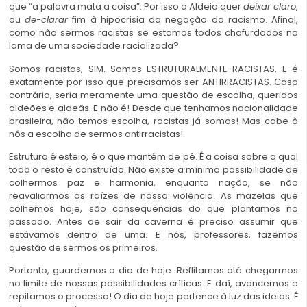
que “a palavra mata a coisa”. Por isso a Aldeia quer
deixar claro
,
ou
de-clarar
fim à hipocrisia da negação do racismo. Afinal,
como não sermos racistas se estamos todos chafurdados na
lama de uma sociedade racializada?
Somos racistas, SIM. Somos ESTRUTURALMENTE RACISTAS. E é
exatamente por isso que precisamos ser ANTIRRACISTAS. Caso
contrário, seria meramente uma questão de escolha, queridos
aldeões e aldeãs. E não é! Desde que tenhamos nacionalidade
brasileira, não temos escolha, racistas já somos! Mas cabe à
nós a escolha de sermos antirracistas!
Estrutura é esteio, é o que mantém de pé. É a coisa sobre a qual
todo o resto é construído. Não existe a mínima possibilidade de
colhermos paz e harmonia, enquanto nação, se não
reavaliarmos as raízes de nossa violência. As mazelas que
colhemos hoje, são consequências do que plantamos no
passado. Antes de sair da caverna é preciso assumir que
estávamos dentro de uma. E nós, professores, fazemos
questão de sermos os primeiros.
Portanto, guardemos o dia de hoje. Reflitamos até chegarmos
no limite de nossas possibilidades críticas. E daí, avancemos e
repitamos o processo! O dia de hoje pertence à luz das ideias. É