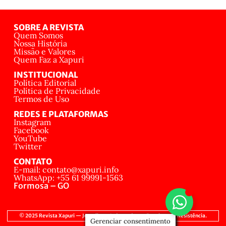
SOBRE A REVISTA
Quem Somos
Nossa História
Missão e Valores
Quem Faz a Xapuri
INSTITUCIONAL
Política Editorial
Política de Privacidade
Termos de Uso
REDES E PLATAFORMAS
Instagram
Facebook
YouTube
Twitter
CONTATO
E-mail: contato@xapuri.info
WhatsApp: +55 61 99991-1563
Formosa – GO
© 2025 Revista Xapuri — Jornalismo Independente, Popular e de Resistência.
Gerenciar consentimento