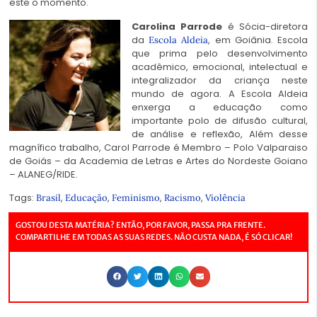
este o momento.
Carolina Parrode
é Sócia-diretora
da
, em Goiânia. Escola
Escola Aldeia
que prima pelo desenvolvimento
acadêmico, emocional, intelectual e
integralizador da criança neste
mundo de agora. A Escola Aldeia
enxerga a educação como
importante polo de difusão cultural,
de análise e reflexão, Além desse
magnífico trabalho, Carol Parrode é Membro – Polo Valparaiso
de Goiás – da Academia de Letras e Artes do Nordeste Goiano
– ALANEG/RIDE.
Tags:
,
,
,
,
Brasil
Educação
Feminismo
Racismo
Violência
GOSTOU DESTA MATÉRIA? ENTÃO, POR FAVOR, PASSA PRA FRENTE.
COMPARTILHE EM TODAS AS SUAS REDES. NÃO CUSTA NADA, É SÓ CLICAR!