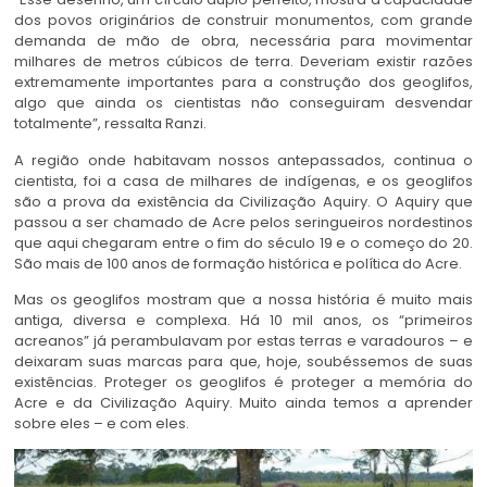
dos povos originários de construir monumentos, com grande
demanda de mão de obra, necessária para movimentar
milhares de metros cúbicos de terra. Deveriam existir razões
extremamente importantes para a construção dos geoglifos,
algo que ainda os cientistas não conseguiram desvendar
totalmente”, ressalta Ranzi.
A região onde habitavam nossos antepassados, continua o
cientista, foi a casa de milhares de indígenas, e os geoglifos
são a prova da existência da Civilização Aquiry. O Aquiry que
passou a ser chamado de Acre pelos seringueiros nordestinos
que aqui chegaram entre o fim do século 19 e o começo do 20.
São mais de 100 anos de formação histórica e política do Acre.
Mas os geoglifos mostram que a nossa história é muito mais
antiga, diversa e complexa. Há 10 mil anos, os “primeiros
acreanos” já perambulavam por estas terras e varadouros – e
deixaram suas marcas para que, hoje, soubéssemos de suas
existências. Proteger os geoglifos é proteger a memória do
Acre e da Civilização Aquiry. Muito ainda temos a aprender
sobre eles – e com eles.