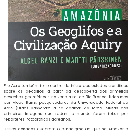
E o Acre também foi o centro do início dos estudos científicos
sobre os geoglifos, a partir da descoberta dos primeiros
desenhos geométricos na zona rural de Rio Branco. Liderados
por Alceu Ranzi, pesquisadores da Universidade Federal do
Acre (Ufac) passaram a se dedicar ao tema. Muitas das
primeiras imagens que rodam o mundo foram feitas por
repórteres-fotográficos acreanos.
“Essas achados quebram o paradigma de que na Amazônia