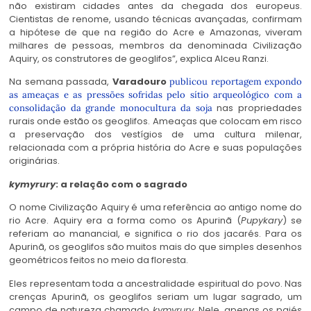
não existiram cidades antes da chegada dos europeus.
Cientistas de renome, usando técnicas avançadas, confirmam
a hipótese de que na região do Acre e Amazonas, viveram
milhares de pessoas, membros da denominada Civilização
Aquiry, os construtores de geoglifos”, explica Alceu Ranzi.
Na semana passada,
Varadouro
publicou reportagem expondo
as ameaças e as pressões sofridas pelo sítio arqueológico com a
nas propriedades
consolidação da grande monocultura da soja
rurais onde estão os geoglifos. Ameaças que colocam em risco
a preservação dos vestígios de uma cultura milenar,
relacionada com a própria história do Acre e suas populações
originárias.
kymyrury
: a relação com o sagrado
O nome Civilização Aquiry é uma referência ao antigo nome do
rio Acre. Aquiry era a forma como os Apurinã (
Pupykary
) se
referiam ao manancial, e significa o rio dos jacarés. Para os
Apurinã, os geoglifos são muitos mais do que simples desenhos
geométricos feitos no meio da floresta.
Eles representam toda a ancestralidade espiritual do povo. Nas
crenças Apurinã, os geoglifos seriam um lugar sagrado, um
campo de natureza chamado
kymyrury
. Nele, apenas os pajés