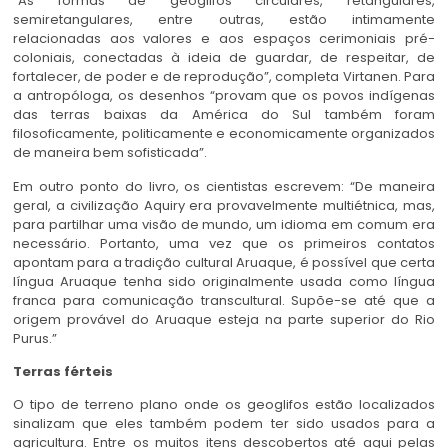
“As formas de geoglifos circulares, retangulares,
semiretangulares, entre outras, estão intimamente
relacionadas aos valores e aos espaços cerimoniais pré-
coloniais, conectadas à ideia de guardar, de respeitar, de
fortalecer, de poder e de reprodução”, completa Virtanen. Para
a antropóloga, os desenhos “provam que os povos indígenas
das terras baixas da América do Sul também foram
filosoficamente, politicamente e economicamente organizados
de maneira bem sofisticada”.
Em outro ponto do livro, os cientistas escrevem: “De maneira
geral, a civilização Aquiry era provavelmente multiétnica, mas,
para partilhar uma visão de mundo, um idioma em comum era
necessário. Portanto, uma vez que os primeiros contatos
apontam para a tradição cultural Aruaque, é possível que certa
língua Aruaque tenha sido originalmente usada como língua
franca para comunicação transcultural. Supõe-se até que a
origem provável do Aruaque esteja na parte superior do Rio
Purus.”
Terras férteis
O tipo de terreno plano onde os geoglifos estão localizados
sinalizam que eles também podem ter sido usados para a
agricultura. Entre os muitos itens descobertos até aqui pelas