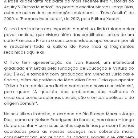
A frase dilacerante faz parte do mais recente livro “Estórias do
Aquiry & Outros Mundos”, do poeta e escritor Marcos Jorge Dias,
autor de outras duas publicações anteriores – “Face Oculta”, de
2009, e “Poemas Insensatos”, de 2912, pela Editora Xapuri.
O livro tem trechos em espanhol e quéchua, linda falada pelos
povos andinos que viviam além das cordilheiras antes de um
certo Francisco Pizarro e seus comandados aparecerem por ali
e reduzirem toda a cultura do Povo Inca a fragmentos
recolhidos aqui e ali.
O livro tem apresentação de Ivan Russef, um intelectual
graduado em Letras pela Fundação de Educação e Cultura do
ABC (1972) e também com graduação em Ciências Jurídicas e
Sociais, além de prefácio de Iêda Villas Boas. É ela que aponta:
“O livro é um apelo, uma flecha certeira em nossa consciência”,
para quem “A questão dos problemas das mulheres é
encarada como problemas sociais, são crônicas poéticas e de
origem comum”.
No seu último trabalho, o acreano de Rio Branco Marcus Jorge
Dias, como um Nelson Rodrigues da floresta, nos ataca – longe
de apresentar – com seus contos cujas linhas parecem flechas
apontadas para as nossas cabeças nos cobrando maior
conscientização em relação às chagas sociais que atingem