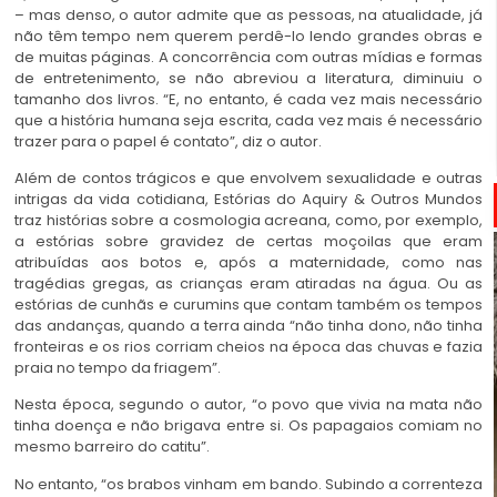
– mas denso, o autor admite que as pessoas, na atualidade, já
não têm tempo nem querem perdê-lo lendo grandes obras e
de muitas páginas. A concorrência com outras mídias e formas
de entretenimento, se não abreviou a literatura, diminuiu o
tamanho dos livros. “E, no entanto, é cada vez mais necessário
que a história humana seja escrita, cada vez mais é necessário
trazer para o papel é contato”, diz o autor.
Além de contos trágicos e que envolvem sexualidade e outras
intrigas da vida cotidiana, Estórias do Aquiry & Outros Mundos
traz histórias sobre a cosmologia acreana, como, por exemplo,
a estórias sobre gravidez de certas moçoilas que eram
atribuídas aos botos e, após a maternidade, como nas
tragédias gregas, as crianças eram atiradas na água. Ou as
estórias de cunhãs e curumins que contam também os tempos
das andanças, quando a terra ainda “não tinha dono, não tinha
fronteiras e os rios corriam cheios na época das chuvas e fazia
praia no tempo da friagem”.
Nesta época, segundo o autor, “o povo que vivia na mata não
tinha doença e não brigava entre si. Os papagaios comiam no
mesmo barreiro do catitu”.
No entanto, “os brabos vinham em bando. Subindo a correnteza