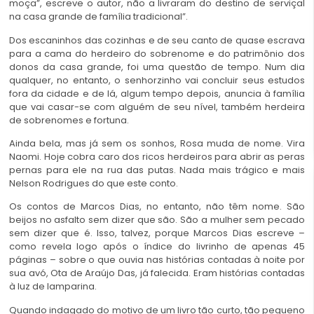
moça”, escreve o autor, não a livraram do destino de serviçal
na casa grande de família tradicional”.
Dos escaninhos das cozinhas e de seu canto de quase escrava
para a cama do herdeiro do sobrenome e do patrimônio dos
donos da casa grande, foi uma questão de tempo. Num dia
qualquer, no entanto, o senhorzinho vai concluir seus estudos
fora da cidade e de lá, algum tempo depois, anuncia à família
que vai casar-se com alguém de seu nível, também herdeira
de sobrenomes e fortuna.
Ainda bela, mas já sem os sonhos, Rosa muda de nome. Vira
Naomi. Hoje cobra caro dos ricos herdeiros para abrir as peras
pernas para ele na rua das putas. Nada mais trágico e mais
Nelson Rodrigues do que este conto.
Os contos de Marcos Dias, no entanto, não têm nome. São
beijos no asfalto sem dizer que são. São a mulher sem pecado
sem dizer que é. Isso, talvez, porque Marcos Dias escreve –
como revela logo após o índice do livrinho de apenas 45
páginas – sobre o que ouvia nas histórias contadas à noite por
sua avó, Ota de Araújo Das, já falecida. Eram histórias contadas
à luz de lamparina.
Quando indagado do motivo de um livro tão curto, tão pequeno