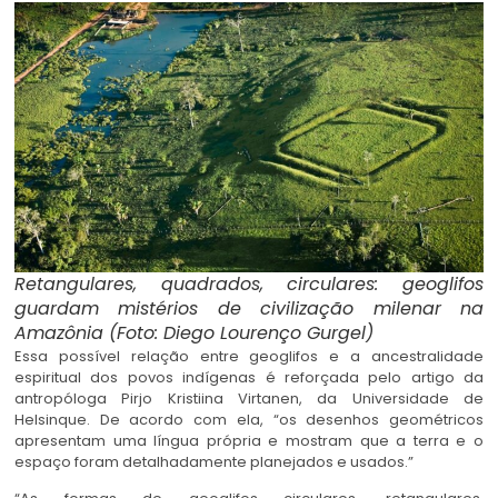
Retangulares, quadrados, circulares: geoglifos
guardam mistérios de civilização milenar na
Amazônia (Foto: Diego Lourenço Gurgel)
Essa possível relação entre geoglifos e a ancestralidade
espiritual dos povos indígenas é reforçada pelo artigo da
antropóloga Pirjo Kristiina Virtanen, da Universidade de
Helsinque. De acordo com ela, “os desenhos geométricos
apresentam uma língua própria e mostram que a terra e o
espaço foram detalhadamente planejados e usados.”