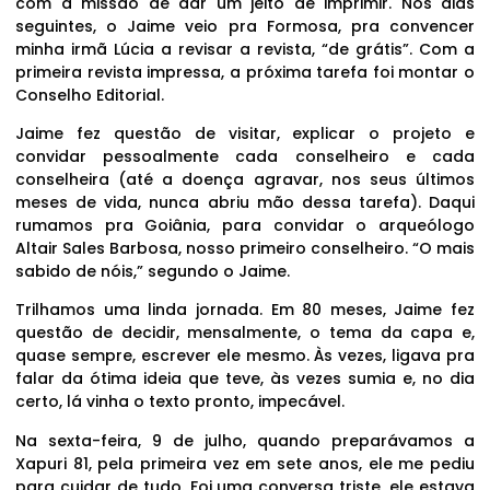
com a missão de dar um jeito de imprimir. Nos dias
seguintes, o Jaime veio pra Formosa, pra convencer
minha irmã Lúcia a revisar a revista, “de grátis”. Com a
primeira revista impressa, a próxima tarefa foi montar o
Conselho Editorial.
Jaime fez questão de visitar, explicar o projeto e
convidar pessoalmente cada conselheiro e cada
conselheira (até a doença agravar, nos seus últimos
meses de vida, nunca abriu mão dessa tarefa). Daqui
rumamos pra Goiânia, para convidar o arqueólogo
Altair Sales Barbosa, nosso primeiro conselheiro. “O mais
sabido de nóis,” segundo o Jaime.
Trilhamos uma linda jornada. Em 80 meses, Jaime fez
questão de decidir, mensalmente, o tema da capa e,
quase sempre, escrever ele mesmo. Às vezes, ligava pra
falar da ótima ideia que teve, às vezes sumia e, no dia
certo, lá vinha o texto pronto, impecável.
Na sexta-feira, 9 de julho, quando preparávamos a
Xapuri 81, pela primeira vez em sete anos, ele me pediu
para cuidar de tudo. Foi uma conversa triste, ele estava