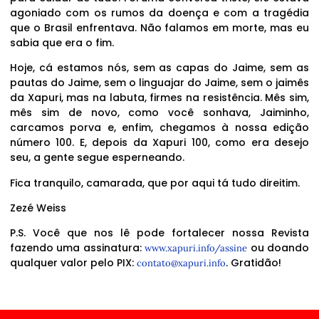
agoniado com os rumos da doença e com a tragédia
que o Brasil enfrentava. Não falamos em morte, mas eu
sabia que era o fim.
Hoje, cá estamos nós, sem as capas do Jaime, sem as
pautas do Jaime, sem o linguajar do Jaime, sem o jaimês
da Xapuri, mas na labuta, firmes na resistência. Mês sim,
mês sim de novo, como você sonhava, Jaiminho,
carcamos porva e, enfim, chegamos à nossa edição
número 100. E, depois da Xapuri 100, como era desejo
seu, a gente segue esperneando.
Fica tranquilo, camarada, que por aqui tá tudo direitim.
Zezé Weiss
P.S. Você que nos lê pode fortalecer nossa Revista
fazendo uma assinatura:
ou doando
www.xapuri.info/assine
qualquer valor pelo PIX:
. Gratidão!
contato@xapuri.info