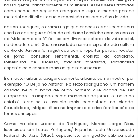
nossa gente, principalmente as mulheres, esses seres tratados
como sendo de segunda categoria e cuja felicidade parece
material de difícil estoque e reposição nos armazéns da vida.
Nelson Rodrigues, o dramaturgo que chocou o Brasil como seus
escritos de sangue a falar do cotidiano brasileiro com os contos
da “vida como ela é”, fez-se em diversos setores da vida social,
na década de 50. Sua criatividade numa incipiente vida cultura
do Rio de Janeiro foi registrada como repórter policial, redator
de jornal, consultor sentimental, cronista do cotidiano,
folhetinista de sucesso, tradutor fantasma, romancista
esporádico e contista mais do que reconhecido.
É um autor urbano, exageradamente urbano, como mostra, por
exemplo, “O Beijo no Asfalto”. No texto rodriguiano, um homem
casado beija a boca de outro homem que acaba de ser
atropelado. Estampado como manchete de jornal, o “beijo no
asfalto” torna-se o assunto mais comentado na cidade.
Sexualidade, intrigas, ética na imprensa e crise familiar são os
temas principais.
Como na obra urbana de Rodrigues, Marcos Jorge Dias,
licenciado em Letras Português/ Espanhol pela Universidade
Federal do Acre (Ufac), especialista em gestão pública pela