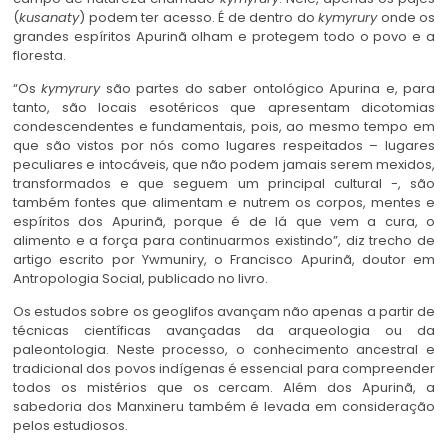
(
kusanaty
) podem ter acesso. É de dentro do
kymyrury
onde os
grandes espíritos Apurinã olham e protegem todo o povo e a
floresta.
“Os
kymyrury
são partes do saber ontológico Apurina e, para
tanto, são locais esotéricos que apresentam dicotomias
condescendentes e fundamentais, pois, ao mesmo tempo em
que são vistos por nós como lugares respeitados – lugares
peculiares e intocáveis, que não podem jamais serem mexidos,
transformados e que seguem um principal cultural -, são
também fontes que alimentam e nutrem os corpos, mentes e
espíritos dos Apurinã, porque é de lá que vem a cura, o
alimento e a força para continuarmos existindo”, diz trecho de
artigo escrito por Ywmuniry, o Francisco Apurinã, doutor em
Antropologia Social, publicado no livro.
Os estudos sobre os geoglifos avançam não apenas a partir de
técnicas científicas avançadas da arqueologia ou da
paleontologia. Neste processo, o conhecimento ancestral e
tradicional dos povos indígenas é essencial para compreender
todos os mistérios que os cercam. Além dos Apurinã, a
sabedoria dos Manxineru também é levada em consideração
pelos estudiosos.