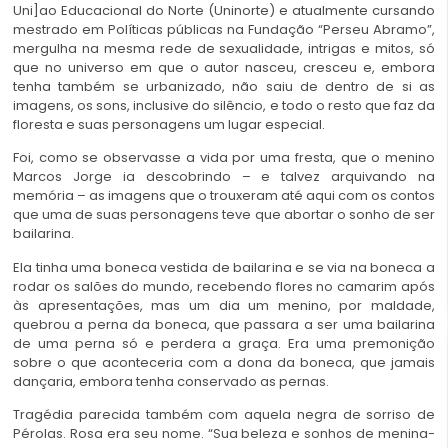
Uni]ao Educacional do Norte (Uninorte) e atualmente cursando
mestrado em Políticas públicas na Fundação “Perseu Abramo”,
mergulha na mesma rede de sexualidade, intrigas e mitos, só
que no universo em que o autor nasceu, cresceu e, embora
tenha também se urbanizado, não saiu de dentro de si as
imagens, os sons, inclusive do silêncio, e todo o resto que faz da
floresta e suas personagens um lugar especial.
Foi, como se observasse a vida por uma fresta, que o menino
Marcos Jorge ia descobrindo – e talvez arquivando na
memória – as imagens que o trouxeram até aqui com os contos
que uma de suas personagens teve que abortar o sonho de ser
bailarina.
Ela tinha uma boneca vestida de bailarina e se via na boneca a
rodar os salões do mundo, recebendo flores no camarim após
às apresentações, mas um dia um menino, por maldade,
quebrou a perna da boneca, que passara a ser uma bailarina
de uma perna só e perdera a graça. Era uma premonição
sobre o que aconteceria com a dona da boneca, que jamais
dançaria, embora tenha conservado as pernas.
Tragédia parecida também com aquela negra de sorriso de
Pérolas. Rosa era seu nome. “Sua beleza e sonhos de menina-