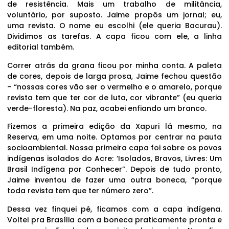
de resistência. Mais um trabalho de militância,
voluntário, por suposto. Jaime propôs um jornal; eu,
uma revista. O nome eu escolhi (ele queria Bacurau).
Dividimos as tarefas. A capa ficou com ele, a linha
editorial também.
Correr atrás da grana ficou por minha conta. A paleta
de cores, depois de larga prosa, Jaime fechou questão
– “nossas cores vão ser o vermelho e o amarelo, porque
revista tem que ter cor de luta, cor vibrante” (eu queria
verde-floresta). Na paz, acabei enfiando um branco.
Fizemos a primeira edição da Xapuri lá mesmo, na
Reserva, em uma noite. Optamos por centrar na pauta
socioambiental. Nossa primeira capa foi sobre os povos
indígenas isolados do Acre: ‘Isolados, Bravos, Livres: Um
Brasil Indígena por Conhecer”. Depois de tudo pronto,
Jaime inventou de fazer uma outra boneca, “porque
toda revista tem que ter número zero”.
Dessa vez finquei pé, ficamos com a capa indígena.
Voltei pra Brasília com a boneca praticamente pronta e