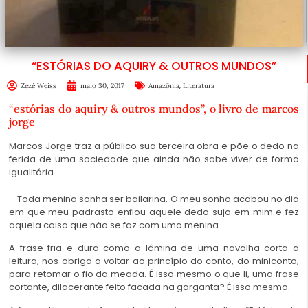
“ESTÓRIAS DO AQUIRY & OUTROS MUNDOS”
,
Zezé Weiss
maio 30, 2017
Amazônia
Literatura
“estórias do aquiry & outros mundos”, o livro de marcos
jorge
Marcos Jorge traz a público sua terceira obra e põe o dedo na
ferida de uma sociedade que ainda não sabe viver de forma
igualitária.
– Toda menina sonha ser bailarina. O meu sonho acabou no dia
em que meu padrasto enfiou aquele dedo sujo em mim e fez
aquela coisa que não se faz com uma menina.
A frase fria e dura como a lâmina de uma navalha corta a
leitura, nos obriga a voltar ao princípio do conto, do miniconto,
para retomar o fio da meada. É isso mesmo o que li, uma frase
cortante, dilacerante feito facada na garganta? É isso mesmo.