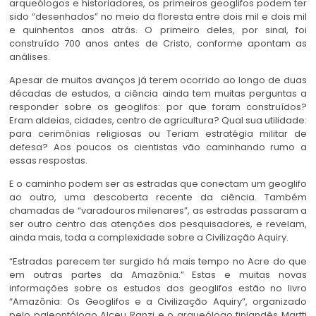
arqueólogos e historiadores, os primeiros geoglifos podem ter
sido “desenhados” no meio da floresta entre dois mil e dois mil
e quinhentos anos atrás. O primeiro deles, por sinal, foi
construído 700 anos antes de Cristo, conforme apontam as
análises.
Apesar de muitos avanços já terem ocorrido ao longo de duas
décadas de estudos, a ciência ainda tem muitas perguntas a
responder sobre os geoglifos: por que foram construídos?
Eram aldeias, cidades, centro de agricultura? Qual sua utilidade:
para cerimônias religiosas ou Teriam estratégia militar de
defesa? Aos poucos os cientistas vão caminhando rumo a
essas respostas.
E o caminho podem ser as estradas que conectam um geoglifo
ao outro, uma descoberta recente da ciência. Também
chamadas de “varadouros milenares”, as estradas passaram a
ser outro centro das atenções dos pesquisadores, e revelam,
ainda mais, toda a complexidade sobre a Civilização Aquiry.
“Estradas parecem ter surgido há mais tempo no Acre do que
em outras partes da Amazônia.” Estas e muitas novas
informações sobre os estudos dos geoglifos estão no livro
“Amazônia: Os Geoglifos e a Civilização Aquiry”, organizado
pelo paleontólogo Alceu Ranzi e o arqueólogo finlandês Martti