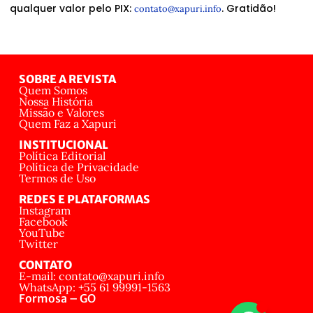
qualquer valor pelo PIX:
. Gratidão!
contato@xapuri.info
SOBRE A REVISTA
Quem Somos
Nossa História
Missão e Valores
Quem Faz a Xapuri
INSTITUCIONAL
Política Editorial
Política de Privacidade
Termos de Uso
REDES E PLATAFORMAS
Instagram
Facebook
YouTube
Twitter
CONTATO
E-mail: contato@xapuri.info
WhatsApp: +55 61 99991-1563
Formosa – GO