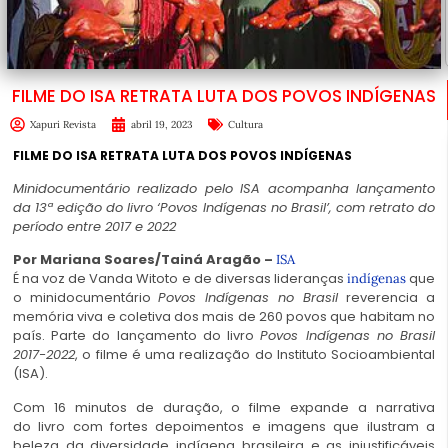
FILME DO ISA RETRATA LUTA DOS POVOS INDÍGENAS
Xapuri Revista
abril 19, 2023
Cultura
FILME DO ISA RETRATA LUTA DOS POVOS INDÍGENAS
Minidocumentário realizado pelo ISA acompanha lançamento
da 13ª edição do livro ‘Povos Indígenas no Brasil’, com retrato do
período entre 2017 e 2022
Por Mariana Soares/Tainá Aragão –
ISA
É na voz de Vanda Witoto e de diversas lideranças
que
indígenas
o minidocumentário
Povos Indígenas no Brasil
reverencia a
memória viva e coletiva dos mais de 260 povos que habitam no
país. Parte do lançamento do livro
Povos Indígenas no Brasil
2017-2022
, o filme é uma realização do Instituto Socioambiental
(ISA).
Com 16 minutos de duração, o filme expande a narrativa
do livro com fortes depoimentos e imagens que ilustram a
beleza da diversidade indígena brasileira e as injustificáveis