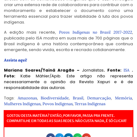
criar uma extensa rede de colaboradores para contribuir com o
monitoramento e estabelecer o documento como uma
ferramenta essencial para trazer visibilidade à luta dos povos
indígenas.
A edição mais recente,
,
Povos Indígenas no Brasil 2017-2022
publicada pelo ISA mostra em suas mais de 700 páginas que o
Brasil indígena é uma história contemporânea que continua
emergente, sendo vivida, escrita e recriada cotidianamente.
Assista aqui!
Mariana Soares/Tainá Aragão –
Jornalistas
. Fonte:
.
ISA
Foto:
Katie Mähler/Apib.
Este artigo não representa
necessariamente a opinião da Revista Xapuri e é de
responsabilidade das autoras.
Tags:
,
,
,
,
,
Amazonas
Biodiversidade
Brasil
Demarcação
Memória
,
,
Mulheres Indígenas
Povos Indígenas
Terras Indígenas
GOSTOU DESTA MATÉRIA? ENTÃO, POR FAVOR, PASSA PRA FRENTE.
COMPARTILHE EM TODAS AS SUAS REDES. NÃO CUSTA NADA, É SÓ CLICAR!