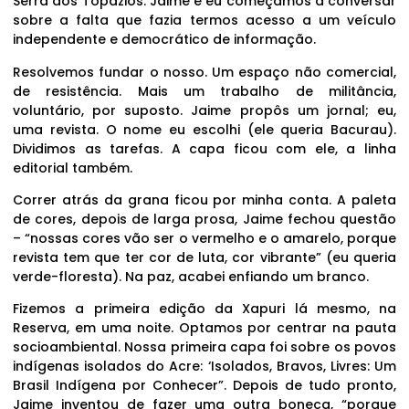
Serra dos Topázios. Jaime e eu começamos a conversar
sobre a falta que fazia termos acesso a um veículo
independente e democrático de informação.
Resolvemos fundar o nosso. Um espaço não comercial,
de resistência. Mais um trabalho de militância,
voluntário, por suposto. Jaime propôs um jornal; eu,
uma revista. O nome eu escolhi (ele queria Bacurau).
Dividimos as tarefas. A capa ficou com ele, a linha
editorial também.
Correr atrás da grana ficou por minha conta. A paleta
de cores, depois de larga prosa, Jaime fechou questão
– “nossas cores vão ser o vermelho e o amarelo, porque
revista tem que ter cor de luta, cor vibrante” (eu queria
verde-floresta). Na paz, acabei enfiando um branco.
Fizemos a primeira edição da Xapuri lá mesmo, na
Reserva, em uma noite. Optamos por centrar na pauta
socioambiental. Nossa primeira capa foi sobre os povos
indígenas isolados do Acre: ‘Isolados, Bravos, Livres: Um
Brasil Indígena por Conhecer”. Depois de tudo pronto,
Jaime inventou de fazer uma outra boneca, “porque