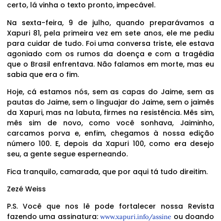
certo, lá vinha o texto pronto, impecável.
Na sexta-feira, 9 de julho, quando preparávamos a
Xapuri 81, pela primeira vez em sete anos, ele me pediu
para cuidar de tudo. Foi uma conversa triste, ele estava
agoniado com os rumos da doença e com a tragédia
que o Brasil enfrentava. Não falamos em morte, mas eu
sabia que era o fim.
Hoje, cá estamos nós, sem as capas do Jaime, sem as
pautas do Jaime, sem o linguajar do Jaime, sem o jaimês
da Xapuri, mas na labuta, firmes na resistência. Mês sim,
mês sim de novo, como você sonhava, Jaiminho,
carcamos porva e, enfim, chegamos à nossa edição
número 100. E, depois da Xapuri 100, como era desejo
seu, a gente segue esperneando.
Fica tranquilo, camarada, que por aqui tá tudo direitim.
Zezé Weiss
P.S. Você que nos lê pode fortalecer nossa Revista
fazendo uma assinatura:
ou doando
www.xapuri.info/assine