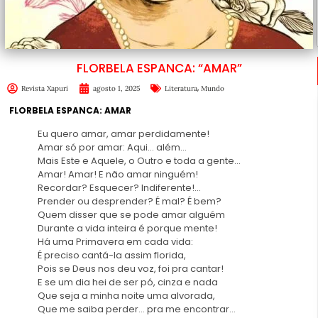
FLORBELA ESPANCA: “AMAR”
,
Revista Xapuri
agosto 1, 2025
Literatura
Mundo
FLORBELA ESPANCA: AMAR
Eu quero amar, amar perdidamente!
Amar só por amar: Aqui… além…
Mais Este e Aquele, o Outro e toda a gente…
Amar! Amar! E não amar ninguém!
Recordar? Esquecer? Indiferente!…
Prender ou desprender? É mal? É bem?
Quem disser que se pode amar alguém
Durante a vida inteira é porque mente!
Há uma Primavera em cada vida:
É preciso cantá-la assim florida,
Pois se Deus nos deu voz, foi pra cantar!
E se um dia hei de ser pó, cinza e nada
Que seja a minha noite uma alvorada,
Que me saiba perder… pra me encontrar…