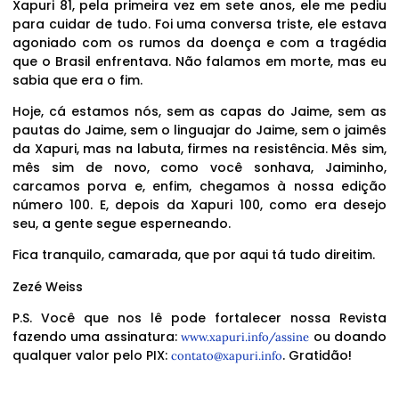
Xapuri 81, pela primeira vez em sete anos, ele me pediu
para cuidar de tudo. Foi uma conversa triste, ele estava
agoniado com os rumos da doença e com a tragédia
que o Brasil enfrentava. Não falamos em morte, mas eu
sabia que era o fim.
Hoje, cá estamos nós, sem as capas do Jaime, sem as
pautas do Jaime, sem o linguajar do Jaime, sem o jaimês
da Xapuri, mas na labuta, firmes na resistência. Mês sim,
mês sim de novo, como você sonhava, Jaiminho,
carcamos porva e, enfim, chegamos à nossa edição
número 100. E, depois da Xapuri 100, como era desejo
seu, a gente segue esperneando.
Fica tranquilo, camarada, que por aqui tá tudo direitim.
Zezé Weiss
P.S. Você que nos lê pode fortalecer nossa Revista
fazendo uma assinatura:
ou doando
www.xapuri.info/assine
qualquer valor pelo PIX:
. Gratidão!
contato@xapuri.info