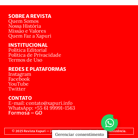
SOBRE A REVISTA
Quem Somos
Nossa História
Missão e Valores
Quem Faz a Xapuri
INSTITUCIONAL
Política Editorial
Política de Privacidade
Termos de Uso
REDES E PLATAFORMAS
Instagram
Facebook
YouTube
Twitter
CONTATO
E-mail: contato@xapuri.info
WhatsApp: +55 61 99991-1563
Formosa – GO
© 2025 Revista Xapuri — Jornalismo Independente, Popular e de Resistência.
Gerenciar consentimento