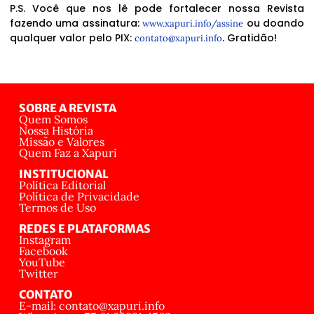
P.S. Você que nos lê pode fortalecer nossa Revista
fazendo uma assinatura:
ou doando
www.xapuri.info/assine
qualquer valor pelo PIX:
. Gratidão!
contato@xapuri.info
SOBRE A REVISTA
Quem Somos
Nossa História
Missão e Valores
Quem Faz a Xapuri
INSTITUCIONAL
Política Editorial
Política de Privacidade
Termos de Uso
REDES E PLATAFORMAS
Instagram
Facebook
YouTube
Twitter
CONTATO
E-mail: contato@xapuri.info