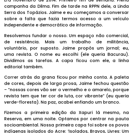
Era novembro de 2014. Primeiro fim de semana. Plena
campanha da Dilma. Fim de tarde na RPPN dele, a Linda
Serra dos Topázios. Jaime e eu começamos a conversar
sobre a falta que fazia termos acesso a um veículo
independente e democrático de informação.
Resolvemos fundar o nosso. Um espaço não comercial,
de resistência. Mais um trabalho de militância,
voluntário, por suposto. Jaime propôs um jornal; eu,
uma revista. O nome eu escolhi (ele queria Bacurau).
Dividimos as tarefas. A capa ficou com ele, a linha
editorial também.
Correr atrás da grana ficou por minha conta. A paleta
de cores, depois de larga prosa, Jaime fechou questão
– “nossas cores vão ser o vermelho e o amarelo, porque
revista tem que ter cor de luta, cor vibrante” (eu queria
verde-floresta). Na paz, acabei enfiando um branco.
Fizemos a primeira edição da Xapuri lá mesmo, na
Reserva, em uma noite. Optamos por centrar na pauta
socioambiental. Nossa primeira capa foi sobre os povos
indígenas isolados do Acre: ‘Isolados, Bravos, Livres: Um