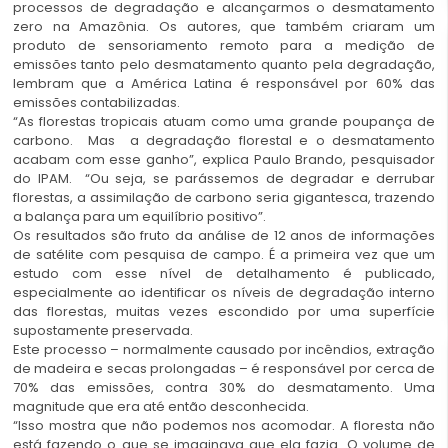
processos de degradação e alcançarmos o desmatamento
zero na Amazônia. Os autores, que também criaram um
produto de sensoriamento remoto para a medição de
emissões tanto pelo desmatamento quanto pela degradação,
lembram que a América Latina é responsável por 60% das
emissões contabilizadas.
“As florestas tropicais atuam como uma grande poupança de
carbono. Mas a degradação florestal e o desmatamento
acabam com esse ganho”, explica Paulo Brando, pesquisador
do IPAM. “Ou seja, se parássemos de degradar e derrubar
florestas, a assimilação de carbono seria gigantesca, trazendo
a balança para um equilíbrio positivo”.
Os resultados são fruto da análise de 12 anos de informações
de
satélite
com pesquisa de campo. É a primeira vez que um
estudo com esse nível de detalhamento é publicado,
especialmente ao identificar os níveis de degradação interno
das florestas, muitas vezes escondido por uma superfície
supostamente preservada.
Este processo – normalmente causado por incêndios, extração
de madeira e secas prolongadas – é responsável por cerca de
70% das emissões, contra 30% do desmatamento. Uma
magnitude que era até então desconhecida.
“Isso mostra que não podemos nos acomodar. A floresta não
está fazendo o que se imaginava que ela fazia. O volume de