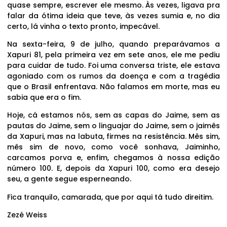
quase sempre, escrever ele mesmo. Às vezes, ligava pra
falar da ótima ideia que teve, às vezes sumia e, no dia
certo, lá vinha o texto pronto, impecável.
Na sexta-feira, 9 de julho, quando preparávamos a
Xapuri 81, pela primeira vez em sete anos, ele me pediu
para cuidar de tudo. Foi uma conversa triste, ele estava
agoniado com os rumos da doença e com a tragédia
que o Brasil enfrentava. Não falamos em morte, mas eu
sabia que era o fim.
Hoje, cá estamos nós, sem as capas do Jaime, sem as
pautas do Jaime, sem o linguajar do Jaime, sem o jaimês
da Xapuri, mas na labuta, firmes na resistência. Mês sim,
mês sim de novo, como você sonhava, Jaiminho,
carcamos porva e, enfim, chegamos à nossa edição
número 100. E, depois da Xapuri 100, como era desejo
seu, a gente segue esperneando.
Fica tranquilo, camarada, que por aqui tá tudo direitim.
Zezé Weiss