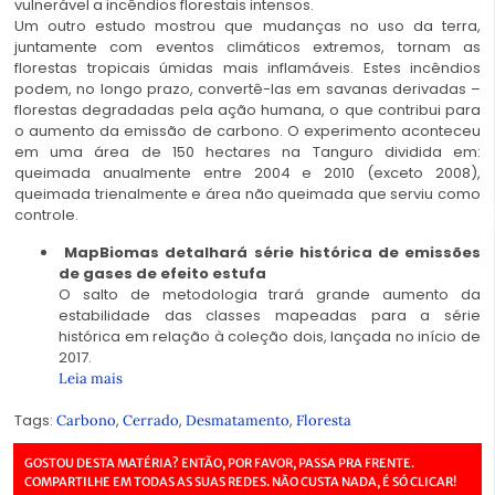
vulnerável a incêndios florestais intensos.
Um outro estudo mostrou que mudanças no uso da terra,
juntamente com eventos climáticos extremos, tornam as
florestas tropicais úmidas mais inflamáveis. Estes incêndios
podem, no longo prazo, convertê-las em savanas derivadas –
florestas degradadas pela ação humana, o que contribui para
o aumento da emissão de carbono. O experimento aconteceu
em uma área de 150 hectares na Tanguro dividida em:
queimada anualmente entre 2004 e 2010 (exceto 2008),
queimada trienalmente e área não queimada que serviu como
controle.
MapBiomas detalhará série histórica de emissões
de gases de efeito estufa
O salto de metodologia trará grande aumento da
estabilidade das classes mapeadas para a série
histórica em relação à coleção dois, lançada no início de
2017.
Leia mais
Tags:
,
,
,
Carbono
Cerrado
Desmatamento
Floresta
GOSTOU DESTA MATÉRIA? ENTÃO, POR FAVOR, PASSA PRA FRENTE.
COMPARTILHE EM TODAS AS SUAS REDES. NÃO CUSTA NADA, É SÓ CLICAR!