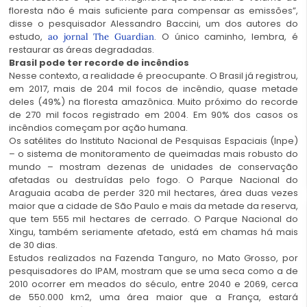
floresta não é mais suficiente para compensar as emissões”,
disse o pesquisador Alessandro Baccini, um dos autores do
estudo,
. O único caminho, lembra, é
ao jornal The Guardian
restaurar as áreas degradadas.
Brasil pode ter recorde de incêndios
Nesse contexto, a realidade é preocupante. O Brasil já registrou,
em 2017, mais de 204 mil focos de incêndio, quase metade
deles (49%) na floresta amazônica. Muito próximo do recorde
de 270 mil focos registrado em 2004. Em 90% dos casos os
incêndios começam por ação humana.
Os satélites do Instituto Nacional de Pesquisas Espaciais (Inpe)
– o sistema de monitoramento de queimadas mais robusto do
mundo – mostram dezenas de unidades de conservação
afetadas ou destruídas pelo fogo. O Parque Nacional do
Araguaia acaba de perder 320 mil hectares, área duas vezes
maior que a cidade de São Paulo e mais da metade da reserva,
que tem 555 mil hectares de cerrado. O Parque Nacional do
Xingu, também seriamente afetado, está em chamas há mais
de 30 dias.
Estudos realizados na Fazenda Tanguro, no Mato Grosso, por
pesquisadores do IPAM, mostram que se uma seca como a de
2010 ocorrer em meados do século, entre 2040 e 2069, cerca
de 550.000 km2, uma área maior que a França, estará