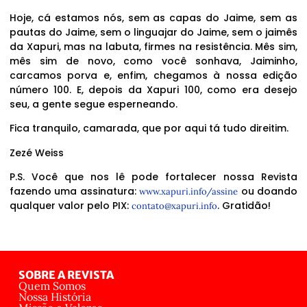
Hoje, cá estamos nós, sem as capas do Jaime, sem as
pautas do Jaime, sem o linguajar do Jaime, sem o jaimês
da Xapuri, mas na labuta, firmes na resistência. Mês sim,
mês sim de novo, como você sonhava, Jaiminho,
carcamos porva e, enfim, chegamos à nossa edição
número 100. E, depois da Xapuri 100, como era desejo
seu, a gente segue esperneando.
Fica tranquilo, camarada, que por aqui tá tudo direitim.
Zezé Weiss
P.S. Você que nos lê pode fortalecer nossa Revista
fazendo uma assinatura:
ou doando
www.xapuri.info/assine
qualquer valor pelo PIX:
. Gratidão!
contato@xapuri.info
SOBRE A REVISTA
Quem Somos
Nossa História