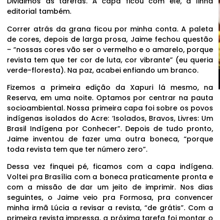
Dividimos as tarefas. A capa ficou com ele, a linha
editorial também.
Correr atrás da grana ficou por minha conta. A paleta
de cores, depois de larga prosa, Jaime fechou questão
– “nossas cores vão ser o vermelho e o amarelo, porque
revista tem que ter cor de luta, cor vibrante” (eu queria
verde-floresta). Na paz, acabei enfiando um branco.
Fizemos a primeira edição da Xapuri lá mesmo, na
Reserva, em uma noite. Optamos por centrar na pauta
socioambiental. Nossa primeira capa foi sobre os povos
indígenas isolados do Acre: ‘Isolados, Bravos, Livres: Um
Brasil Indígena por Conhecer”. Depois de tudo pronto,
Jaime inventou de fazer uma outra boneca, “porque
toda revista tem que ter número zero”.
Dessa vez finquei pé, ficamos com a capa indígena.
Voltei pra Brasília com a boneca praticamente pronta e
com a missão de dar um jeito de imprimir. Nos dias
seguintes, o Jaime veio pra Formosa, pra convencer
minha irmã Lúcia a revisar a revista, “de grátis”. Com a
primeira revista impressa, a próxima tarefa foi montar o