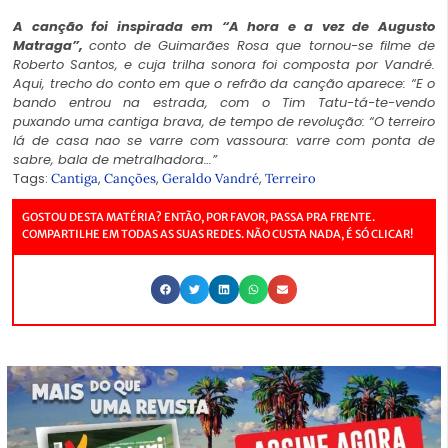
A canção foi inspirada em “A hora e a vez de Augusto
Matraga”,
conto de Guimarães Rosa que tornou-se
filme de
Roberto Santos, e cuja trilha sonora foi composta por Vandré.
Aqui, trecho do conto em que o refrão da canção aparece:
“E o
bando entrou na estrada, com o Tim Tatu-tá-te-vendo
puxando uma cantiga brava, de tempo de revolução:
“O terreiro
lá de casa
nao se varre com vassoura:
varre com ponta de
sabre,
bala de metralhadora…”
Tags:
,
,
,
Cantiga
Canções
Geraldo Vandré
Terreiro
GOSTOU DESTA MATÉRIA? ENTÃO, POR FAVOR, PASSA PRA FRENTE.
COMPARTILHE EM TODAS AS SUAS REDES. NÃO CUSTA NADA, É SÓ CLICAR!