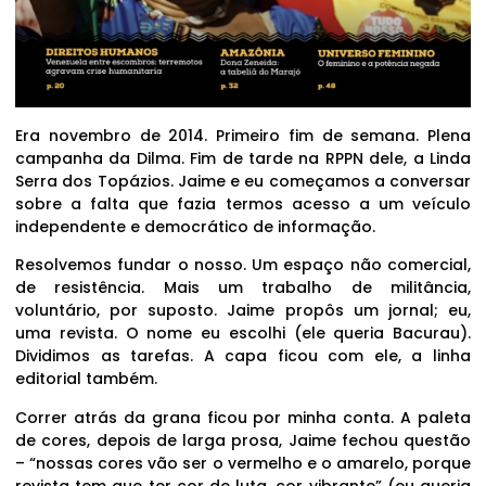
Era novembro de 2014. Primeiro fim de semana. Plena
campanha da Dilma. Fim de tarde na RPPN dele, a Linda
Serra dos Topázios. Jaime e eu começamos a conversar
sobre a falta que fazia termos acesso a um veículo
independente e democrático de informação.
Resolvemos fundar o nosso. Um espaço não comercial,
de resistência. Mais um trabalho de militância,
voluntário, por suposto. Jaime propôs um jornal; eu,
uma revista. O nome eu escolhi (ele queria Bacurau).
Dividimos as tarefas. A capa ficou com ele, a linha
editorial também.
Correr atrás da grana ficou por minha conta. A paleta
de cores, depois de larga prosa, Jaime fechou questão
– “nossas cores vão ser o vermelho e o amarelo, porque
revista tem que ter cor de luta, cor vibrante” (eu queria