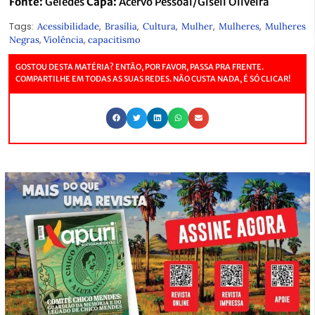
Fonte:
Geledés
Capa:
Acervo Pessoal/Giseli Oliveira
Tags:
,
,
,
,
,
Acessibilidade
Brasília
Cultura
Mulher
Mulheres
Mulheres
,
,
Negras
Violência
capacitismo
GOSTOU DESTA MATÉRIA? ENTÃO, POR FAVOR, PASSA PRA FRENTE.
COMPARTILHE EM TODAS AS SUAS REDES. NÃO CUSTA NADA, É SÓ CLICAR!