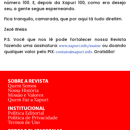
número 100. E, depois da Xapuri 100, como era desejo
seu, a gente segue esperneando.
Fica tranquilo, camarada, que por aqui tá tudo direitim.
Zezé Weiss
P.S. Você que nos lê pode fortalecer nossa Revista
fazendo uma assinatura:
ou doando
www.xapuri.info/assine
qualquer valor pelo PIX:
. Gratidão!
contato@xapuri.info
SOBRE A REVISTA
Quem Somos
Nossa História
Missão e Valores
Quem Faz a Xapuri
INSTITUCIONAL
Política Editorial
Política de Privacidade
Termos de Uso