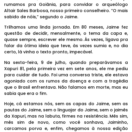
rumamos pra Goiânia, para convidar o arqueólogo
Altair Sales Barbosa, nosso primeiro conselheiro. “O mais
sabido de nóis,” segundo o Jaime.
Trilhamos uma linda jornada. Em 80 meses, Jaime fez
questão de decidir, mensalmente, o tema da capa e,
quase sempre, escrever ele mesmo. Às vezes, ligava pra
falar da ótima ideia que teve, às vezes sumia e, no dia
certo, lá vinha o texto pronto, impecável.
Na sexta-feira, 9 de julho, quando preparávamos a
Xapuri 81, pela primeira vez em sete anos, ele me pediu
para cuidar de tudo. Foi uma conversa triste, ele estava
agoniado com os rumos da doença e com a tragédia
que o Brasil enfrentava. Não falamos em morte, mas eu
sabia que era o fim.
Hoje, cá estamos nós, sem as capas do Jaime, sem as
pautas do Jaime, sem o linguajar do Jaime, sem o jaimês
da Xapuri, mas na labuta, firmes na resistência. Mês sim,
mês sim de novo, como você sonhava, Jaiminho,
carcamos porva e, enfim, chegamos à nossa edição