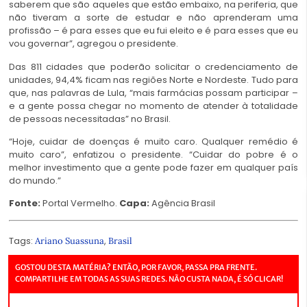
saberem que são aqueles que estão embaixo, na periferia, que
não tiveram a sorte de estudar e não aprenderam uma
profissão – é para esses que eu fui eleito e é para esses que eu
vou governar”, agregou o presidente.
Das 811 cidades que poderão solicitar o credenciamento de
unidades, 94,4% ficam nas regiões Norte e Nordeste. Tudo para
que, nas palavras de Lula, “mais farmácias possam participar –
e a gente possa chegar no momento de atender à totalidade
de pessoas necessitadas” no Brasil.
“Hoje, cuidar de doenças é muito caro. Qualquer remédio é
muito caro”, enfatizou o presidente. “Cuidar do pobre é o
melhor investimento que a gente pode fazer em qualquer país
do mundo.”
Fonte:
Portal Vermelho.
Capa:
Agência Brasil
Tags:
,
Ariano Suassuna
Brasil
GOSTOU DESTA MATÉRIA? ENTÃO, POR FAVOR, PASSA PRA FRENTE.
COMPARTILHE EM TODAS AS SUAS REDES. NÃO CUSTA NADA, É SÓ CLICAR!