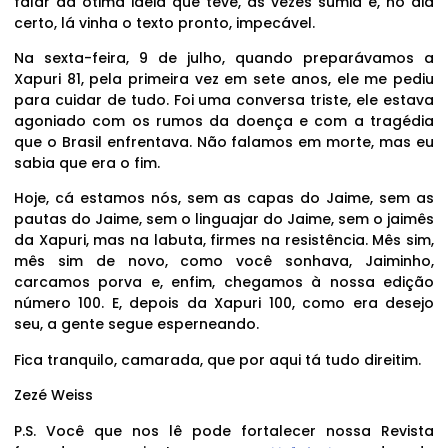
falar da ótima ideia que teve, às vezes sumia e, no dia
certo, lá vinha o texto pronto, impecável.
Na sexta-feira, 9 de julho, quando preparávamos a
Xapuri 81, pela primeira vez em sete anos, ele me pediu
para cuidar de tudo. Foi uma conversa triste, ele estava
agoniado com os rumos da doença e com a tragédia
que o Brasil enfrentava. Não falamos em morte, mas eu
sabia que era o fim.
Hoje, cá estamos nós, sem as capas do Jaime, sem as
pautas do Jaime, sem o linguajar do Jaime, sem o jaimês
da Xapuri, mas na labuta, firmes na resistência. Mês sim,
mês sim de novo, como você sonhava, Jaiminho,
carcamos porva e, enfim, chegamos à nossa edição
número 100. E, depois da Xapuri 100, como era desejo
seu, a gente segue esperneando.
Fica tranquilo, camarada, que por aqui tá tudo direitim.
Zezé Weiss
P.S. Você que nos lê pode fortalecer nossa Revista