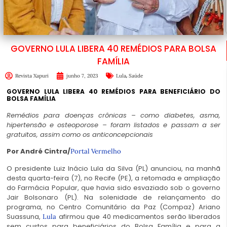
GOVERNO LULA LIBERA 40 REMÉDIOS PARA BOLSA
FAMÍLIA
,
Revista Xapuri
junho 7, 2023
Lula
Saúde
GOVERNO LULA LIBERA 40 REMÉDIOS PARA BENEFICIÁRIO DO
BOLSA FAMÍLIA
Remédios para doenças crônicas – como diabetes, asma,
hipertensão e osteoporose – foram listados e passam a ser
gratuitos, assim como os anticoncepcionais
Por André Cintra/
Portal Vermelho
O presidente Luiz Inácio Lula da Silva (PL) anunciou, na manhã
desta quarta-feira (7), no Recife (PE), a retomada e ampliação
do Farmácia Popular, que havia sido esvaziado sob o governo
Jair Bolsonaro (PL). Na solenidade de relançamento do
programa, no Centro Comunitário da Paz (Compaz) Ariano
Suassuna,
afirmou que 40 medicamentos serão liberados
Lula
sem custos para beneficiários do Bolsa Família e para a