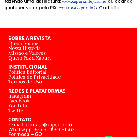
fazendo uma assinatura:
ou doando
www.xapuri.info/assine
qualquer valor pelo PIX:
. Gratidão!
contato@xapuri.info
SOBRE A REVISTA
Quem Somos
Nossa História
Missão e Valores
Quem Faz a Xapuri
INSTITUCIONAL
Política Editorial
Política de Privacidade
Termos de Uso
REDES E PLATAFORMAS
Instagram
Facebook
YouTube
Twitter
CONTATO
E-mail: contato@xapuri.info
WhatsApp: +55 61 99991-1563
Formosa – GO