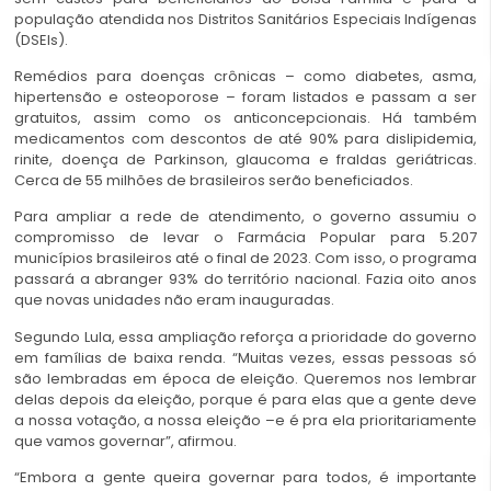
população atendida nos Distritos Sanitários Especiais Indígenas
(DSEIs).
Remédios para doenças crônicas – como diabetes, asma,
hipertensão e osteoporose – foram listados e passam a ser
gratuitos, assim como os anticoncepcionais. Há também
medicamentos com descontos de até 90% para dislipidemia,
rinite, doença de Parkinson, glaucoma e fraldas geriátricas.
Cerca de 55 milhões de brasileiros serão beneficiados.
Para ampliar a rede de atendimento, o governo assumiu o
compromisso de levar o Farmácia Popular para 5.207
municípios brasileiros até o final de 2023. Com isso, o programa
passará a abranger 93% do território nacional. Fazia oito anos
que novas unidades não eram inauguradas.
Segundo Lula, essa ampliação reforça a prioridade do governo
em famílias de baixa renda. “Muitas vezes, essas pessoas só
são lembradas em época de eleição. Queremos nos lembrar
delas depois da eleição, porque é para elas que a gente deve
a nossa votação, a nossa eleição –e é pra ela prioritariamente
que vamos governar”, afirmou.
“Embora a gente queira governar para todos, é importante