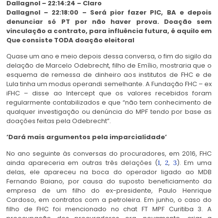
Dallagnol – 22:14:24 – Claro
Dallagnol – 22:18:00 – Será pior fazer PIC, BA e depois
denunciar só PT por não haver prova. Doação sem
vinculação a contrato, para influência futura, é aquilo em
Que consiste TODA doação eleitoral
Quase um ano e meio depois dessa conversa, o fim do sigilo da
delação de Marcelo Odebrecht, filho de Emílio, mostraria que o
esquema de remessa de dinheiro aos institutos de FHC e de
Lula tinha um modus operandi semelhante. A Fundação FHC – ex
iFHC – disse ao Intercept que os valores recebidos foram
regularmente contabilizados e que “não tem conhecimento de
qualquer investigação ou denúncia do MPF tendo por base as
doações feitas pela Odebrecht”.
‘Dará mais argumentos pela imparcialidade’
No ano seguinte às conversas do procuradores, em 2016, FHC
ainda apareceria em outras três delações (
,
,
). Em uma
1
2
3
delas, ele apareceu na boca do operador ligado ao MDB
Fernando Baiano, por causa do suposto beneficiamento da
empresa de um filho do ex-presidente, Paulo Henrique
Cardoso, em contratos com a petroleira. Em junho, o caso do
filho de FHC foi mencionado no chat FT MPF Curitiba 3. A