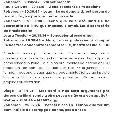
Roberson – 20:35:47 – Vai ser massa!
Paulo Galvão – 20:35:51 – Acho excelente sim Robinho
Roberson – 20:36:47 – Legal! Se os demais tb estiverem de
acordo, faço a portaria amanha cedo
Roberson – 20:38:08 – Acho que vale até uma BA na
Secretaria da iFHC que mandou o email. Ela é secretária
da Presidencia!
Laura Tessler – 20:38:36 – Sensacional esse email!!!!
Roberson – 20:38:48 – Mais, talvez pudessemos cumprir
BA nos três concomitantemente: LILS, Instituto Lula e iFHC
A euforia durou pouco, e os procuradores começaram a
ponderar que o caso teria chance de ser enquadrado apenas
como crime tributário – e que os argumentos de defesa de FHC
poderiam também ser usados por Lula. O argumento: Lula
também poderia alegar que os pagamentos feitos ao Instituto
Lula e à LILS, sua empresa de palestras, não escondiam
propinas ou caixa dois.
Diogo – 21:44:28 – Mas será q não será argumento pra
defesa da lils dizendo q eh a prova q não era corrupção?
Welter – 21:51:24 – 149967.ogg
Roberson – 22:07:24 – Pensei nisso tb. Temos que ter um
bom indício de corrupção do fhc/psdb antes