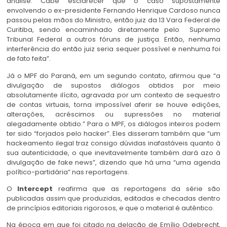
análise. Cabe esclarecer que o caso supostamente
envolvendo o ex-presidente Fernando Henrique Cardoso nunca
passou pelas mãos do Ministro, então juiz da 13 Vara Federal de
Curitiba, sendo encaminhado diretamente pelo Supremo
Tribunal Federal a outros fóruns de justiça. Então, nenhuma
interferência do então juiz seria sequer possível e nenhuma foi
de fato feita”.
Já o MPF do Paraná, em um segundo contato, afirmou que “a
divulgação de supostos diálogos obtidos por meio
absolutamente ilícito, agravada por um contexto de sequestro
de contas virtuais, torna impossível aferir se houve edições,
alterações, acréscimos ou supressões no material
alegadamente obtido.” Para o MPF, os diálogos inteiros podem
ter sido “forjados pelo hacker”. Eles disseram também que “um
hackeamento ilegal traz consigo dúvidas inafastáveis quanto à
sua autenticidade, o que inevitavelmente também dará azo à
divulgação de fake news”, dizendo que há uma “uma agenda
político-partidária” nas reportagens.
O
Intercept
reafirma que as reportagens da série são
publicadas assim que produzidas, editadas e checadas dentro
de princípios editoriais rigorosos, e que o material é autêntico.
Na época em que foi citado na delação de Emílio Odebrecht,