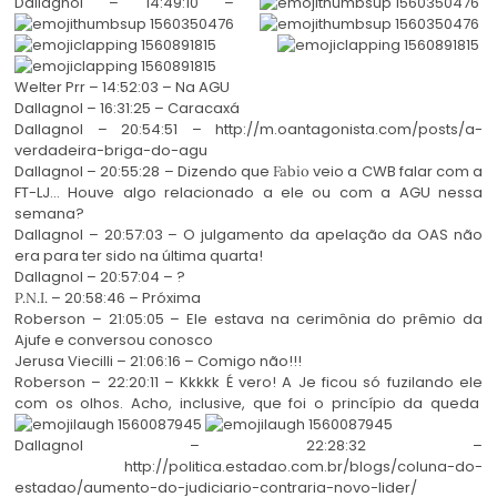
Dallagnol – 14:49:10 –
Welter Prr – 14:52:03 – Na AGU
Dallagnol – 16:31:25 – Caracaxá
Dallagnol – 20:54:51 – http://m.oantagonista.com/posts/a-
verdadeira-briga-do-agu
Dallagnol – 20:55:28 – Dizendo que
veio a CWB falar com a
Fabio
FT-LJ… Houve algo relacionado a ele ou com a AGU nessa
semana?
Dallagnol – 20:57:03 – O julgamento da apelação da OAS não
era para ter sido na última quarta!
Dallagnol – 20:57:04 – ?
– 20:58:46 – Próxima
P.N.I.
Roberson – 21:05:05 – Ele estava na cerimônia do prêmio da
Ajufe e conversou conosco
Jerusa Viecilli – 21:06:16 – Comigo não!!!
Roberson – 22:20:11 – Kkkkk É vero! A Je ficou só fuzilando ele
com os olhos. Acho, inclusive, que foi o princípio da queda
Dallagnol – 22:28:32 –
http://politica.estadao.com.br/blogs/coluna-do-
estadao/aumento-do-judiciario-contraria-novo-lider/