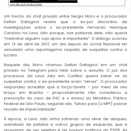
Um trecho do chat privado entre Sergio Moro e o procurador
Deltan Dallagnol revela que o ex-juiz discordou de
investigações sobre o ex-presidente Fernando Henrique
Cardoso na Lava Jato porque, nas palavras dele, não queria
“melindrar alguém cujo apoio é importante”. O diálogo ocorreu
em 13 de abril de 2017, um dia depois do Jornal Nacional ter
veiculado uma reportagema respeito de suspeitas contra o
tucano.
Naquele dia, Moro chamou Deltan Dallagnol em um chat
privado no Telegram para falar sobre o assunto. O juiz dos
processos da Lava Jato em Curitiba queria saber se as
suspeitas contra o ex-presidente eram “sérias”. O procurador
respondeu acreditar que a força-tarefa – por meio de seu
braço em Brasília – propositalmente não considerou a
prescrição do caso de FHC e o enviou ao Ministério Público
Federal de São Paulo, segundo ele, “talvez para [o MPF] passar
recado de imparcialidade”.
À época, a Lava Jato vinha sofrendo uma série de ataques,
sobretudo de petistas e outros grupos de esquerda, que a
acusavam de ser seletiva e de poupar políticos do PSDB. As