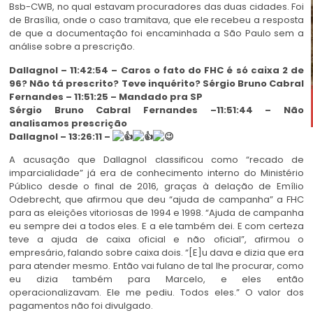
Bsb-CWB, no qual estavam procuradores das duas cidades. Foi
de Brasília, onde o caso tramitava, que ele recebeu a resposta
de que a documentação foi encaminhada a São Paulo sem a
análise sobre a prescrição.
Dallagnol – 11:42:54 – Caros o fato do FHC é só caixa 2 de
96? Não tá prescrito? Teve inquérito? Sérgio Bruno Cabral
Fernandes – 11:51:25 – Mandado pra SP
Sérgio Bruno Cabral Fernandes –11:51:44 – Não
analisamos prescrição
Dallagnol – 13:26:11 –
A acusação que Dallagnol classificou como “recado de
imparcialidade” já era de conhecimento interno do Ministério
Público desde o final de 2016, graças à delação de Emílio
Odebrecht, que afirmou que deu “ajuda de campanha” a FHC
para as eleições vitoriosas de 1994 e 1998. “Ajuda de campanha
eu sempre dei a todos eles. E a ele também dei. E com certeza
teve a ajuda de caixa oficial e não oficial”, afirmou o
empresário, falando sobre caixa dois. “[E]u dava e dizia que era
para atender mesmo. Então vai fulano de tal lhe procurar, como
eu dizia também para Marcelo, e eles então
operacionalizavam. Ele me pediu. Todos eles.” O valor dos
pagamentos não foi divulgado.