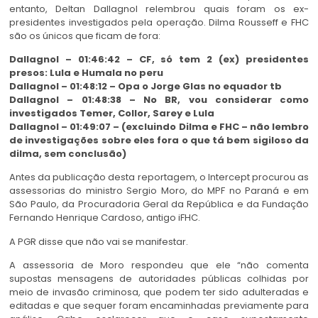
entanto, Deltan Dallagnol relembrou quais foram os ex-
presidentes investigados pela operação. Dilma Rousseff e FHC
são os únicos que ficam de fora:
Dallagnol – 01:46:42 – CF, só tem 2 (ex) presidentes
presos: Lula e Humala no peru
Dallagnol – 01:48:12 – Opa o Jorge Glas no equador tb
Dallagnol – 01:48:38 – No BR, vou considerar como
investigados Temer, Collor, Sarey e Lula
Dallagnol – 01:49:07 – (excluindo Dilma e FHC – não lembro
de investigações sobre eles fora o que tá bem sigiloso da
dilma, sem conclusão)
Antes da publicação desta reportagem, o Intercept procurou as
assessorias do ministro Sergio Moro, do MPF no Paraná e em
São Paulo, da Procuradoria Geral da República e da Fundação
Fernando Henrique Cardoso, antigo iFHC.
A PGR disse que não vai se manifestar.
A assessoria de Moro respondeu que ele “não comenta
supostas mensagens de autoridades públicas colhidas por
meio de invasão criminosa, que podem ter sido adulteradas e
editadas e que sequer foram encaminhadas previamente para