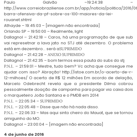
Paulo Galvão –19:24:38 –
http://www.correiobraziliense.com.br/app/noticia/politica/2016
barra-ofensiva-da-pf-sobre-os-100-maiores-da-lei-
rouanet.shtml
Athayde – 19:45:03 – [imagem não encontrada]
Orlando SP – 19:50:00 – Realmente, light
Dallagnol – 21:42:18 – Caros, há uma programação de que sub
vai represetnar a lava jato no STJ até dezembro. O problema
está em dezembro… será a
SUPRIMIDO
Dallagnol – 21:42:28 –
ANEXO SUPRIMIDO
Dallagnol – 21:42:35 – bom termos essa pauta do subs do stj
. – 21:59:01 – Mestre, tudo bem? Vc acha que consegue me
P.N.I.
ajudar com isso? Abração! http://istoe.com.br/o-acerto-de-r-
12-milhoes/ O acerto de R$ 12 milhões Em acordo de delação,
Marcelo Odebrecht revela que a presidente Dilma cobrou
pessoalmente doação de campanha para pagar via caixa dois
o marqueteiro João Santana e o PMDB em 2014
. – 22:05:34 –
P.N.I.
SUPRIMIDO
. – 22:05:48 – Disse que não há nada disso.
P.N.I.
. – 22:06:33 – Mas aqui sinto cheiro do Mauat, que se tornou
P.N.I.
amiguinho do MO.
Dallagnol – 23:00:04 – [imagem não encontrada]
4 de junho de 2016