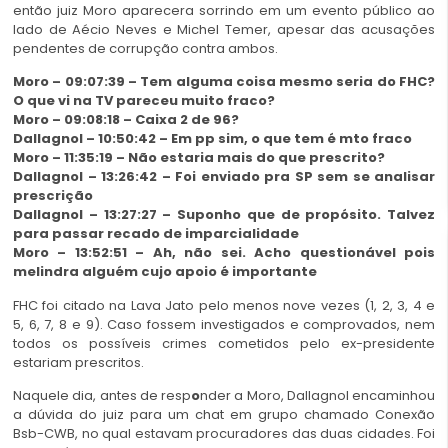
então juiz Moro aparecera sorrindo em um evento público ao
lado de Aécio Neves e Michel Temer, apesar das acusações
pendentes de corrupção contra ambos.
Moro – 09:07:39 – Tem alguma coisa mesmo seria do FHC?
O que vi na TV pareceu muito fraco?
Moro – 09:08:18 – Caixa 2 de 96?
Dallagnol – 10:50:42 – Em pp sim, o que tem é mto fraco
Moro – 11:35:19 – Não estaria mais do que prescrito?
Dallagnol – 13:26:42 – Foi enviado pra SP sem se analisar
prescrição
Dallagnol – 13:27:27 – Suponho que de propósito. Talvez
para passar recado de imparcialidade
Moro – 13:52:51 – Ah, não sei. Acho questionável pois
melindra alguém cujo apoio é importante
FHC foi citado na Lava Jato pelo menos nove vezes (1, 2, 3, 4 e
5, 6, 7, 8 e 9). Caso fossem investigados e comprovados, nem
todos os possíveis crimes cometidos pelo ex-presidente
estariam prescritos.
Naquele dia, antes de resp
o
nder a Moro, Dallagnol encaminhou
a dúvida do juiz para um chat em grupo chamado Conexão
Bsb-CWB, no qual estavam procuradores das duas cidades. Foi