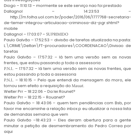
Diogo – 11:10:13 – mormente se este serviço nao foi prestado
Dallagnol – 14:23:53 –
http://m.folha.uol.com.br/poder/2016/06/1777768-secretaria-
de-temer-integrou-articulacao-criminosa-diz-pgr.shtml?
mobile
Dallagnol – 17:03:07 –
SUPRIMIDO
Paulo Galvão – 17:52:53 – divisão de tarefas atualizada na pasta:
L:\CRIME\Deltan\FT-procuradores\COORDENACAO\Divisao de
tarefas
Paulo Galvão – 17:57:32 – lá tem uma versão sem as novas
frentes, que estou passando p toda a assessoria
. – 17:57:32 – lá tem uma versão sem as novas frentes, que
P.N.I.
estou passando p toda a assessoria
. – 18:10:15 – Pelo que entendi da mensagem do moro, ele
P.N.I.
tornou sem efeito a requisição do
.
Mauat
Welter Prr – 18:22:06 – Da lei Rounet?
Welter Prr – 18:22:15 – Rouanet?
Paulo Galvão – 18:43:06 – quem tem pendências com Bsb, por
favor me encaminhe a relação inbox p eu atualizar a nossa lista
de demandas semana que vem
Paulo Galvão –18:43:23 – Eles deram abertura para a gente
minutar a petição de desmembramento do Pedro Correa por
aqui