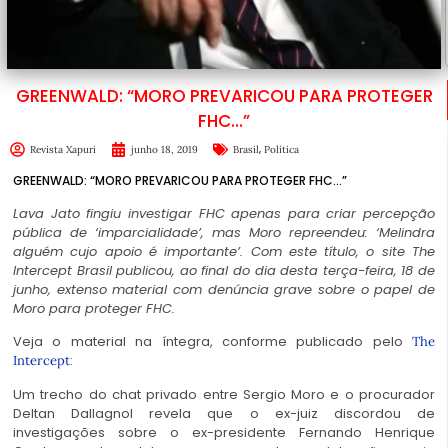
GREENWALD: “MORO PREVARICOU PARA PROTEGER
FHC…”
,
Revista Xapuri
junho 18, 2019
Brasil
Política
GREENWALD: “MORO PREVARICOU PARA PROTEGER FHC…”
Lava Jato fingiu investigar FHC apenas para criar percepção
pública de ‘imparcialidade’, mas Moro repreendeu: ‘Melindra
alguém cujo apoio é importante’. Com este título, o site The
Intercept Brasil publicou, ao final do dia desta terça-feira, 18 de
junho, extenso material com denúncia grave sobre o papel de
Moro para proteger FHC.
Veja o material na íntegra, conforme publicado pelo
The
:
Intercept
Um trecho do chat privado entre Sergio Moro e o procurador
Deltan Dallagnol revela que o ex-juiz discordou de
investigações sobre o ex-presidente Fernando Henrique