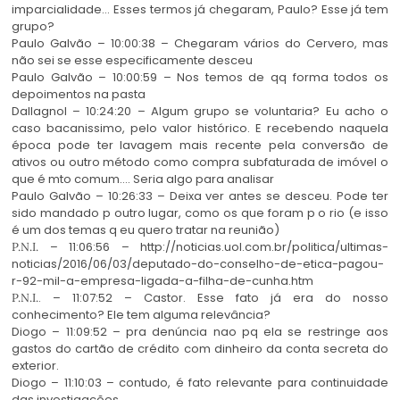
imparcialidade… Esses termos já chegaram, Paulo? Esse já tem
grupo?
Paulo Galvão – 10:00:38 – Chegaram vários do Cervero, mas
não sei se esse especificamente desceu
Paulo Galvão – 10:00:59 – Nos temos de qq forma todos os
depoimentos na pasta
Dallagnol – 10:24:20 – Algum grupo se voluntaria? Eu acho o
caso bacanissimo, pelo valor histórico. E recebendo naquela
época pode ter lavagem mais recente pela conversão de
ativos ou outro método como compra subfaturada de imóvel o
que é mto comum…. Seria algo para analisar
Paulo Galvão – 10:26:33 – Deixa ver antes se desceu. Pode ter
sido mandado p outro lugar, como os que foram p o rio (e isso
é um dos temas q eu quero tratar na reunião)
– 11:06:56 – http://noticias.uol.com.br/politica/ultimas-
P.N.I.
noticias/2016/06/03/deputado-do-conselho-de-etica-pagou-
r-92-mil-a-empresa-ligada-a-filha-de-cunha.htm
. – 11:07:52 – Castor. Esse fato já era do nosso
P.N.I.
conhecimento? Ele tem alguma relevância?
Diogo – 11:09:52 – pra denúncia nao pq ela se restringe aos
gastos do cartão de crédito com dinheiro da conta secreta do
exterior.
Diogo – 11:10:03 – contudo, é fato relevante para continuidade
das investigações