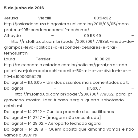
5 de junho de 2016
Jerusa Viecilli – 08:54:32 –
http://josiasdesouza.blogosfera.uol.com.br/2016/06/05/moro-
proferiu-105-condenacoes-stf-nenhuma/
Athayde – 09:58:49 –
http://m.folha.uol.com.br/poder/2016/06/1778355-medo-de-
grampos-leva-politicos-a-esconder-celulares-e-tirar-
ternos.shtml
Laura Tessler – 10:08:26 –
http://m.economia.estadao.com.br/noticias/geral,arrastada-
pela-lava-jato-odebrecht-demite-50-mil-e-ve-divida-ir-a-r-
110-bi,10000055278
Dallagnol – 11:56:05 – Um dos assuntos mais comentados do tt
Dallagnol – 11:56:07 –
http://m.folha.uol.com.br/poder/2016/06/1778352-para-pf-
gravacao-mostra-lider-tucano-sergio-guerra-sabotando-
cpi.shtml
Dallagnol – 14:27:12 – Curitiba promete dias curitibanos
Dallagnol – 14:27:17 – [imagem não encontrada]
Dallagnol – 14:28:02 – Aeroporto fechado agora
Dallagnol – 14:28:18 – Quem aposta que amanhã vamos e não
vamos a BSB? rs