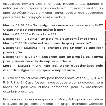
discussões haviam sido inflamadas meses antes, quando o
então juiz Moro aparecera sorrindo em um evento público ao
lado de Aécio Neves e Michel Temer, apesar das acusações
pendentes de corrupção contra ambos.
Moro – 09:07:39 – Tem alguma coisa mesmo seria do FHC?
O que vi na TV pareceu muito fraco?
Moro – 09:08:18 – Caixa 2 de 96?
Dallagnol – 10:50:42 – Em pp sim, o que tem é mto fraco
Moro – 11:35:19 – Não estaria mais do que prescrito?
Dallagnol – 13:26:42 – Foi enviado pra SP sem se analisar
prescrição
Dallagnol – 13:27:27 – Suponho que de propósito. Talvez
para passar recado de imparcialidade
Moro – 13:52:51 – Ah, não sei. Acho questionável pois
melindra alguém cujo apoio é importante
FHC foi citado na Lava Jato pelo menos nove vezes (1, 2, 3, 4 e
5, 6, 7, 8 e 9). Caso fossem investigados e comprovados, nem
todos os possíveis crimes cometidos pelo ex-presidente
estariam prescritos.
Naquele dia, antes de resp
o
nder a Moro, Dallagnol encaminhou
a dúvida do juiz para um chat em grupo chamado Conexão