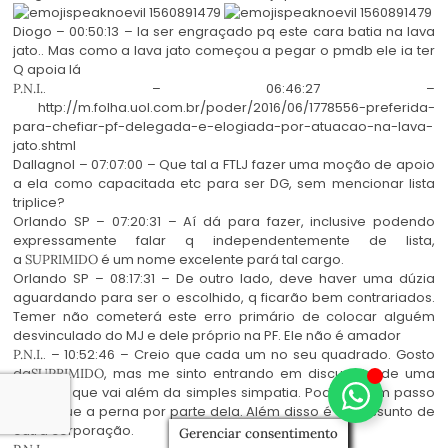
Diogo – 00:50:13 – Ia ser engraçado pq este cara batia na lava
jato.. Mas como a lava jato começou a pegar o pmdb ele ia ter
Q apoia lá
. – 06:46:27 –
P.N.I.
http://m.folha.uol.com.br/poder/2016/06/1778556-preferida-
para-chefiar-pf-delegada-e-elogiada-por-atuacao-na-lava-
jato.shtml
Dallagnol – 07:07:00 – Que tal a FTLJ fazer uma moção de apoio
a ela como capacitada etc para ser DG, sem mencionar lista
triplice?
Orlando SP – 07:20:31 – Aí dá para fazer, inclusive podendo
expressamente falar q independentemente de lista,
a
é um nome excelente pará tal cargo.
SUPRIMIDO
Orlando SP – 08:17:31 – De outro lado, deve haver uma dúzia
aguardando para ser o escolhido, q ficarão bem contrariados.
Temer não cometerá este erro primário de colocar alguém
desvinculado do MJ e dele próprio na PF. Ele não é amador
. – 10:52:46 – Creio que cada um no seu quadrado. Gosto
P.N.I.
da
, mas me sinto entrando em discussão de uma
SUPRIMIDO
questão que vai além da simples simpatia. Pode ser um passo
maior que a perna por parte dela. Além disso é um assunto de
outra corporação.
Gerenciar consentimento