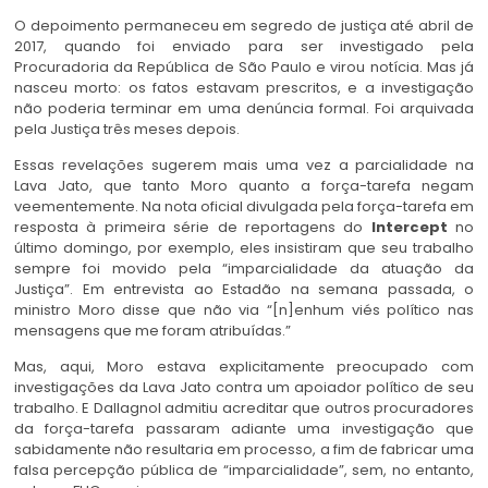
O depoimento permaneceu em segredo de justiça até abril de
2017, quando foi enviado para ser investigado pela
Procuradoria da República de São Paulo e virou notícia. Mas já
nasceu morto: os fatos estavam prescritos, e a investigação
não poderia terminar em uma denúncia formal. Foi arquivada
pela Justiça três meses depois.
Essas revelações sugerem mais uma vez a parcialidade na
Lava Jato, que tanto Moro quanto a força-tarefa negam
veementemente. Na nota oficial divulgada pela força-tarefa em
resposta à primeira série de reportagens do
Intercept
no
último domingo, por exemplo, eles insistiram que seu trabalho
sempre foi movido pela “imparcialidade da atuação da
Justiça”. Em entrevista ao Estadão na semana passada, o
ministro Moro disse que não via “[n]enhum viés político nas
mensagens que me foram atribuídas.”
Mas, aqui, Moro estava explicitamente preocupado com
investigações da Lava Jato contra um apoiador político de seu
trabalho. E Dallagnol admitiu acreditar que outros procuradores
da força-tarefa passaram adiante uma investigação que
sabidamente não resultaria em processo, a fim de fabricar uma
falsa percepção pública de “imparcialidade”, sem, no entanto,