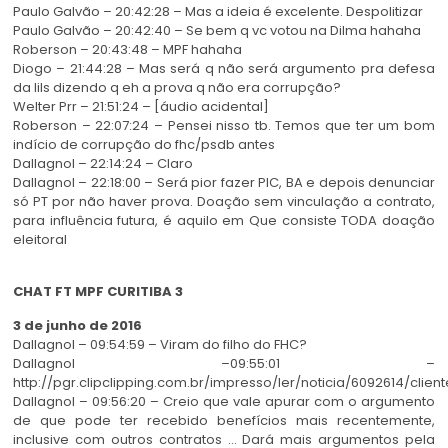
Paulo Galvão – 20:42:28 – Mas a ideia é excelente. Despolitizar
Paulo Galvão – 20:42:40 – Se bem q vc votou na Dilma hahaha
Roberson – 20:43:48 – MPF hahaha
Diogo – 21:44:28 – Mas será q não será argumento pra defesa
da lils dizendo q eh a prova q não era corrupção?
Welter Prr – 21:51:24 – [áudio acidental]
Roberson – 22:07:24 – Pensei nisso tb. Temos que ter um bom
indício de corrupção do fhc/psdb antes
Dallagnol – 22:14:24 – Claro
Dallagnol – 22:18:00 – Será pior fazer PIC, BA e depois denunciar
só PT por não haver prova. Doação sem vinculação a contrato,
para influência futura, é aquilo em Que consiste TODA doação
eleitoral
CHAT FT MPF CURITIBA 3
3 de junho de 2016
Dallagnol – 09:54:59 – Viram do filho do FHC?
Dallagnol –09:55:01 –
http://pgr.clipclipping.com.br/impresso/ler/noticia/6092614/client
Dallagnol – 09:56:20 – Creio que vale apurar com o argumento
de que pode ter recebido benefícios mais recentemente,
inclusive com outros contratos … Dará mais argumentos pela