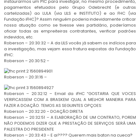
instaurarmos um PIC para investigar, no mesmo procedimento,
pagamentos efetuados pelo Grupo Odebrecht (e outras
cartelizadas) ao LULA (via LILS e INSTITUTO) e ao FHC (via
Fundação iFHC)? Assim ninguém poderia indevidamente criticar
nossa atuação como se tivesse vies partidário, poderíamos
oficiar todas as empreiteiras contratantes, verificar padrões
indevidos, etc.
Roberson – 20:30:32 – A da LILS vocês já sabem os indícios para
a investigação, mas vejam essa fratura expostas da Fundação
iFHC:
Roberson – 20:30:52 –
Roberson – 20:31:16 –
Roberson – 20:32:12 – Email da iFHC “GOSTARIA QUE VOCES
VERIFICASSEM COM A BRASKEM QUAL A MELHOR MANEIRA PARA
FAZER A DOAÇÃO. TEMOS AS SEGUINTES OPÇOES:
Roberson – 20:32:20 – DOAÇÃO DIRETA
Roberson – 20:32:51 – A ELABORAÇÃO DE UM CONTRATO, POREM
NÃO PODEMOS DIZER QUE A PRESTAÇÃO DE SERVIÇOS SERÁ UMA
PALESTRA DO PRESIDENTE
Roberson – 20:33:43 – E ai???? Querem mais baton na cueca?