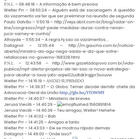
. – 08:48:18 – A informação é bem precisa
P.N.I.
Welter Prr – 08:50:24 – Alguém está de sacanagem. A questão
do vazamento vai ter que ser preliminar na reunião de segunda
Paulo Galvão – 11:50:19 – http://veja.abril.com.br/blog/radar-on-
line/congresso/mpf-pede-medidas-duras-contra-renan-
juca-sarney-e-cunha/
Athayde – 11:55:34 – A regra hj sao os vazamentos…
Dallagnol – 12:05:44 – http://m.gaucha.com.br/noticia-
aberta/ministro-da-agu-nega-saida-e-diz-que-sofre-
retaliacoes-no-governo-168328.html
. – 12:43:58 – http://www.gazetadopovo.com.br/vida-
P.N.I.
publica/mpf-alerta-projetos-de-lei-sao-a-nova-estrategia-
para-abafar-a-lava-jato-aqiei02udtdk1rqjjpr3souvw
Welter Prr – 14:15:19 –
ANEXO SUPRIMIDO
Welter Prr – 14:39:37 – O Globo: Temer decide demitir chefe da
Advocacia-Geral da União
http://glo.bo/1TOW9PJ
Welter Prr – 14:40:07 – Ministerio de breves
Jerusa Viecilli – 14:40:29 –
Jerusa Viecilli – 14:40:39 – Teu amigao, Welter! Hehehe
Welter Prr – 14:41:02 – Bah
Welter Prr – 14:41:25 – Amigao e tanto
Welter Prr – 14:43:03 – Ele se mostrou rápido demais
Dallagnol – 14:49:00 – Onde isso?