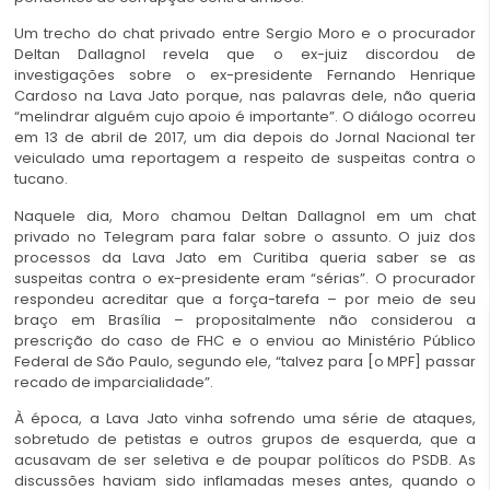
Um trecho do chat privado entre Sergio Moro e o procurador
Deltan Dallagnol revela que o ex-juiz discordou de
investigações sobre o ex-presidente Fernando Henrique
Cardoso na Lava Jato porque, nas palavras dele, não queria
“melindrar alguém cujo apoio é importante”. O diálogo ocorreu
em 13 de abril de 2017, um dia depois do Jornal Nacional ter
veiculado uma reportagem a respeito de suspeitas contra o
tucano.
Naquele dia, Moro chamou Deltan Dallagnol em um chat
privado no Telegram para falar sobre o assunto. O juiz dos
processos da Lava Jato em Curitiba queria saber se as
suspeitas contra o ex-presidente eram “sérias”. O procurador
respondeu acreditar que a força-tarefa – por meio de seu
braço em Brasília – propositalmente não considerou a
prescrição do caso de FHC e o enviou ao Ministério Público
Federal de São Paulo, segundo ele, “talvez para [o MPF] passar
recado de imparcialidade”.
À época, a Lava Jato vinha sofrendo uma série de ataques,
sobretudo de petistas e outros grupos de esquerda, que a
acusavam de ser seletiva e de poupar políticos do PSDB. As
discussões haviam sido inflamadas meses antes, quando o