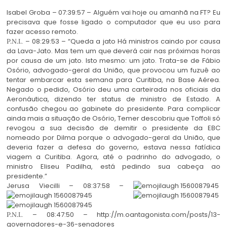
Isabel Groba – 07:39:57 – Alguém vai hoje ou amanhã na FT? Eu
precisava que fosse ligado o computador que eu uso para
fazer acesso remoto.
. – 08:29:53 – “Queda a jato Há ministros caindo por causa
P.N.I.
da Lava-Jato. Mas tem um que deverá cair nas próximas horas
por causa de um jato. Isto mesmo: um jato. Trata-se de Fábio
Osório, advogado-geral da União, que provocou um fuzuê ao
tentar embarcar esta semana para Curitiba, na Base Aérea.
Negado o pedido, Osório deu uma carteirada nos oficiais da
Aeronáutica, dizendo ter status de ministro de Estado. A
confusão chegou ao gabinete do presidente. Para complicar
ainda mais a situação de Osório, Temer descobriu que Toffoli só
revogou a sua decisão de demitir o presidente da EBC
nomeado por Dilma porque o advogado-geral da União, que
deveria fazer a defesa do governo, estava nessa fatídica
viagem a Curitiba. Agora, até o padrinho do advogado, o
ministro Eliseu Padilha, está pedindo sua cabeça ao
presidente.”
Jerusa Viecilli – 08:37:58 –
. – 08:47:50 – http://m.oantagonista.com/posts/13-
P.N.I.
governadores-e-36-senadores