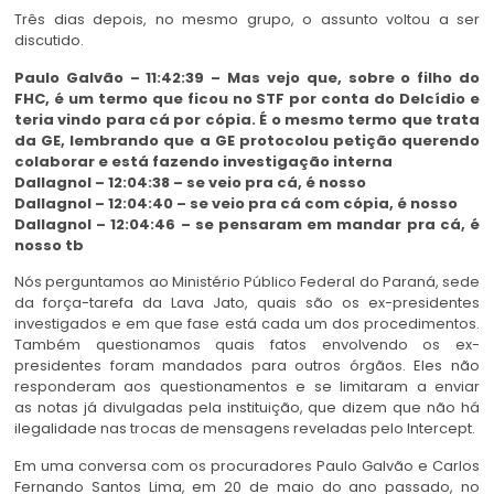
Três dias depois, no mesmo grupo, o assunto voltou a ser
discutido.
Paulo Galvão – 11:42:39 – Mas vejo que, sobre o filho do
FHC, é um termo que ficou no STF por conta do Delcídio e
teria vindo para cá por cópia. É o mesmo termo que trata
da GE, lembrando que a GE protocolou petição querendo
colaborar e está fazendo investigação interna
Dallagnol – 12:04:38 – se veio pra cá, é nosso
Dallagnol – 12:04:40 – se veio pra cá com cópia, é nosso
Dallagnol – 12:04:46 – se pensaram em mandar pra cá, é
nosso tb
Nós perguntamos ao Ministério Público Federal do Paraná, sede
da força-tarefa da Lava Jato, quais são os ex-presidentes
investigados e em que fase está cada um dos procedimentos.
Também questionamos quais fatos envolvendo os ex-
presidentes foram mandados para outros órgãos. Eles não
responderam aos questionamentos e se limitaram a enviar
as notas já divulgadas pela instituição, que dizem que não há
ilegalidade nas trocas de mensagens reveladas pelo Intercept.
Em uma conversa com os procuradores Paulo Galvão e Carlos
Fernando Santos Lima, em 20 de maio do ano passado, no