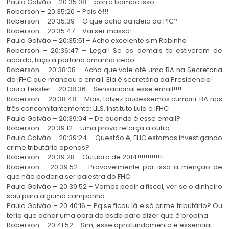
Paulo Galvão – 20:35:08 – porra bomba isso
Roberson – 20:35:20 – Pois é!!!
Roberson – 20:35:39 – O que acha da ideia do PIC?
Roberson – 20:35:47 – Vai ser massa!
Paulo Galvão – 20:35:51 – Acho excelente sim Robinho
Roberson – 20:36:47 – Legal! Se os demais tb estiverem de
acordo, faço a portaria amanha cedo
Roberson – 20:38:08 – Acho que vale até uma BA na Secretaria
da iFHC que mandou o email. Ela é secretária da Presidencia!
Laura Tessler – 20:38:36 – Sensacional esse email!!!!
Roberson – 20:38:48 – Mais, talvez pudessemos cumprir BA nos
três concomitantemente: LILS, Instituto Lula e iFHC
Paulo Galvão – 20:39:04 – De quando é esse email?
Roberson – 20:39:12 – Uma prova reforça a outra
Paulo Galvão – 20:39:24 – Questão é, FHC estamos investigando
crime tributário apenas?
Roberson – 20:39:28 – Outubro de 2014!!!!!!!!!!!!!
Roberson – 20:39:52 – Provavelmente por isso a mençao de
que não poderia ser palestra do FHC
Paulo Galvão – 20:39:52 – Vamos pedir a fiscal, ver se o dinheiro
saiu para alguma campanha
Paulo Galvão – 20:40:16 – Pq se ficou lá e só crime tributário? Ou
teria que achar uma obra do psdb para dizer que é propina
Roberson – 20:41:52 – Sim, esse aprofundamento é essencial