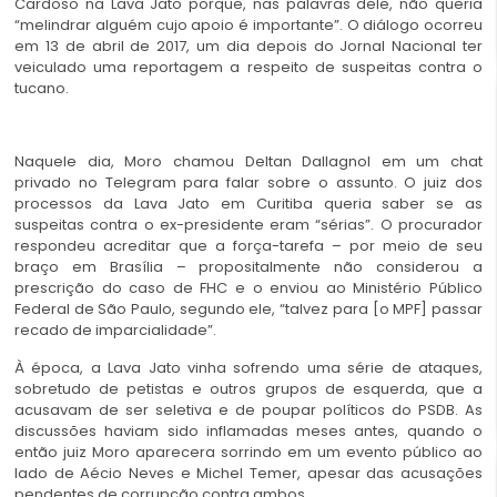
Cardoso na Lava Jato porque, nas palavras dele, não queria
“melindrar alguém cujo apoio é importante”. O diálogo ocorreu
em 13 de abril de 2017, um dia depois do Jornal Nacional ter
veiculado uma reportagem a respeito de suspeitas contra o
tucano.
Naquele dia, Moro chamou Deltan Dallagnol em um chat
privado no Telegram para falar sobre o assunto. O juiz dos
processos da Lava Jato em Curitiba queria saber se as
suspeitas contra o ex-presidente eram “sérias”. O procurador
respondeu acreditar que a força-tarefa – por meio de seu
braço em Brasília – propositalmente não considerou a
prescrição do caso de FHC e o enviou ao Ministério Público
Federal de São Paulo, segundo ele, “talvez para [o MPF] passar
recado de imparcialidade”.
À época, a Lava Jato vinha sofrendo uma série de ataques,
sobretudo de petistas e outros grupos de esquerda, que a
acusavam de ser seletiva e de poupar políticos do PSDB. As
discussões haviam sido inflamadas meses antes, quando o
então juiz Moro aparecera sorrindo em um evento público ao
lado de Aécio Neves e Michel Temer, apesar das acusações
pendentes de corrupção contra ambos.