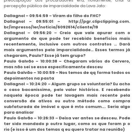
preocupação dos procuradores era, novamente, criar a
percepção pública de imparcialidade da Lava Jato:
Dallagnol – 09:54:59 – Viram do filho do FHC?
Dallagnol – 09:55:01 – http://pgr.clipclipping.com.
br/impresso/ler/noticia/
6092614/cliente/19
Dallagnol – 09:56:20 – Creio que vale apurar com o
argumento de que pode ter recebido benefícios mais
recentemente, inclusive com outros contratos … Dará
mais argumentos pela imparcialidade… Esses termos já
chegaram, Paulo? Esse já tem grupo?
Paulo Galvão – 10:00:38 – Chegaram vários do Cervero,
mas não sei se esse especificamente desceu
Paulo Galvão – 10:00:59 – Nos temos de qq forma todos os
depoimentos na pasta
Dallagnol – 10:24:20 – Algum grupo se voluntaria? Eu acho
o caso bacanissimo, pelo valor histórico. E recebendo
naquela época pode ter lavagem mais recente pela
conversão de ativos ou outro método como compra
subfaturada de imóvel o que é mto comum…. Seria algo
para analisar
Paulo Galvão – 10:26:33 – Deixa ver antes se desceu. Pode
ter sido mandado p outro lugar, como os que foram p o
rio (e isso é um dos temas q eu quero tratar na reunião)