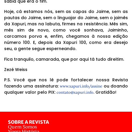
sabia que era o fim.
Hoje, cá estamos nós, sem as capas do Jaime, sem as
pautas do Jaime, sem o linguajar do Jaime, sem o jaimês
da Xapuri, mas na labuta, firmes na resistência. Mês sim,
mês sim de novo, como você sonhava, Jaiminho,
carcamos porva e, enfim, chegamos à nossa edição
número 100. E, depois da Xapuri 100, como era desejo
seu, a gente segue esperneando.
Fica tranquilo, camarada, que por aqui tá tudo direitim.
Zezé Weiss
P.S. Você que nos lê pode fortalecer nossa Revista
fazendo uma assinatura:
ou doando
www.xapuri.info/assine
qualquer valor pelo PIX:
. Gratidão!
contato@xapuri.info
SOBRE A REVISTA
Quem Somos
Nossa História