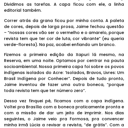
Dividimos as tarefas. A capa ficou com ele, a linha
editorial também.
Correr atrás da grana ficou por minha conta. A paleta
de cores, depois de larga prosa, Jaime fechou questão
– “nossas cores vão ser o vermelho e o amarelo, porque
revista tem que ter cor de luta, cor vibrante” (eu queria
verde-floresta). Na paz, acabei enfiando um branco.
Fizemos a primeira edição da Xapuri lá mesmo, na
Reserva, em uma noite. Optamos por centrar na pauta
socioambiental. Nossa primeira capa foi sobre os povos
indígenas isolados do Acre: ‘Isolados, Bravos, Livres: Um
Brasil Indígena por Conhecer”. Depois de tudo pronto,
Jaime inventou de fazer uma outra boneca, “porque
toda revista tem que ter número zero”.
Dessa vez finquei pé, ficamos com a capa indígena.
Voltei pra Brasília com a boneca praticamente pronta e
com a missão de dar um jeito de imprimir. Nos dias
seguintes, o Jaime veio pra Formosa, pra convencer
minha irmã Lúcia a revisar a revista, “de grátis”. Com a