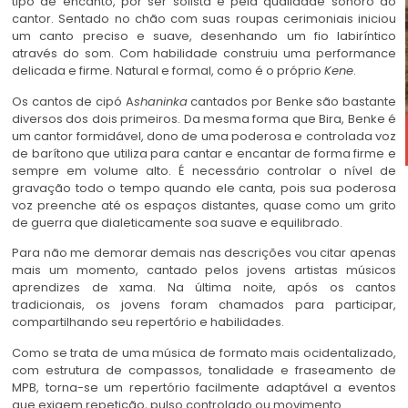
tipo de encanto, por ser solista e pela qualidade sonoro do
cantor. Sentado no chão com suas roupas cerimoniais iniciou
um canto preciso e suave, desenhando um fio labiríntico
através do som. Com habilidade construiu uma performance
delicada e firme. Natural e formal, como é o próprio
Kene
.
Os cantos de cipó A
shaninka
cantados por Benke são bastante
diversos dos dois primeiros. Da mesma forma que Bira, Benke é
um cantor formidável, dono de uma poderosa e controlada voz
de barítono que utiliza para cantar e encantar de forma firme e
sempre em volume alto. É necessário controlar o nível de
gravação todo o tempo quando ele canta, pois sua poderosa
voz preenche até os espaços distantes, quase como um grito
de guerra que dialeticamente soa suave e equilibrado.
Para não me demorar demais nas descrições vou citar apenas
mais um momento, cantado pelos jovens artistas músicos
aprendizes de xama. Na última noite, após os cantos
tradicionais, os jovens foram chamados para participar,
compartilhando seu repertório e habilidades.
Como se trata de uma música de formato mais ocidentalizado,
com estrutura de compassos, tonalidade e fraseamento de
MPB, torna-se um repertório facilmente adaptável a eventos
que exigem repetição, pulso controlado ou movimento.