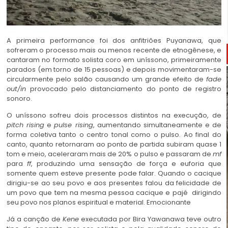
A primeira performance foi dos anfitriões Puyanawa, que
sofreram o processo mais ou menos recente de etnogênese, e
cantaram no formato solista coro em uníssono, primeiramente
parados (em torno de 15 pessoas) e depois movimentaram-se
circularmente pelo salão causando um grande efeito de
fade
out/in
provocado pelo distanciamento do ponto de registro
sonoro.
O uníssono sofreu dois processos distintos na execução, de
pitch rising
e
pulse rising
, aumentando simultaneamente e de
forma coletiva tanto o centro tonal como o pulso. Ao final do
canto, quanto retornaram ao ponto de partida subiram quase 1
tom e meio, aceleraram mais de 20% o pulso e passaram de
mf
para
ff
, produzindo uma sensação de força e euforia que
somente quem esteve presente pode falar. Quando o cacique
dirigiu-se ao seu povo e aos presentes falou da felicidade de
um povo que tem na mesma pessoa cacique e pajé dirigindo
seu povo nos planos espiritual e material. Emocionante
Já a canção de
Kene
executada por Bira Yawanawa teve outro