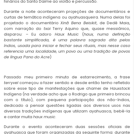
hinários do Santo Daime ao violão e percussão.
Durante a noite aconteceram projeções de documentários e
curtas de temática indígena ou ayahuasqueira. Numa delas foi
projetado o documentário
Xinã Bena Beisikit
, de Dedê Maia,
com narração do
txai
Terry Aquino que, quase messiânico,
disparou: – Eu adoro
Haux Music
(
haux, numa definição
bastante simplificada, é uma palavra sagrada dita pelos
índios, usada para iniciar e fechar seus rituais, mas nesse caso
referencia uma localidade, um povo ou uma tradição de povos
de língua Pano do Acre
)
Passado meu primeiro minuto de estarrecimento, a frase
terryvel
começou a fazer sentido e desde então tenho refletido
sobre esse tipo de manifestações que chamei de
Hauxstock
Indígena (na verdade acho que o Rodrigo que primeiro brincou
com o título), com pequena participação dos não-índios,
dedicado a pensar questões ligadas aos diversos usos nas
diversas tradições indígenas que utilizam ayahuasca, bebê-la
e cantar muita
haux music
.
Durante o evento aconteceram duas sessões oficiais de
ayahuasca que foram organizadas da seguinte forma: durante