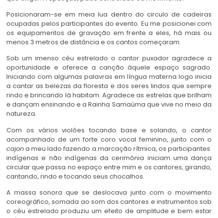
Posicionaram-se em meia lua dentro do circulo de cadeiras
ocupadas pelos participantes do evento. Eu me posicionei com
os equipamentos de gravação em frente a eles, há mais ou
menos 3 metros de distância e os cantos começaram.
Sob um imenso céu estrelado o cantor puxador agradece a
oportunidade e oferece a canção àquele espaço sagrado.
Iniciando com algumas palavras em língua materna logo inicia
a cantar as belezas da floresta e dos seres lindos que sempre
rindo e brincando lá habitam. Agradece as estrelas que brilham
e dançam ensinando e a Rainha Samaúma que vive no meio da
natureza.
Com os vários violões tocando base e solando, o cantor
acompanhado de um forte coro vocal feminino, junto com o
cajon
a meu lado fazendo a marcação rítmica, os participantes
indígenas e não indígenas da cerimônia iniciam uma dança
circular que passa no espaço entre mim e os cantores, girando,
cantando, rindo e tocando seus chocalhos.
A massa sonora que se deslocava junto com o movimento
coreográfico, somada ao som dos cantores e instrumentos sob
o céu estrelado produziu um efeito de amplitude e bem estar