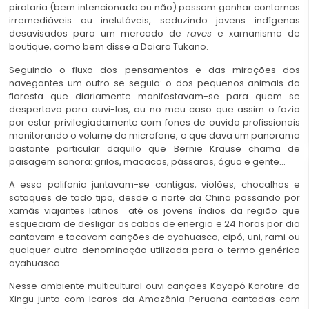
pirataria (bem intencionada ou não) possam ganhar contornos
irremediáveis ou inelutáveis, seduzindo jovens indígenas
desavisados para um mercado de
raves
e xamanismo de
boutique, como bem disse a Daiara Tukano.
Seguindo o fluxo dos pensamentos e das mirações dos
navegantes um outro se seguia: o dos pequenos animais da
floresta que diariamente manifestavam-se para quem se
despertava para ouvi-los, ou no meu caso que assim o fazia
por estar privilegiadamente com fones de ouvido profissionais
monitorando o volume do microfone, o que dava um panorama
bastante particular daquilo que Bernie Krause chama de
paisagem sonora: grilos, macacos, pássaros, água e gente…
A essa polifonia juntavam-se cantigas, violões, chocalhos e
sotaques de todo tipo, desde o norte da China passando por
xamãs viajantes latinos até os jovens índios da região que
esqueciam de desligar os cabos de energia e 24 horas por dia
cantavam e tocavam canções de ayahuasca, cipó, uni, rami ou
qualquer outra denominação utilizada para o termo genérico
ayahuasca.
Nesse ambiente multicultural ouvi canções Kayapó Korotire do
Xingu junto com Icaros da Amazônia Peruana cantadas com