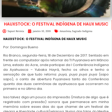
HAUXSTOCK: O FESTIVAL INDÍGENA DE HAUX MUSIC
,
Xapuri Revista
janeiro 10, 2018
Amazônia
Sagrado Indígena
HAUXSTOCK: O FESTIVAL INDÍGENA DE HAUX MUSIC
Por: Domingos Bueno
Rio Branco, segunda-feira, 18 de Dezembro de 2017. Sentado em
frente ao computador após retornar da TI Puyanawa em Mâncio
Lima, estado do Acre, onde participei da I Conferência Indígena
da Ayahuasca – Yubaka Hayrá, fecho os olhos e tenho a
sensação de que tudo retorna:
puya, puya puya puya
(sapo
sapo), o canto de abertura Puyanawa tanto da Conferência
quanto das duas cerimônias de ayahuasca que ocorreram no
primeiro e no último dia.
Isso talvez diga um pouco da impressão (mistura de algo que é
registrado com pressão) sonora que permanece em minha
memória sobre esses dias do que chamei de um festival de
alegria e liberdade cultural/religiosa. Numa das falas do Mestre