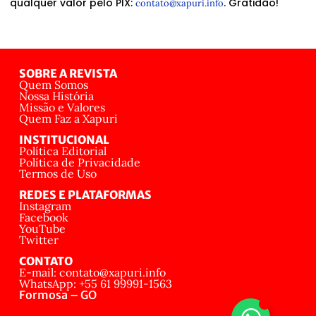
qualquer valor pelo PIX:
. Gratidão!
contato@xapuri.info
SOBRE A REVISTA
Quem Somos
Nossa História
Missão e Valores
Quem Faz a Xapuri
INSTITUCIONAL
Política Editorial
Política de Privacidade
Termos de Uso
REDES E PLATAFORMAS
Instagram
Facebook
YouTube
Twitter
CONTATO
E-mail: contato@xapuri.info
WhatsApp: +55 61 99991-1563
Formosa – GO