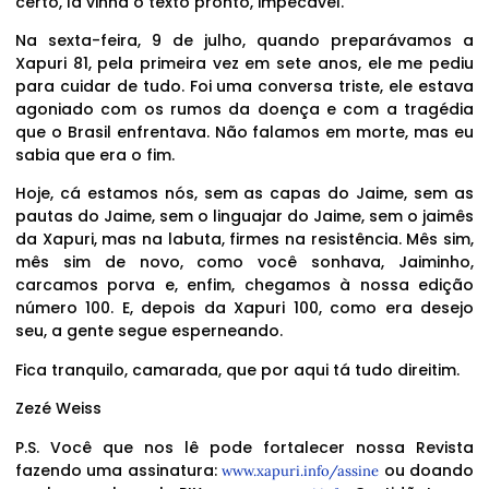
certo, lá vinha o texto pronto, impecável.
Na sexta-feira, 9 de julho, quando preparávamos a
Xapuri 81, pela primeira vez em sete anos, ele me pediu
para cuidar de tudo. Foi uma conversa triste, ele estava
agoniado com os rumos da doença e com a tragédia
que o Brasil enfrentava. Não falamos em morte, mas eu
sabia que era o fim.
Hoje, cá estamos nós, sem as capas do Jaime, sem as
pautas do Jaime, sem o linguajar do Jaime, sem o jaimês
da Xapuri, mas na labuta, firmes na resistência. Mês sim,
mês sim de novo, como você sonhava, Jaiminho,
carcamos porva e, enfim, chegamos à nossa edição
número 100. E, depois da Xapuri 100, como era desejo
seu, a gente segue esperneando.
Fica tranquilo, camarada, que por aqui tá tudo direitim.
Zezé Weiss
P.S. Você que nos lê pode fortalecer nossa Revista
fazendo uma assinatura:
ou doando
www.xapuri.info/assine